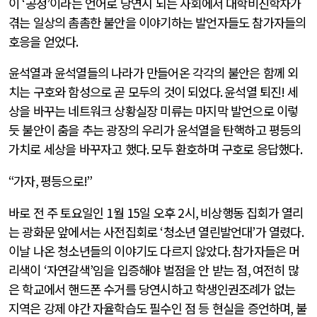
이
‘
공정
’
이라는 언어로 당연시 되는 사회에서 대학비진학자가
겪는 일상의 촘촘한 불안을 이야기하는 발언자들도 참가자들의
호응을 얻었다
.
윤석열과 윤석열들의 나라가 만들어온 각각의 불안은 함께 외
치는 구호와 함성으로 곧 모두의 것이 되었다
.
윤석열 퇴진
!
세
상을 바꾸는 네트워크 상황실장 미류는 마지막 발언으로 이렇
듯 불안이 춤을 추는 광장의 우리가 윤석열을 탄핵하고 평등의
가치로 세상을 바꾸자고 했다
.
모두 환호하며 구호로 응답했다
.
“
가자
,
평등으로
!”
바로 전 주 토요일인
1
월
15
일 오후
2
시
,
비상행동 집회가 열리
는 광화문 앞에서는 사전집회로
‘
청소년 열린발언대
’
가 열렸다
.
이날 나온 청소년들의 이야기도 다르지 않았다
.
참가자들은 머
리색이
‘
자연갈색
’
임을 입증해야 벌점을 안 받는 점
,
여전히 많
은 학교에서 핸드폰 수거를 당연시하고 학생인권조례가 없는
지역은 강제 야간 자율학습도 필수인 점 등 현실을 증언하며
,
불