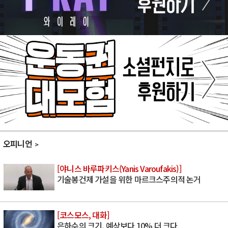
오피니언
[야니스 바루파키스(Yanis Varoufakis)]
기술봉건제 가설을 위한 마르크스주의적 논거
[코스모스, 대화]
은하수의 크기, 예상보다 10% 더 크다