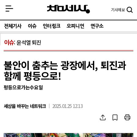
기사
제보
전체기사
이슈
인터링크
오피니언
연구소
이슈
윤석열 퇴진
불안이 춤추는 광장에서, 퇴진과
함께 평등으로!
평등으로가는수요일
세상을 바꾸는 네트워크
2025.01.25 12:13