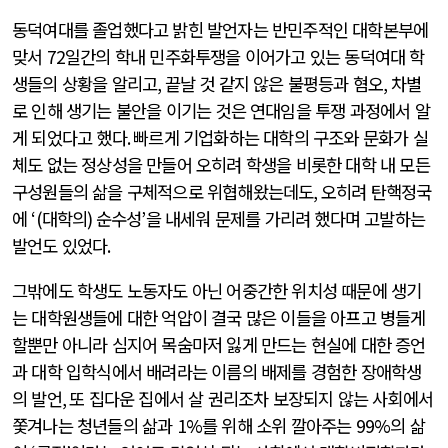
동덕여대를 졸업했다고 밝힌 발언자는 반민주적인 대학본부에
맞서
72
일간의 학내 민주화투쟁을 이어가고 있는 동덕여대 학
생들의 상황을 알리고
,
끝날 것 같지 않은 불평등과 혐오
,
차별
로 인해 생기는 불안을 이기는 것은 연대임을 투쟁 과정에서 알
게 되었다고 했다
.
빠르게 기업화하는 대학의 구조와 문화가 실
체도 없는 정상성을 만들어 오히려 학생을 비롯한 대학 내 모든
구성원들의 삶을 구체적으로 위협해왔는데도
,
오히려 탄핵정국
에
‘(
대학의
)
순수성
’
을 내세워 문제를 가리려 했다며 고발하는
발언도 있었다
.
그밖에도 학생도 노동자도 아닌 어중간한 위치성 때문에 생기
는 대학원생들에 대한 억압이 결국 많은 이들을 아프고 병들게
할뿐만 아니라 심지어 목숨마저 잃게 만드는 현실에 대한 증언
과 대학 입학식에서 배려라는 이름의 배제를 경험한 장애학생
의 발언
,
또 집다운 집에서 살 권리조차 보장되지 않는 사회에서
쫓겨나는 청년들의 삶과
1%
를 위해 소위 깔아주는
99%
의 삶