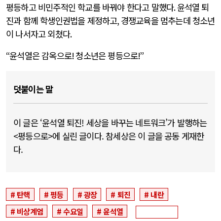
평등하고 비민주적인 학교를 바꿔야 한다고 말했다
.
윤석열 퇴
진과 함께 학생인권법을 제정하고
,
경쟁교육을 멈추는데 청소년
이 나서자고 외쳤다
.
“
윤석열은 감옥으로
!
청소년은 평등으로
!”
덧붙이는 말
이 글은 ‘윤석열 퇴진! 세상을 바꾸는 네트워크’가 발행하는
<평등으로>에 실린 글이다. 참세상은 이 글을 공동 게재한
다.
탄핵
평등
광장
퇴진
내란
비상계엄
수요일
윤석열