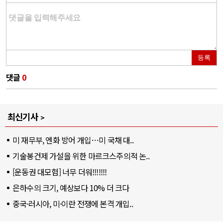
등록
댓글
0
최신기사
미 재무부, 엔화 방어 개입…미 국채 대..
기술봉건제 가설을 위한 마르크스주의적 논..
[운동권 대모험] 너무 더워!!!!!!!
은하수의 크기, 예상보다 10% 더 크다
중국·러시아, 미·이란 전쟁에 본격 개입..