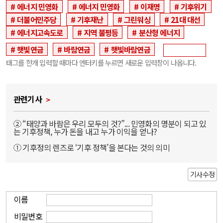
에너지 민영화
에너지 민영화
이재명
기후위기
더불어민주당
기후재난
그린워싱
21대 대선
에너지고속도로
지역 불평등
분산형 에너지
햇빛연금
바람연금
햇빛바람연금
태그를 한개 입력할 때마다 엔터키를 누르면 새로운 입력창이 나옵니다.
관련기사
② “태양과 바람은 우리 모두의 것?”... 민영화의 명분이 되고 있
는 기후정책, 누가 돈을 내고 누가 이익을 얻나?
① 기후정의 렌즈로 ‘기후 정책’을 본다는 것의 의미
기사수정
이름
비밀번호