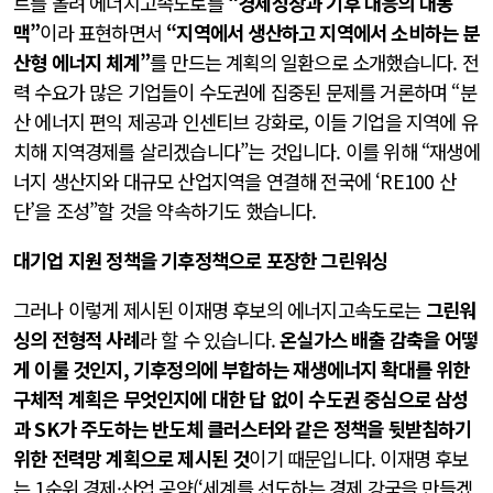
트를 올려 에너지고속도로를
“경제성장과 기후 대응의 대동
맥”
이라 표현하면서
“지역에서 생산하고 지역에서 소비하는 분
산형 에너지 체계”
를 만드는 계획의 일환으로 소개했습니다. 전
력 수요가 많은 기업들이 수도권에 집중된 문제를 거론하며 “분
산 에너지 편익 제공과 인센티브 강화로, 이들 기업을 지역에 유
치해 지역경제를 살리겠습니다”는 것입니다. 이를 위해 “재생에
너지 생산지와 대규모 산업지역을 연결해 전국에 ‘RE100 산
단’을 조성”할 것을 약속하기도 했습니다.
대기업 지원 정책을 기후정책으로 포장한 그린워싱
그러나 이렇게 제시된 이재명 후보의 에너지고속도로는
그린워
싱의 전형적 사례
라 할 수 있습니다.
온실가스 배출 감축을 어떻
게 이룰 것인지, 기후정의에 부합하는 재생에너지 확대를 위한
구체적 계획은 무엇인지에 대한 답 없이 수도권 중심으로 삼성
과 SK가 주도하는 반도체 클러스터와 같은 정책을 뒷받침하기
위한 전력망 계획으로 제시된 것
이기 때문입니다. 이재명 후보
는 1순위 경제·산업 공약(‘세계를 선도하는 경제 강국을 만들겠