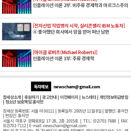
인플레이션 이론 2부: 비주류 경제학과 마르크스주의
[전자산업 직업병의 시작, 실리콘밸리 IBM 노동자]
④ 좋아했던 회사에서 암을 얻어 떠난 남편
[마이클 로버츠(Michael Roberts)]
인플레이션 이론 1부: 주류 경제학
독자제보
newscham@gmail.com
참세상소개
|
후원하기
|
광고안내
|
이전페이지
|
뉴스레터
|
개인정보취급방침
|
청소년 보호책임:홍석만
참세상 등록번호: 서울 아 00111 | 등록일자: 2005년 11월 8일 | 발행인: 홍석만
| 편집인: 홍석만
서울
시 마포구 양화로8길 17-28, 2층 2015호
| TEL: (02)701-7688 | FAX:
(02)701-7112 |
E-mail:
newscham@gmail.com
별도의 표기가 없는 한 '참세상'이 생산한 저작물은 정보공유라이선스 2.0 : 영