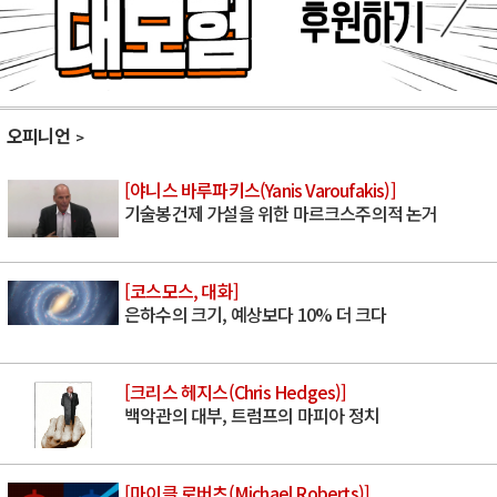
오피니언
[야니스 바루파키스(Yanis Varoufakis)]
기술봉건제 가설을 위한 마르크스주의적 논거
[코스모스, 대화]
은하수의 크기, 예상보다 10% 더 크다
[크리스 헤지스(Chris Hedges)]
백악관의 대부, 트럼프의 마피아 정치
[마이클 로버츠(Michael Roberts)]