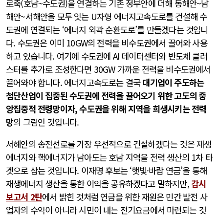
로축(호남~수도권)을 연결하는 기존 정부안에 더해 동해안~남
해안~서해안을 모두 잇는 U자형 에너지고속도로를 건설해 수
도권에 연결되는 ‘에너지 외곽 순환도로’를 만들겠다는 것입니
다. 수도권은 이미 10GW의 전력을 비수도권에서 끌어와 사용
하고 있습니다. 여기에 수도권에 AI 데이터센터와 반도체 클러
스터를 추가로 조성한다면 30GW 가까운 전력을 비수도권에서
끌어와야 합니다. 에너지고속도로는 결국
대기업이 주도하는
첨단산업이 집중된 수도권에 전력을 끌어오기 위한 고도의 중
앙집중적 전령망이자, 수도권을 위해 지역을 희생시키는 전력
망
의 그림인 것입니다.
서해안의 송전선로를 가장 우선적으로 건설하겠다는 것은 재생
에너지와 핵에너지가 남아도는 호남 지역을 전력 생산의 1차 타
겟으로 삼는 것입니다. 이재명 후보는 ‘햇빛·바람 연금’을 통해
재생에너지 생산을 통한 이익을 공유하겠다고 말하지만,
감시
보고서 2탄
에서 밝힌 것처럼 연금을 위한 재원은 민간 발전 사
업자의 수익이 아니라 시민이 내는 전기요금에서 마련되는 것