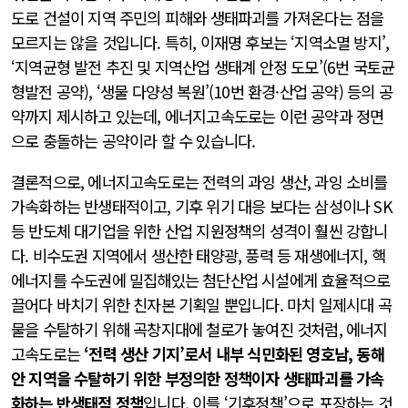
도로 건설이 지역 주민의 피해와 생태파괴를 가져온다는 점을
모르지는 않을 것입니다. 특히, 이재명 후보는 ‘지역소멸 방지’,
‘지역균형 발전 추진 및 지역산업 생태계 안정 도모’(6번 국토균
형발전 공약), ‘생물 다양성 복원’(10번 환경·산업 공약) 등의 공
약까지 제시하고 있는데, 에너지고속도로는 이런 공약과 정면
으로 충돌하는 공약이라 할 수 있습니다.
결론적으로, 에너지고속도로는 전력의 과잉 생산, 과잉 소비를
가속화하는 반생태적이고, 기후 위기 대응 보다는 삼성이나 SK
등 반도체 대기업을 위한 산업 지원정책의 성격이 훨씬 강합니
다. 비수도권 지역에서 생산한 태양광, 풍력 등 재생에너지, 핵
에너지를 수도권에 밀집해있는 첨단산업 시설에게 효율적으로
끌어다 바치기 위한 친자본 기획일 뿐입니다. 마치 일제시대 곡
물을 수탈하기 위해 곡창지대에 철로가 놓여진 것처럼, 에너지
고속도로는
‘전력 생산 기지’로서 내부 식민화된 영호남, 동해
안 지역을 수탈하기 위한 부정의한 정책이자 생태파괴를 가속
화하는 반생태적 정책
입니다. 이를 ‘기후정책’으로 포장하는 것