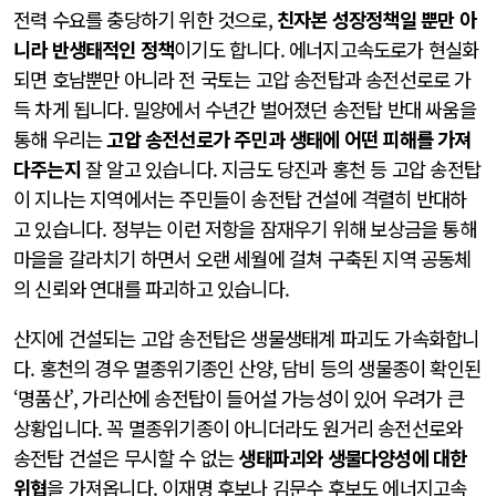
전력 수요를 충당하기 위한 것으로,
친자본 성장정책일 뿐만 아
니라 반생태적인 정책
이기도 합니다. 에너지고속도로가 현실화
되면 호남뿐만 아니라 전 국토는 고압 송전탑과 송전선로로 가
득 차게 됩니다. 밀양에서 수년간 벌어졌던 송전탑 반대 싸움을
통해 우리는
고압 송전선로가 주민과 생태에 어떤 피해를 가져
다주는지
잘 알고 있습니다. 지금도 당진과 홍천 등 고압 송전탑
이 지나는 지역에서는 주민들이 송전탑 건설에 격렬히 반대하
고 있습니다. 정부는 이런 저항을 잠재우기 위해 보상금을 통해
마을을 갈라치기 하면서 오랜 세월에 걸쳐 구축된 지역 공동체
의 신뢰와 연대를 파괴하고 있습니다.
산지에 건설되는 고압 송전탑은 생물생태계 파괴도 가속화합니
다. 홍천의 경우 멸종위기종인 산양, 담비 등의 생물종이 확인된
‘명품산’, 가리산에 송전탑이 들어설 가능성이 있어 우려가 큰
상황입니다. 꼭 멸종위기종이 아니더라도 원거리 송전선로와
송전탑 건설은 무시할 수 없는
생태파괴와 생물다양성에 대한
위협
을 가져옵니다. 이재명 후보나 김문수 후보도 에너지고속