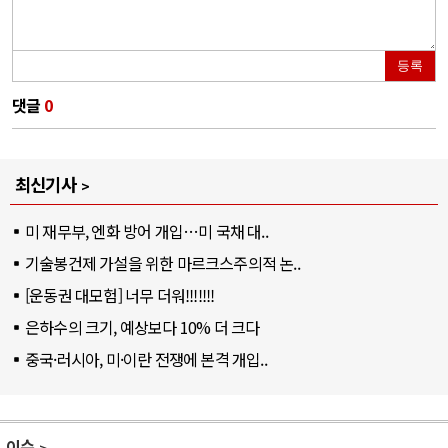
등록
댓글
0
최신기사
미 재무부, 엔화 방어 개입…미 국채 대..
기술봉건제 가설을 위한 마르크스주의적 논..
[운동권 대모험] 너무 더워!!!!!!!
은하수의 크기, 예상보다 10% 더 크다
중국·러시아, 미·이란 전쟁에 본격 개입..
이슈