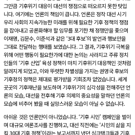
그만큼 기후위기 대응이 대선의 쟁점으로 떠오르지 못한 탓입
니다. 여기에는 언론의 책임이 큽니다. 언론은 정작 대선 시기
우리 사회의 지속가능한 미래를 위해 필요한 기후 정책의 쟁점
을 잡아내고 공론화해야 할 임무를 포기한 채 정쟁만을 좇으며
이재명, 김문수, 이준석과 같은 ‘3대 후보’의 발언과 행보만을
그대로 전달하는 행태를 보였습니다. 그 결과, 기후위기 극복을
위해 어떤 행동이 필요한가에 대한 논의는 사라지고 주류 정치
인들의 ‘기후 산업’ 육성 정책이 마치 기후위기 대응책인 것처럼
알려지게 되었고, 이와 뚜렷한 차별성을 가지는 권영국 후보의
기후정의 정책은 제대로 평가받을 기회조차 없었습니다. 세계
곳곳의 기후재난을 보도하며 기후위기의 심각성을 전해주던 언
론의 모습, 대선을 전후해 기후 의제의 중요성을 말하던 언론의
모습에 비추어 봤을 때 실망스러운 모습이 아닐 수 없습니다.
아쉬운 것은 언론만이 아니었습니다. ‘기후 시민’ 캠페인을 벌이
며 대규모 여론조사를 진행하고, 대선 직전에는 ‘시민의 삶을 지
킬 30대 기후 정책’이라는 보고서까지 냈던 싱크탱크들과 기후