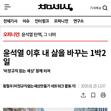
기사
제보
전체기사
이슈
인터링크
오피니언
연구소
오피니언
윤석열 탄핵, 그 너머
윤석열 이후 내 삶을 바꾸는 1박2
일
‘비정규직 없는 세상’ 함께 외쳐
황철우(비정규직없는세상만들기 네트워크 활동가)
2025.01.25 12:37