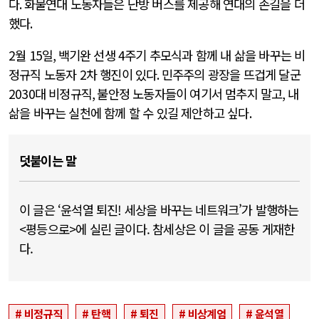
다
.
화물연대 노동자들은 난방 버스를 제공해 연대의 손길을 더
했다
.
2
월
15
일
,
백기완 선생
4
주기 추모식과 함께 내 삶을 바꾸는 비
정규직 노동자
2
차 행진이 있다
.
민주주의 광장을 뜨겁게 달군
2030
대 비정규직
,
불안정 노동자들이 여기서 멈추지 말고
,
내
삶을 바꾸는 실천에 함께 할 수 있길 제안하고 싶다
.
덧붙이는 말
이 글은 ‘윤석열 퇴진! 세상을 바꾸는 네트워크’가 발행하는
<평등으로>에 실린 글이다. 참세상은 이 글을 공동 게재한
다.
비정규직
탄핵
퇴진
비상계엄
윤석열