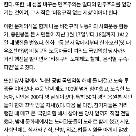
한다
.
또한
,
내 삶을 바꾸는 민주주의는 일터의 민주주의를 앞당
기는 것이며
,
그 시작은
‘
비정규직 없는 세상
’
이어야 한다
.
이런 문제의식을 함께 나눈 비정규직 노동자와 사회운동 활동
가
,
응원봉을 든 시민들이 지난
1
월
17
일부터
18
일까지
1
박
2
일 대행진을 벌였다
.
한화그룹 본사 앞에서부터 한화오션
(
옛 대
우조선해양
)
비정규직 노동자들이 여의도 국민의힘 당사까지
거리 행진을 벌이면서
‘
비정규직 노예제도 철폐
’, ‘
윤석열 구속
·
파면
’
을 외쳤다
.
또한 당사 앞에서
‘
내란 공범 국민의힘 해체
’
를 내걸고 노숙 투
쟁을 이어갔다
.
추운 날씨에도
700
명 넘게 참여했고
,
노숙한 노
동자
,
시민은
200
여 명 남짓이었다
.
특히
50
여 명의 응원봉 시민
들이 함께 꼬박 밤을 지새웠다
.
다음 날 아침
,
참가자들은 거리
행진 때 메고 온
‘
국민의힘 해체 상여
’
를 당사 앞까지 직접 전달
했다
.
밤새 문화제에서는 노래일꾼들이 노래로 함께 했고
,
시민
사회단체는 식사와 간식
,
난방
,
의료
,
법률 지원을 아끼지 않았