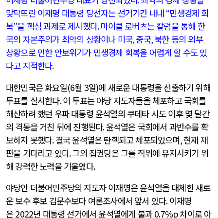
맞닥뜨린 이재명 대통령 당선자는 선거기간 내내
“
민생경제 회
복
”
을 핵심 과제로 제시했다
.
마이클 로버츠는 칼럼을 통해 한
국의 자본주의가 최악의 상황이나 미국
,
중국
,
북한 등의 외부
상황으로 인한 안보위기가 민생경제 회복을 어렵게 할 수도 있
다고 지적한다
.
대한민국은 화요일
(6
월
3
일
)
에 새로운 대통령을 선출하기 위해
투표를 실시한다
.
이 투표는 야당 지도자들을 체포하고 국회를
해산하려 했던 우파 대통령 윤석열의 쿠데타 시도 이후 몇 달간
의 격동을 거친 뒤에 진행된다
.
윤석열은 국회에서 과반수를 확
보하지 못했다
.
결국 윤석열은 탄핵되고 체포되었으며
,
현재 재
판을 기다리고 있다
.
그의 집권당은 그를 직위에 유지시키기 위
해 강력한 노력을 기울였다
.
야당인 더불어민주당의 지도자 이재명은 윤석열을 대체한 새로
운 보수 후보 김문수보다 여론조사에서 앞서 있다
.
이재명
은
2022
년 대통령 선거에서 윤석열에게 불과
0.7%p
차이로 아