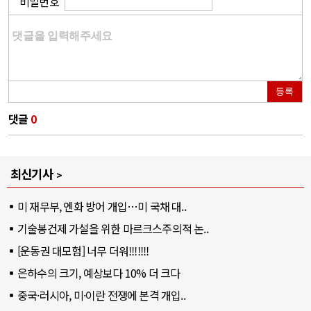
비밀번호
등록
댓글
0
최신기사
미 재무부, 엔화 방어 개입…미 국채 대..
기술봉건제 가설을 위한 마르크스주의적 논..
[운동권 대모험] 너무 더워!!!!!!!
은하수의 크기, 예상보다 10% 더 크다
중국·러시아, 미·이란 전쟁에 본격 개입..