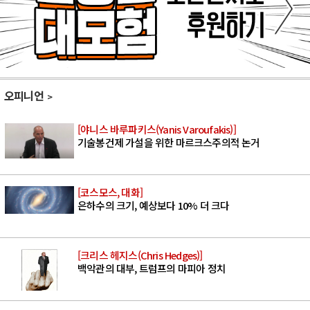
오피니언
[야니스 바루파키스(Yanis Varoufakis)]
기술봉건제 가설을 위한 마르크스주의적 논거
[코스모스, 대화]
은하수의 크기, 예상보다 10% 더 크다
[크리스 헤지스(Chris Hedges)]
백악관의 대부, 트럼프의 마피아 정치