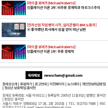
[마이클 로버츠(Michael Roberts)]
인플레이션 이론 2부: 비주류 경제학과 마르크스주의
[전자산업 직업병의 시작, 실리콘밸리 IBM 노동자]
④ 좋아했던 회사에서 암을 얻어 떠난 남편
[마이클 로버츠(Michael Roberts)]
인플레이션 이론 1부: 주류 경제학
독자제보
newscham@gmail.com
참세상소개
|
후원하기
|
광고안내
|
이전페이지
|
뉴스레터
|
개인정보취급방침
|
청소년 보호책임:홍석만
참세상 등록번호: 서울 아 00111 | 등록일자: 2005년 11월 8일 | 발행인: 홍석만
| 편집인: 홍석만
서울
시 마포구 양화로8길 17-28, 2층 2015호
| TEL: (02)701-7688 | FAX:
(02)701-7112 |
E-mail:
newscham@gmail.com