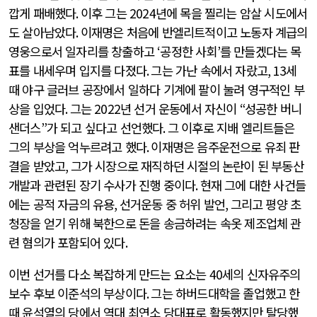
깝게 패배했다
.
이후 그는
2024
년에 목을 찔리는 암살 시도에서
도 살아남았다
.
이재명은 처음에 반엘리트적이고 노동자 계급의
영웅으로서 일자리를 창출하고
‘
공정한 사회
’
를 만들겠다는 목
표를 내세우며 입지를 다졌다
.
그는 가난 속에서 자랐고
, 13
세
때 야구 글러브 공장에서 일하다 기계에 팔이 눌려 영구적인 부
상을 입었다
.
그는
2022
년 선거 운동에서 자신이
“
성공한 버니
샌더스
”
가 되고 싶다고 선언했다
.
그 이후로 지배 엘리트들은
그의 부상을 억누르려고 했다
.
이재명은 음주운전으로 유죄 판
결을 받았고
,
그가 시장으로 재직하던 시절의 논란이 된 부동산
개발과 관련된 장기 수사가 진행 중이다
.
현재 그에 대한 사건들
에는 공적 자금의 유용
,
선거운동 중 허위 발언
,
그리고 평양 초
청장을 얻기 위해 북한으로 돈을 송금하려는 속옷 제조업체 관
련 혐의가 포함되어 있다
.
이번 선거를 다소 복잡하게 만드는 요소는
40
세의 신자유주의
보수 후보 이준석의 부상이다
.
그는 하버드대학을 졸업했고 한
때 윤석열의 당에서 역대 최연소 당대표로 활동했지만 탈당했