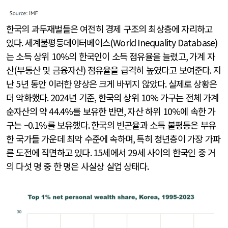
한국의 과두재벌들은 여전히 경제 구조의 최상층에 자리하고
있다
.
세계불평등데이터베이스
(World Inequality Database)
는 소득 상위
10%
의 한국인이 소득 점유율을 늘렸고
,
가계 자
산
(
부동산 및 금융자산
)
점유율을 급격히 높였다고 보여준다
.
지
난
5
년 동안 이러한 양상은 크게 바뀌지 않았다
.
실제로 상황은
더 악화했다
. 2024
년 기준
,
한국의 상위
10%
가구는 전체 가계
순자산의 약
44.4%
를 보유한 반면
,
자산 하위
10%
에 속한 가
구는 –
0.1%
를 보유했다
.
한국의 빈곤율과 소득 불평등은 부유
한 국가들 가운데 최악 수준에 속하며
,
특히 청년층이 가장 가파
른 도전에 직면하고 있다
. 15
세에서
29
세 사이의 한국인 중 거
의 다섯 명 중 한 명은 사실상 실업 상태다
.