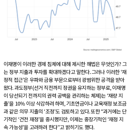
이재명이 이러한 경제 침체에 대해 제시한 해법은 무엇인가
?
그
는 정부 지출과 투자를 확대하겠다고 말한다
.
그러나 이러한
‘
재
정적 접근
’
은 우파와 금융 부문으로부터 광범위한 공격을 받아
왔다
.
과도정부
(
선거 직전까지 정권을 유지하는 정부로
,
이재명
이 당선되기 전까지의 권력 공백을 관리하는 체제
)
는
‘
재량 지
출
’
을
10%
이상 삭감하려 하며
,
기초연금이나 교육재정 보조금
과 같은 의무 지출의
‘
조정
’
도 검토하고 있다
.
또한
“
과거에는 단
기적인
‘
건전 재정
’
을 중시했지만
,
이제는 중장기적인
‘
재정 지
속 가능성
’
을 고려하려 한다
”
고 밝히기도 했다
.