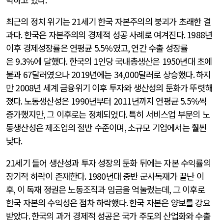
최근의 정치 위기는
21
세기 한국 자본주의의 붕괴가 초래한 결
과다
.
한국은 자본주의의 경제적 성공 사례로 여겨진다
. 1988
년
이후 경제성장률은 연평균
5.5%
였고
,
연간 수출 성장률
은
9.3%
에 달했다
.
한국의
1
인당 국내총생산은
1950
년대 초에
불과
67
달러였으나
2019
년에는
34,000
달러로 상승했다
.
하지
만
2008
년 세계 금융위기 이후 투자와 생산성의 둔화가 뚜렷해
졌다
.
노동생산성은
1990
년부터
2011
년까지 연평균
5.5%
씩
증가했지만
,
그 이후로는 정체되었다
.
특히 서비스업 부문의 노
동생산성은 제조업의 절반 수준이며
,
소규모 기업에서는 훨씬
낮다
.
21
세기 들어 생산성과 투자 성장의 둔화 뒤에는 자본 수익률의
장기적 하락이 존재한다
. 1980
년대 중반 군사독재가 끝난 이
후
,
이 독재 정권은 노동조직과 임금을 억눌렀는데
,
그 이후로
한국 자본의 수익성은 점차 하락했다
.
한국 자본은 양보를 강요
받았다
.
한국의 과거 경제적 성공은 국가 주도의 산업화와 수출