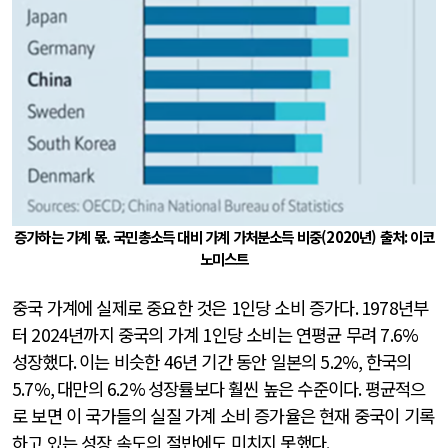
증가하는 가계 몫. 국민총소득 대비 가계 가처분소득 비중(2020년) 출처
:
이코
노미스트
중국 가계에 실제로 중요한 것은
1
인당 소비 증가다
. 1978
년부
터
2024
년까지 중국의 가계
1
인당 소비는 연평균 무려
7.6%
성장했다
.
이는 비슷한
46
년 기간 동안 일본의
5.2%,
한국의
5.7%,
대만의
6.2%
성장률보다 훨씬 높은 수준이다
.
평균적으
로 보면 이 국가들의 실질 가계 소비 증가율은 현재 중국이 기록
하고 있는 성장 속도의 절반에도 미치지 못했다
.