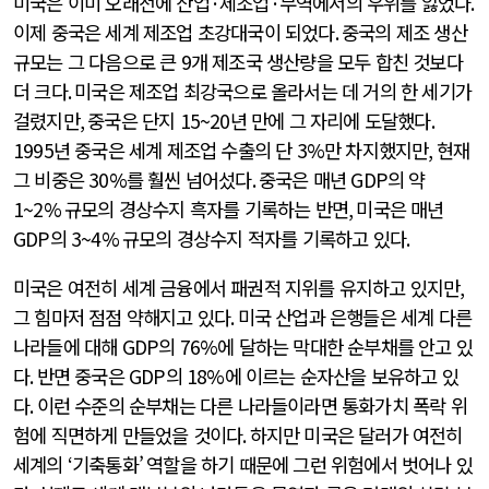
미국은 이미 오래전에 산업
·
제조업
·
무역에서의 우위를 잃었다
.
이제 중국은 세계 제조업 초강대국이 되었다
.
중국의 제조 생산
규모는 그 다음으로 큰
9
개 제조국 생산량을 모두 합친 것보다
더 크다
.
미국은 제조업 최강국으로 올라서는 데 거의 한 세기가
걸렸지만
,
중국은 단지
15~20
년 만에 그 자리에 도달했다
.
1995
년 중국은 세계 제조업 수출의 단
3%
만 차지했지만
,
현재
그 비중은
30%
를 훨씬 넘어섰다
.
중국은 매년
GDP
의 약
1~2%
규모의 경상수지 흑자를 기록하는 반면
,
미국은 매년
GDP
의
3~4%
규모의 경상수지 적자를 기록하고 있다
.
미국은 여전히 세계 금융에서 패권적 지위를 유지하고 있지만
,
그 힘마저 점점 약해지고 있다
.
미국 산업과 은행들은 세계 다른
나라들에 대해
GDP
의
76%
에 달하는 막대한 순부채를 안고 있
다
.
반면 중국은
GDP
의
18%
에 이르는 순자산을 보유하고 있
다
.
이런 수준의 순부채는 다른 나라들이라면 통화가치 폭락 위
험에 직면하게 만들었을 것이다
.
하지만 미국은 달러가 여전히
세계의
‘
기축통화’
역할을 하기 때문에 그런 위험에서 벗어나 있