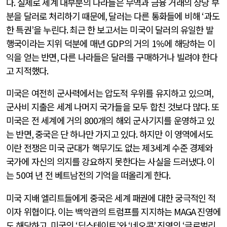
다
.
실제로 세계 대부분의 나라들은 무역과 금융 거래의 상당 부
분을 달러로 처리하기 때문에
,
달러는 다른 통화들에 비해
‘
과도
한 특권
’
을 누린다
.
최근 한 보고서는 미국이 달러의 유일한 발
행국이라는 지위 덕분에 매년
GDP
의 거의
1%
에 해당하는 이
익을 얻는 반면
,
다른 나라들은 달러를 구매하거나 빌려야 한다
고 지적했다
.
미국은 여전히 군사력에서는 압도적 우위를 유지하고 있으며
,
군사비 지출은 세계 나머지 국가들을 모두 합친 것보다 많다
.
또
미국은 전 세계에 거의
800
개의 해외 군사기지를 운영하고 있
는 반면
,
중국은 단 하나만 가지고 있다
.
하지만 이 영역에서도
이란 전쟁은 미국 군대가 핵무기도 없는 제
3
세계 수준 경제와
국가에 자신의 의지를 강요하지 못한다는 사실을 드러냈다
.
이
는
50
여 년 전 베트남전의 기억을 떠올리게 한다
.
미국 지배 엘리트들에게 중국은 세계 패권에 대한 궁극적인 적
이자 위협이다
.
이는 백악관의 트럼프를 지지하는
MAGA
진영에
도 해당하고
,
미국의
‘
딥스테이트
’
와
‘
네오콘
’
진영의
‘
글로벌리