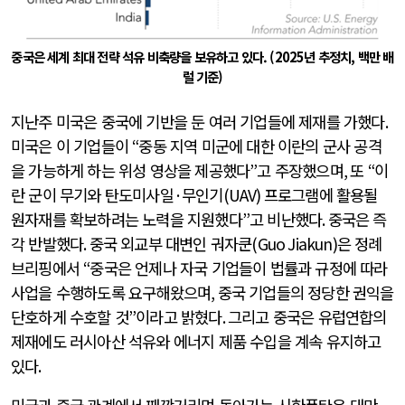
중국은 세계 최대 전략 석유 비축량을 보유하고 있다. (2025년 추정치, 백만 배
럴 기준)
지난주 미국은 중국에 기반을 둔 여러 기업들에 제재를 가했다
.
미국은 이 기업들이
“
중동 지역 미군에 대한 이란의 군사 공격
을 가능하게 하는 위성 영상을 제공했다
”
고 주장했으며
,
또
“
이
란 군이 무기와 탄도미사일
·
무인기
(UAV)
프로그램에 활용될
원자재를 확보하려는 노력을 지원했다
”
고 비난했다
.
중국은 즉
각 반발했다
.
중국 외교부 대변인 궈자쿤
(Guo Jiakun)
은 정례
브리핑에서
“
중국은 언제나 자국 기업들이 법률과 규정에 따라
사업을 수행하도록 요구해왔으며
,
중국 기업들의 정당한 권익을
단호하게 수호할 것
”
이라고 밝혔다
.
그리고 중국은 유럽연합의
제재에도 러시아산 석유와 에너지 제품 수입을 계속 유지하고
있다
.