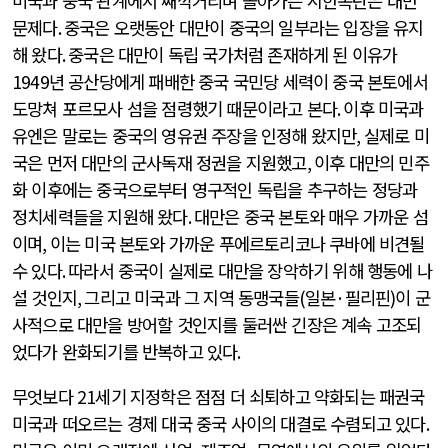
미국과 중국 관계에서 째깍거리며 돌아가는 시한폭탄은 대만
문제다
.
중국은 오랫동안 대만이 중국의 일부라는 입장을 유지
해 왔다
.
중국은 대만이 독립 국가처럼 존재하게 된 이유가
1949
년 공산당에게 패배한 중국 국민당 세력이 중국 본토에서
도망쳐 포르모사 섬을 점령했기 때문이라고 본다
.
이후 미국과
유엔은 말로는 중국의 영유권 주장을 인정해 왔지만
,
실제로 미
국은 먼저 대만의 군사독재 정권을 지원했고
,
이후 대만의 민주
화 이후에는 중국으로부터 영구적인 독립을 추구하는 정당과
정치세력들을 지원해 왔다
.
대만은 중국 본토와 매우 가까운 섬
이며
,
이는 미국 본토와 가까운 푸에르토리코나 쿠바에 비견될
수 있다
.
따라서 중국이 실제로 대만을 장악하기 위해 행동에 나
설 것인지
,
그리고 미국과 그 지역 동맹국들
(
일본
·
필리핀
)
이 군
사적으로 대만을 방어할 것인지를 둘러싼 긴장은 계속 고조되
었다가 완화되기를 반복하고 있다
.
무엇보다
21
세기 지정학은 점점 더 쇠퇴하고 약화되는 패권국
미국과 떠오르는 경제 대국 중국 사이의 대결로 수렴되고 있다
.