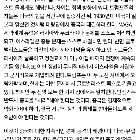
스트
’
들에게도 해당한다
.
차이는 정책 방향에 있다
.
트럼프주의
자들은 미국의 힘을 서반구에 집중시킨 뒤
, 1930
년대 미국이 일
본과 맞섰던 것처럼 태평양에서 중국과 대결하려 한다
. MAGA
세력에게 유럽은 러시아와 우크라이나 문제를 스스로 처리하면
되고
,
이스라엘은 중동 문제를 스스로 해결하면 된다
.
반면 글로
벌리스트들은 여전히 세계 지배 야망을 유지하고 있다
.
그들은
러시아가 굴복하고 정권교체가 이루어질 때까지 전쟁이 계속되
기를 원한다
.
또 이란 정권이 무너질 때까지 이스라엘을 지원하
고 군사적으로 개입하려 한다
.
트럼프는 이 두 노선 사이에서 오
락가락하며
,
현재는 이란 문제에서 글로벌리스트 쪽으로 기울고
있다
.
하지만 두 진영 모두 한 가지 점에서는 일치한다
.
언젠가는
반드시 중국을
“
처리
”
해야 한다는 것이다
.
중국은 경제적으로
약화되어야 하며
,
결국 서구의 정책과 통제를 받아들이도록 강
요받아야 한다는 것이다
.
이것이 중국에 대한 지속적인 경제 공격의 배경이다
.
미국
·
유럽
·
일본의 주류 경제학자들
(
그리고 해외로 이주한 중국계
‘
전문