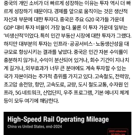
중국의 개인 소비가 더 빠르게 성장하는 이유는 투자 역시 더 빠
르게 성장하기 때문이다
.
경제를 앞으로 움직이는 것은 생산적
자산과 부문에 대한 투자다
.
중국은 주요
G20
국가들 가운데
GDP
대비 투자 비율이 가장 높다
.
물론 이 투자 가운데 일부는
‘
비생산적
’
이었다
.
특히 민간 부동산 시장에 대한 투자가 그랬다
.
하지만 대부분의 투자는 인프라
·
공공서비스
·
노동생산성을 대
규모로 향상시키는 결과를 낳았다
.
중국은 민간 자본 수익률이
충분하지 않거나
,
수익이 분산되어 있거나
,
회수 기간이 지나치
게 길거나
,
외부효과가 너무 큰 분야에도 계속 투자할 수 있는
국가 자본이라는 추가적 층위를 가지고 있다
.
고속철도
,
전력망
,
초고압 송전망
,
항만
,
고속도로
,
교량
,
도시 철도교통
,
수자원 인
프라
, 5G
네트워크
,
산업단지
,
우주 프로그램
,
기본 에너지 체계
등이 모두 여기에 해당한다
.