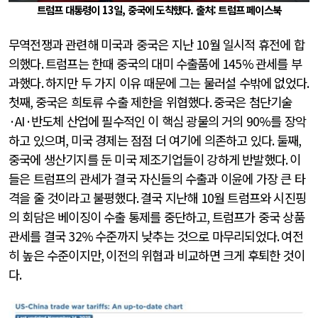
트럼프 대통령이 13일, 중국에 도착했다. 출처: 트럼프 페이스북
무역전쟁과 관련해 미국과 중국은 지난
10
월 일시적 휴전에 합
의했다
.
트럼프는 한때 중국의 대미 수출품에
145%
관세를 부
과했다
.
하지만 두 가지 이유 때문에 그는 물러설 수밖에 없었다
.
첫째
,
중국은 희토류 수출 제한을 위협했다
.
중국은 첨단기술
·AI·
반도체 산업에 필수적인 이 핵심 광물의 거의
90%
를 장악
하고 있으며
,
미국 경제는 점점 더 여기에 의존하고 있다
.
둘째
,
중국에 생산기지를 둔 미국 제조기업들이 강하게 반발했다
.
이
들은 트럼프의 관세가 결국 자신들의 수출과 이윤에 가장 큰 타
격을 줄 것이라고 불평했다
.
결국 지난해
10
월 트럼프와 시진핑
의 회담은 베이징이 수출 통제를 중단하고
,
트럼프가 중국 상품
관세를 결국
32%
수준까지 낮추는 것으로 마무리되었다
.
여전
히 높은 수준이지만
,
이전의 위협과 비교하면 크게 후퇴한 것이
다
.