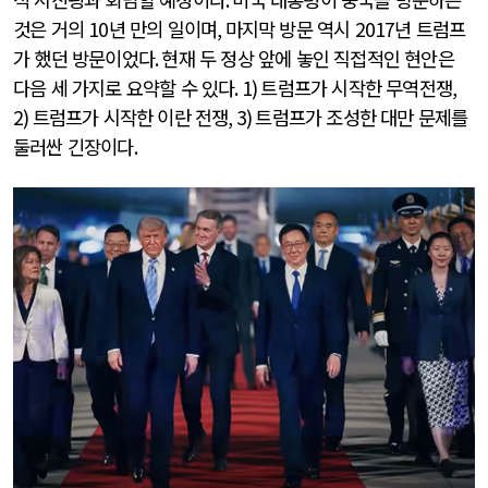
것은 거의
10
년 만의 일이며
,
마지막 방문 역시
2017
년 트럼프
가 했던 방문이었다
.
현재 두 정상 앞에 놓인 직접적인 현안은
다음 세 가지로 요약할 수 있다
. 1)
트럼프가 시작한 무역전쟁
,
2)
트럼프가 시작한 이란 전쟁
, 3)
트럼프가 조성한 대만 문제를
둘러싼 긴장이다
.