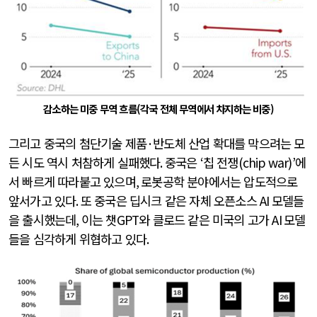
감소하는 미중 무역 흐름
(각국 전체 무역에서 차지하는 비중)
그리고 중국의 첨단기술 제품
·
반도체 산업 확대를 막으려는 모
든 시도 역시 처참하게 실패했다
.
중국은
‘
칩 전쟁
(chip war)’
에
서 빠르게 따라붙고 있으며
,
로봇공학 분야에서는 압도적으로
앞서가고 있다
.
또 중국은 딥시크 같은 자체 오픈소스
AI
모델들
을 출시했는데
,
이는 챗
GPT
와 클로드 같은 미국의 고가
AI
모델
들을 심각하게 위협하고 있다
.