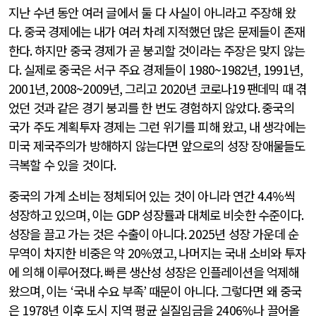
지난 수년 동안 여러 글에서 둘 다 사실이 아니라고 주장해 왔
다
.
중국 경제에는 내가 여러 차례 지적했던 많은 문제들이 존재
한다
.
하지만 중국 경제가 곧 붕괴할 것이라는 주장은 맞지 않는
다
.
실제로 중국은 서구 주요 경제들이
1980~1982
년
, 1991
년
,
2001
년
, 2008~2009
년
,
그리고
2020
년 코로나
19
팬데믹 때 겪
었던 것과 같은 경기 붕괴를 한 번도 경험하지 않았다
.
중국의
국가 주도 계획투자 경제는 그런 위기를 피해 왔고
,
내 생각에는
미국 제국주의가 방해하지 않는다면 앞으로의 성장 장애물들도
극복할 수 있을 것이다
.
중국의 가계 소비는 정체되어 있는 것이 아니라 연간
4.4%
씩
성장하고 있으며
,
이는
GDP
성장률과 대체로 비슷한 수준이다
.
성장을 끌고 가는 것은 수출이 아니다
. 2025
년 성장 가운데 순
무역이 차지한 비중은 약
20%
였고
,
나머지는 국내 소비와 투자
에 의해 이루어졌다
.
빠른 생산성 성장은 인플레이션을 억제해
왔으며
,
이는
‘
국내 수요 부족
’
때문이 아니다
.
그렇다면 왜 중국
은
1978
년 이후 도시 지역 평균 실질임금을
2406%
나 끌어올