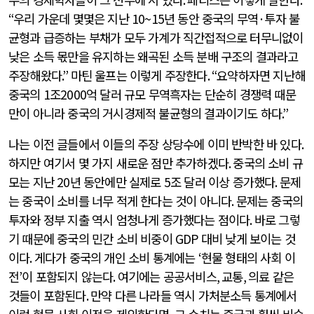
“
우리 가운데 몇몇은 지난
10~15
년 동안 중국의 무역
·
투자 불
균형과 급증하는 부채가 모두 가계가 직간접적으로 터무니없이
낮은 소득 몫만을 유지하는 왜곡된 소득 분배 구조의 결과라고
주장해왔다
.”
마틴 울프는 이렇게 주장한다
. “
요약하자면 지난해
중국의
1
조
2000
억 달러 규모 무역흑자는 단순히 경쟁력 때문
만이 아니라 중국의 거시경제적 불균형의 결과이기도 하다
.”
나는 이전 글들에서 이들의 주장 상당수에 이미 반박한 바 있다
.
하지만 여기서 몇 가지 새로운 점만 추가하겠다
.
중국의 소비 규
모는 지난
20
년 동안에만 실제로
5
조 달러 이상 증가했다
.
문제
는 중국이 소비를 너무 적게 한다는 것이 아니다
.
문제는 중국의
투자와 정부 지출 역시 엄청나게 증가했다는 점이다
.
바로 그렇
기 때문에 중국의 민간 소비 비중이
GDP
대비 낮게 보이는 것
이다
.
게다가 중국의 개인 소비 통계에는
‘
현물 형태의 사회 이
전
’
이 포함되지 않는다
.
여기에는 공공서비스
,
교통
,
의료 같은
것들이 포함된다
.
만약 다른 나라들 역시 가처분소득 통계에서