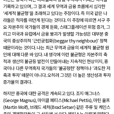
기록하고 있으며
,
그 결과 세계 무역과 금융 흐름에서 심각한
‘
세계적 불균형
‘
을 초래하고 있다는 주장이다
.
즉 미국 같은 나
라들은 적자를 떠안게 된다는 것이다
.
이 주장에 따르면 서구 주
요 자본주의 국가들의 경제 둔화
,
스태그플레이션 위험 증가
,
그
리고 미국과 유럽에서 금융 붕괴가 발생할 가능성은 대부분 중
국의 중상주의적
‘
근린궁핍화
(beggar thy neighbour)’
정책
때문이라는 것이다
.
나는 최근 무역과 금융의 세계적 불균형 원
인에 대해 다룬 바 있다
.
내 생각에 이런 불균형은 자본주의 축
적과 생산의 불균등 발전이 만들어내는 지속적인 현상이지
,
중
국이나 다른 무역흑자 국가들의
‘
불공정한
’
정책이나
‘
과도한 저
축과 투자
’
때문이 아니다
.
오히려 그것은 더 높은 생산성과 투자
증가율의 결과다
.
하지만 중국에 대한 공격은 계속되고 있다
.
조지 매그너스
(George Magnus),
마이클 페티스
(Michael Pettis),
마틴 울프
(Martin Wolf),
브래드 세처
(Brad Setser)
같은 주류 및 케인스
주의 경제학자들이 그 선두에 서 있다
.
페티스는 이렇게 말한다
.