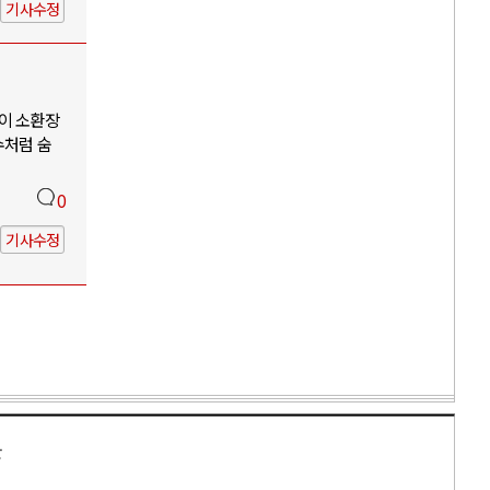
기사수정
이 소환장
수처럼 숨
0
기사수정
만