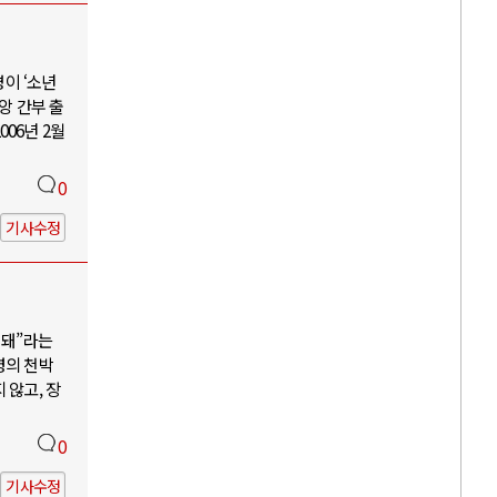
명이 ‘소년
앙 간부 출
006년 2월
0
기사수정
 돼”라는
령의 천박
 않고, 장
0
기사수정