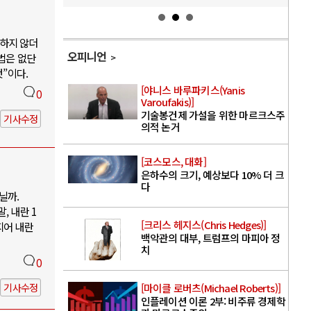
하지 않더
오피니언
법은 없단
”이다.
[야니스 바루파키스(Yanis
0
Varoufakis)]
기술봉건제 가설을 위한 마르크스주
기사수정
의적 논거
[코스모스, 대화]
은하수의 크기, 예상보다 10% 더 크
다
닐까.
, 내란 1
[크리스 헤지스(Chris Hedges)]
지어 내란
백악관의 대부, 트럼프의 마피아 정
치
0
기사수정
[마이클 로버츠(Michael Roberts)]
인플레이션 이론 2부: 비주류 경제학