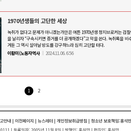
1970년생들의 고단한 세상
녹취가 없다고 문제가 아니겠는가만은 여튼 1970년생 정치브로커는 검찰
을 날리자 “구속시키면 증거를 더 공개하겠다”고 악을 쓴다. 녹취록을 비
겨둔 그 역시 살아날 방도를 강구하느라 심히 고단할 터다.
이황미(노동자역사
2024.11.06. 6:56
1
2
고안내
|
이전페이지
|
뉴스레터
|
개인정보취급방침
|
청소년 보호책임:홍석
111 | 등록일자: 2005년 11월 8일 | 발행인: 홍석만 | 편집인: 홍석만