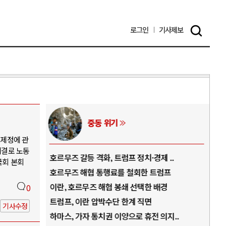
로그인
기사
제보
중동 위기
날 제정에 관
 의결로 노동
역..
호르무즈 갈등 격화, 트럼프 정치·경제 ..
중국
국회 본회
아..
호르무즈 해협 통행료를 철회한 트럼프
AI
..
이란, 호르무즈 해협 봉쇄 선택한 배경
AI
0
덜란..
트럼프, 이란 압박수단 한계 직면
AI
기사수정
 ..
하마스, 가자 통치권 이양으로 휴전 의지..
AI