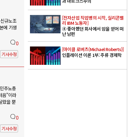
과 마르크스주의
[전자산업 직업병의 시작, 실리콘밸
 신규노조
리 IBM 노동자]
자본에 기생
④ 좋아했던 회사에서 암을 얻어 떠
난 남편
0
[마이클 로버츠(Michael Roberts)]
기사수정
인플레이션 이론 1부: 주류 경제학
. 민주노총
 처음”이라
달랐을 뿐
0
기사수정