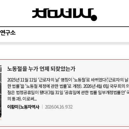
연구소
노동절을 누가 언제 되찾았는가
와 인간
러시아-우크라이나 전쟁
2025년 11월 11일 ‘근로자의 날’ 명칭이 ‘노동절’로 바뀌었다(‘근로자의 
한 법률’을 ‘노동절 제정에 관한 법률’로 개정). 2026년 4월 6일 국무회의
공세로 글로벌 토큰 시..
전쟁의 추상화: 우크라이나, 대리전의 
절은 법정공휴일이 됐다(3월 31일 ‘공휴일에 관한 법률 일부개정법률안’ 
 놓고 미국 진보진영 ..
EU·우크라이나 드론 협력 직후, 러시
의 통과). 이로써...
반대 투쟁은 새로운 글로..
나토, 우크라 군사지원 2027년까지 공
이황미(노동자역사
2026.04.16. 9:32
비용: 데이터센터 확산..
우크라이나, 덴마크, 에스토니아, 네
국 민주주의를 잠식하고 ..
러·우크라, 대규모 공습 주고받아…민간