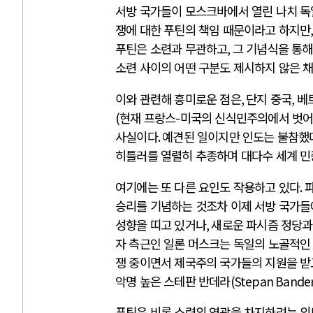
서방 국가들이 모스크바에서 열린 나치 독
쟁에 대한 푸틴의 책임 때문이라고 하지만
푸틴은 소련과 무관하고
,
그 기념식을 통해
소련 사이의 어떤 구분도 제시하지 않은 
이와 관련해 흥미로운 점은
,
단지 중국
,
베
(
현재 프랑스
-
미국의 신식민주의에서 벗어
사실이다
.
예견된 일이지만 인도는 불참했
히틀러를 열렬히 추종하며 대다수 세계 민
여기에는 또 다른 요인도 작용하고 있다
.
승리를 기념하는 것조차 이제 서방 국가
성향을 띠고 있거나
,
새로운 파시즘 정당과
자 측근인 일론 머스크는 독일의 노골적인
쟁 중이면서 제국주의 국가들의 지원을 받
악명 높은 스테판 반데라
(Stepan Bander
푸틴은 비록 소련의 영광을 차지하려는 의