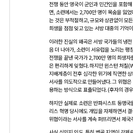
전쟁 동안 영국이 군인과 민간인을 포함
면
,
소련에서는
2,700
만 명이 목숨을 잃었
는 것은 부적절하고
,
규모와 상관없이 모든
희생을 점점 잊고 있는 서방 대중의 기억
이러한 진실의 왜곡은 서방 국가들의 냉전
음 더 나아가
,
소련이 서유럽을 노리는 팽
전쟁을 끝낸 국가가
2,700
만 명의 희생자
은 편리하게 잊혔다
.
하지만 윈스턴 처칠
(W
지배계층이 전후 심각한 위기에 직면한 상
서사를 의도적으로 만들어냈다
.
그 위협은
용하는 방식으로 표출되었다
. (
후자의 경우
하지만 실제로 소련은 반파시스트 동맹국
리스 혁명 당시에도 개입을 자제하면서 결
위협이라는 서사를 계속 퍼뜨리면서 제국주
사실 식민지 인도
,
특히 벵골 지역이 강제로