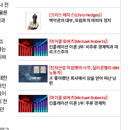
나 전
물론
[크리스 헤지스(Chris Hedges)]
틴과
백악관의 대부, 트럼프의 마피아 정치
소
[마이클 로버츠(Michael Roberts)]
인플레이션 이론 2부: 비주류 경제학과 마
다는
르크스주의
니와
[전자산업 직업병의 시작, 실리콘밸리 IBM
노동자]
 대한
④ 좋아했던 회사에서 암을 얻어 떠난 남
편
적인
료이
[마이클 로버츠(Michael Roberts)]
 전
인플레이션 이론 1부: 주류 경제학
했던
 알고