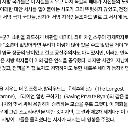
 서방 국가들은 이 사실을 지우고 나치 독일의 패배가 자신들의 노
이러한 대안 서사를 밀어붙이는 시도가 그리 뚜렷하지 않았고
,
전쟁
던 서방 국가 국민들
,
심지어 서방 지식인들조차도 별로 그 서사에 
누군가 소련을 과도하게 비판할 때마다
,
좌파 케인스주의 경제학자로
가
“
소련이 없었더라면 우리가 이렇게 앉아 있을 수도 없었을 거야
”
 영국 장군의 딸이었고 결코 공산주의자도 아니었지만
,
이러한 인
많은 서방 학자들이 이와 같은 인식을 공유했다
.
하지만 시간이 지남에
얻었고
,
전쟁을 직접 보지도 경험하지도 못한 새로운 세대가 등장하
을 지우는 데 일조했다
. 할
리우드는 『최후의 날』
(The Longest
varone)
,
『라이언 일병 구하기』
(Saving Private Ryan)
와 같은 
나치와 맞서 싸워 용감하게 승리하는 모습을 주로 그렸다
.
이 영화
문에 그런 스토리라인을 택한 것이지만
,
그 결과 제
2
차 세계대전이 
고 서방이 그들을 물리쳤다는 서사가 퍼지는 데 영향을 주었다
.