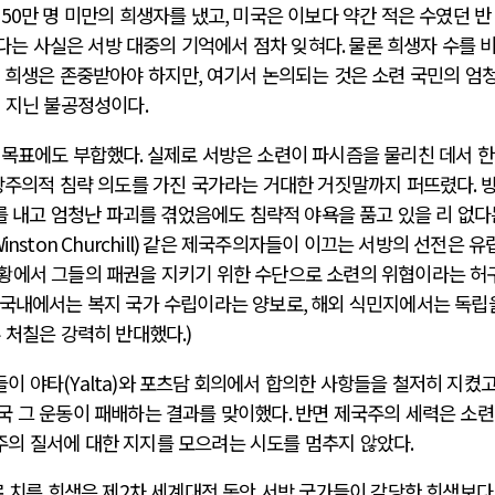
해
50
만 명 미만의 희생자를 냈고
,
미국은 이보다 약간 적은 수였던 반
다는 사실은 서방 대중의 기억에서 점차 잊혀다
.
물론 희생자 수를 
 희생은 존중받아야 하지만
,
여기서 논의되는 것은 소련 국민의 엄
이 지닌 불공정성이다
.
 목표에도 부합했다
.
실제로 서방은 소련이 파시즘을 물리친 데서 한
창주의적 침략 의도를 가진 국가라는 거대한 거짓말까지 퍼뜨렸다
.
를 내고 엄청난 파괴를 겪었음에도 침략적 야욕을 품고 있을 리 없다
inston Churchill)
같은 제국주의자들이 이끄는 서방의 선전은 유
황에서 그들의 패권을 지키기 위한 수단으로 소련의 위협이라는 허
 국내에서는 복지 국가 수립이라는 양보로
,
해외 식민지에서는 독립
 처칠은 강력히 반대했다
.)
들이 야타
(Yalta)
와 포츠담
회의에서 합의한 사항들을 철저히 지켰
국 그 운동이 패배하는 결과를 맞이했다
.
반면 제국주의 세력은 소
의 질서에 대한 지지를 모으려는 시도를 멈추지 않았다
.
 치른 희생은 제
2
차 세계대전 동안 서방 국가들이 감당한 희생보다