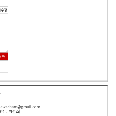
사수정
등록
만
ewscham@gmail.com
공유 라이선스
]