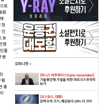
’
으로
 동원
금에
 청
 인
고
,
농
전쟁
 인플
 벵
오피니언
라는
[야니스 바루파키스(Yanis Varoufakis)]
기술봉건제 가설을 위한 마르크스주의적
 황
논거
한 충
말이
[코스모스, 대화]
은하수의 크기, 예상보다 10% 더 크다