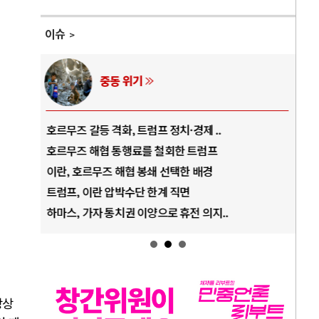
이슈
중동 위기
호르무즈 갈등 격화, 트럼프 정치·경제 ..
중국
호르무즈 해협 통행료를 철회한 트럼프
AI
이란, 호르무즈 해협 봉쇄 선택한 배경
AI
트럼프, 이란 압박수단 한계 직면
AI
하마스, 가자 통치권 이양으로 휴전 의지..
AI
상상