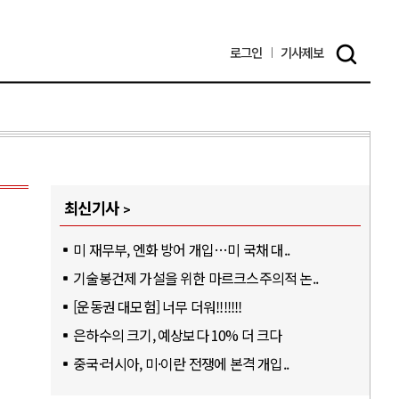
로그인
기사
제보
최신기사
미 재무부, 엔화 방어 개입…미 국채 대..
기술봉건제 가설을 위한 마르크스주의적 논..
[운동권 대모험] 너무 더워!!!!!!!
은하수의 크기, 예상보다 10% 더 크다
중국·러시아, 미·이란 전쟁에 본격 개입..