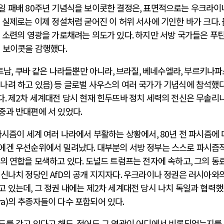
일 패배
80
주년 기념식을 보이콧한 결정은
,
표면적으로는 우크라이
,
실제로는 이제 정설처럼 굳어진 이 허위 서사에 기인한 바가 크다
.
 소련의 영광을 가로채려는 의도가 있다
.
하지만 서방 국가들은 푸
채 보이콧을 감행했다
.
트남
,
쿠바 같은 나라들뿐만 아니라
,
브라질
,
베네수엘라
,
부르키나파
나려 하고 있음
)
등 글로벌 사우스의 여러 국가가 기념식에 참석했
다
.
제
2
차 세계대전 당시 현재 힌두뜨바
정치 세력의 전신은 무솔리
중과 반대편에 서 있었다
.
파시즘이 세계 여러 나라에서 부활하는 상황에서
, 80
년 전 파시즘에
들에겐 우선순위에서 밀려났다
.
대부분의 서방 정부는 스스로 파시즘
의 연합을 모색하고 있다
.
도널드 트럼프는 전자에 속하고
,
그의 동
 신나치 정당인
AfD
의 공개 지지자다
.
우크라이나 정권은 러시아와의
고 있는데
,
그 정권 내에는 제
2
차 세계대전 당시 나치 독일과 협력
a)
의 추종자들이 다수 포함되어 있다
.
도를 갖고 있다고 해도
,
적어도 그 영광이 어디에서 비롯되었는지를