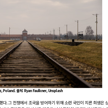
러시아-우크라이나 전쟁
시..
전쟁의 추상화: 우크라이나, 대리전의 역..
영 ..
EU·우크라이나 드론 협력 직후, 러시아..
 글로..
나토, 우크라 군사지원 2027년까지 공..
확산..
우크라이나, 덴마크, 에스토니아, 네덜란..
하고 ..
러·우크라, 대규모 공습 주고받아…민간 ..
z, Poland. 출처: Ryan Faulkner, Unsplash
배했다
.
그 전쟁에서 조국을 방어하기 위해 소련 국민이 치른 희생은 