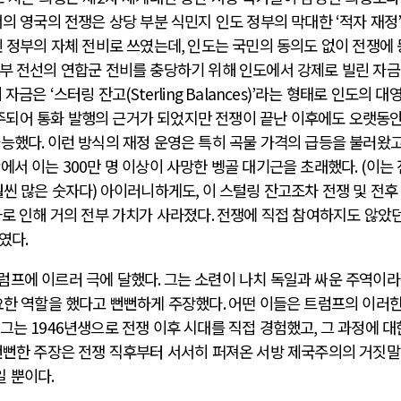
의 영국의 전쟁은 상당 부분 식민지 인도 정부의 막대한
‘
적자 재정
민 정부의 자체 전비로 쓰였는데
,
인도는 국민의 동의도 없이 전쟁에
부 전선의 연합군 전비를 충당하기 위해 인도에서 강제로 빌린 자
이 자금은
‘
스터링 잔고
(Sterling Balances)’
라는 형태로 인도의 대영
되어 통화 발행의 근거가 되었지만 전쟁이 끝난 이후에도 오랫동안
가능했다
.
이런 방식의 재정 운영은 특히 곡물 가격의 급등을 불러왔
황에서 이는
300
만 명 이상이 사망한 벵골 대기근을 초래했다
. (
이는 
훨씬 많은 숫자다
)
아이러니하게도,
이 스털링 잔고조차 전쟁 및 전후
로 인해 거의 전부 가치가 사라졌다
.
전쟁에 직접 참여하지도 않았던
자였다
.
럼프에 이르러 극에 달했다
.
그는 소련이 나치 독일과 싸운 주역이
요한 역할을 했다고 뻔뻔하게 주장했다
.
어떤 이들은 트럼프의 이러한
그는
1946
년생으로 전쟁 이후 시대를 직접 경험했고
,
그 과정에 대
뻔뻔한 주장은 전쟁 직후부터 서서히 퍼져온 서방 제국주의의 거짓
일 뿐이다
.