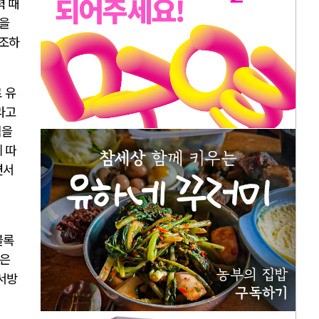
력 때
을
동조하
 유
라고
식을
 따
면서
블록
들은
서방