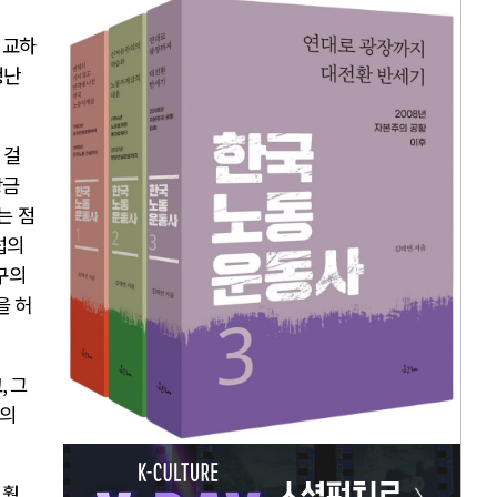
비교하
청난
 걸
방금
는 점
럽의
구의
을 허
고
,
그
련의
 훨