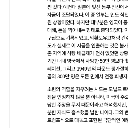
씬 컸다
.
예컨대 일본에 맞선 동부 전선에서
자금이 조달되었다
.
이 중 일부는 인도 식
된 상황이었다
.
하지만 대부분은 영국이 동
대해
,
돈을 찍어내는 형태로 충당되었다
.
구권으로 기록되었고
,
외환보유고처럼 간주
도가 실제로 이 자금을 인출하는 것은 불
촌 지역에 식량 배급제가 전혀 없었던 상
기간 내내 영국에서 사망한
50
만 명보다 
레이션
,
그리고
1949
년의 파운드 평가절하
골의
300
만 명은 모든 면에서 전쟁 희생
소련의 역할을 지우려는 시도는 도널드 트
점을 인정하지 않을 뿐 아니라
,
미국이 주
당한 주장을 무지 때문이라고 해석했지만
,
분한 지식도 흡수했을 법한 나이다
.
그의 
트럼프식으로 대놓고 표현된 극단적인 예