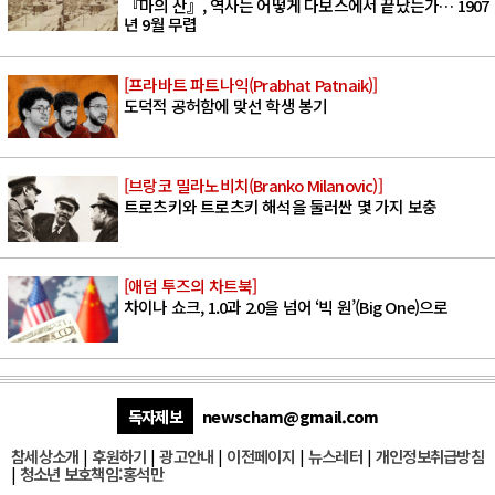
『마의 산』, 역사는 어떻게 다보스에서 끝났는가… 1907
년 9월 무렵
[프라바트 파트나익(Prabhat Patnaik)]
도덕적 공허함에 맞선 학생 봉기
[브랑코 밀라노비치(Branko Milanovic)]
트로츠키와 트로츠키 해석을 둘러싼 몇 가지 보충
[애덤 투즈의 차트북]
차이나 쇼크, 1.0과 2.0을 넘어 ‘빅 원’(Big One)으로
독자제보
newscham@gmail.com
참세상소개
|
후원하기
|
광고안내
|
이전페이지
|
뉴스레터
|
개인정보취급방침
|
청소년 보호책임:홍석만