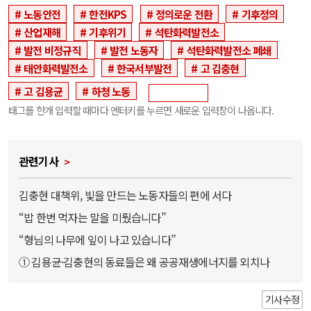
노동안전
한전KPS
정의로운 전환
기후정의
산업재해
기후위기
석탄화력발전소
발전 비정규직
발전 노동자
석탄화력발전소 폐쇄
태안화력발전소
한국서부발전
고 김충현
고 김용균
하청 노동
태그를 한개 입력할 때마다 엔터키를 누르면 새로운 입력창이 나옵니다.
관련기사
김충현 대책위, 빛을 만드는 노동자들의 편에 서다
“밥 한번 먹자는 말을 미뤘습니다”
“형님의 나무에 잎이 나고 있습니다”
① 김용균·김충현의 동료들은 왜 공공재생에너지를 외치나
기사수정