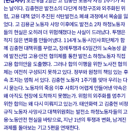
[편집자주]
오는 6월 2일은 고 김충현 노동자 사망 1주기가 되
는 날이다. 김충현은 발전소의 다단계 하청구조와 외주화된 위
험, 고용 대책 없이 추진된 석탄발전소 폐쇄 과정에서 목숨을 잃
었다. 고 김용균 노동자 사망 이후에도 발전소 2차 하청노동자
들의 현실은 오히려 더 위험해졌다는 사실이 드러났다. 투쟁은
적지 않은 변화를 만들어냈다. 114개 노동·시민사회단체가 함
께 김충현 대책위를 꾸렸고, 장례투쟁과 65일간의 노숙농성 끝
에 발전산업 고용·안전 협의체를 통한 발전소 하청노동자 직접
고용 합의안을 도출했다. 그러나 합의 이행을 위한 노사전 협의
체는 여전히 구성되지 못하고 있다. 정부와 원청의 책임 있는 후
속 조치는 멈춰 서 있다. 김충현 노동자 1주기를 맞아 우리는 다
시 묻는다. 노동자의 죽음 이후 사회가 어렵게 만들어낸 약속은
왜 아직도 현장에 도착하지 못했는가. 위험의 외주화를 멈추기
위한 합의는 왜 다시 미뤄지고 있는가. 태안화력 고 김충현 비정
규직 노동자 사망사고 대책위원회는 발전소 하청노동자들의 고
용·노동안전 현실을 바탕으로, 지난 1년의 투쟁과 변화, 남겨진
과제를 돌아보는 기고 5편을 연재한다.