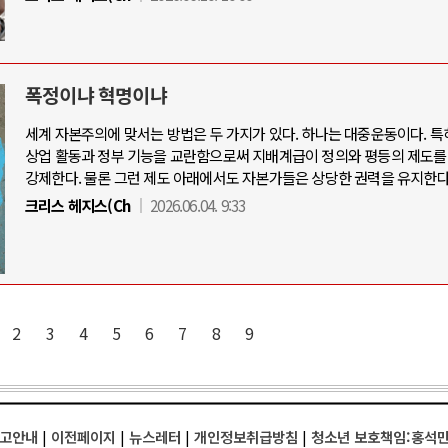
폭정이냐 혁명이냐
세계 자본주의에 맞서는 방법은 두 가지가 있다. 하나는 대중운동이다. 특
상업 활동과 정부 기능을 교란함으로써 지배계급이 정의와 평등의 제도를
강제한다. 물론 그런 제도 아래에서도 자본가들은 상당한 권력을 유지한다
크리스 헤지스(Ch
2026.06.04. 9:33
2
3
4
5
6
7
8
9
고안내
|
이전페이지
|
뉴스레터
|
개인정보취급방침
|
청소년 보호책임:홍석