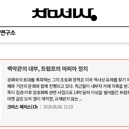
연구소
백악관의 대부, 트럼프의 마피아 정치
와 인간
러시아-우크라이나 전쟁
공화국의 토대를 폭파하는 그의 초토화 정책은 미국 역사상 유례를 찾기 
패와 기만의 문화와 함께 진행되고 있다. 측근들이 내부자 거래 의혹을 받
공세로 글로벌 토큰 시..
전쟁의 추상화: 우크라이나, 대리전의 
족이 집권 이후 암호화폐 관련 사업으로 14억 달러 이상을 벌어들인 트럼
 놓고 미국 진보진영 ..
EU·우크라이나 드론 협력 직후, 러시
마켓 같은 도박 앱이 개척한, 규제받지 않는 ...
반대 투쟁은 새로운 글로..
나토, 우크라 군사지원 2027년까지 공
크리스 헤지스(Ch
2026.08.06. 11:19
비용: 데이터센터 확산..
우크라이나, 덴마크, 에스토니아, 네
국 민주주의를 잠식하고 ..
러·우크라, 대규모 공습 주고받아…민간