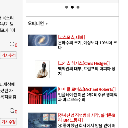
대 목소리
오피니언
무부가 발
럼프가 "미
[코스모스, 대화]
은하수의 크기, 예상보다 10% 더 크
0
다
기사수정
[크리스 헤지스(Chris Hedges)]
백악관의 대부, 트럼프의 마피아 정
치
, 세상에
[마이클 로버츠(Michael Roberts)]
누렸던 자
인플레이션 이론 2부: 비주류 경제학
 목적을 찾
과 마르크스주의
0
[전자산업 직업병의 시작, 실리콘밸
리 IBM 노동자]
기사수정
④ 좋아했던 회사에서 암을 얻어 떠