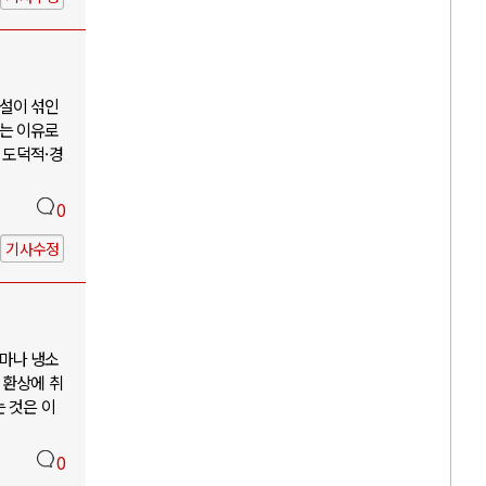
설이 섞인
는 이유로
 도덕적·경
0
기사수정
마나 냉소
 환상에 취
 것은 이
0