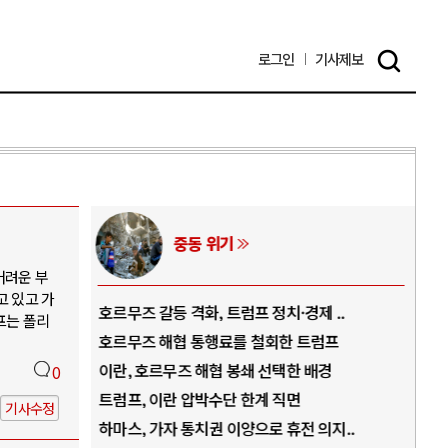
로그인
기사
제보
중동 위기
어려운 부
고 있고 가
역..
호르무즈 갈등 격화, 트럼프 정치·경제 ..
중국
프는 폴리
아..
호르무즈 해협 통행료를 철회한 트럼프
AI
..
이란, 호르무즈 해협 봉쇄 선택한 배경
AI
0
덜란..
트럼프, 이란 압박수단 한계 직면
AI
기사수정
 ..
하마스, 가자 통치권 이양으로 휴전 의지..
AI