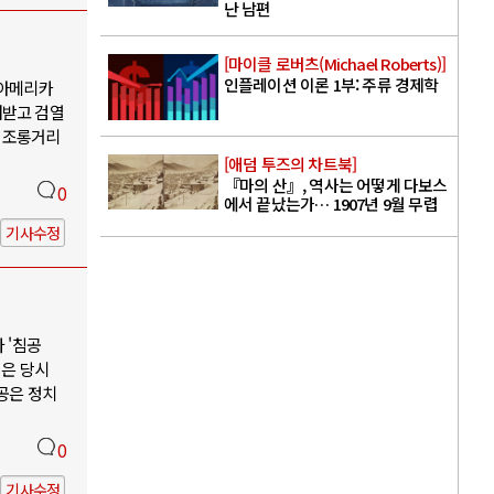
난 남편
[마이클 로버츠(Michael Roberts)]
인플레이션 이론 1부: 주류 경제학
 아메리카
해받고 검열
 조롱거리
[애덤 투즈의 차트북]
『마의 산』, 역사는 어떻게 다보스
0
에서 끝났는가… 1907년 9월 무렵
기사수정
 '침공
명은 당시
공은 정치
0
기사수정