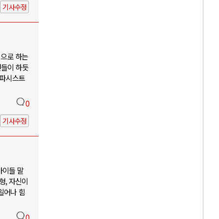
기사수정
징으로 하는
언들이 하듯
 파시스트
0
기사수정
아이들 말
형, 자신이
일어나 힘
0