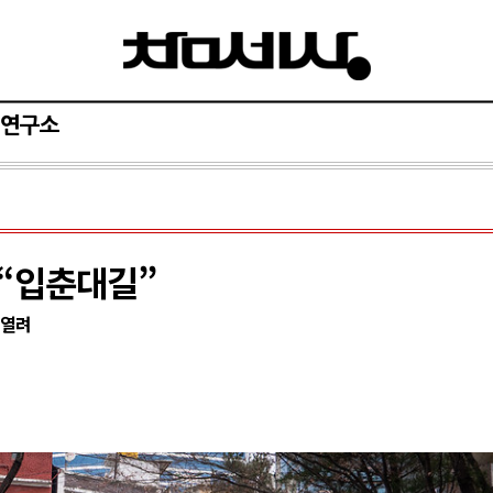
연구소
 “입춘대길”
 열려