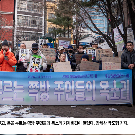
전쟁
중동 위기
전의 역..
호르무즈 갈등 격화, 트럼프 정치·경제 ..
러시아..
호르무즈 해협 통행료를 철회한 트럼프
 공..
이란, 호르무즈 해협 봉쇄 선택한 배경
 네덜란..
트럼프, 이란 압박수단 한계 직면
…민간 ..
하마스, 가자 통치권 이양으로 휴전 의지..
고, 봄을 부르는 쪽방 주민들의 목소리 기자회견이 열렸다. 참세상 박도형 기자.