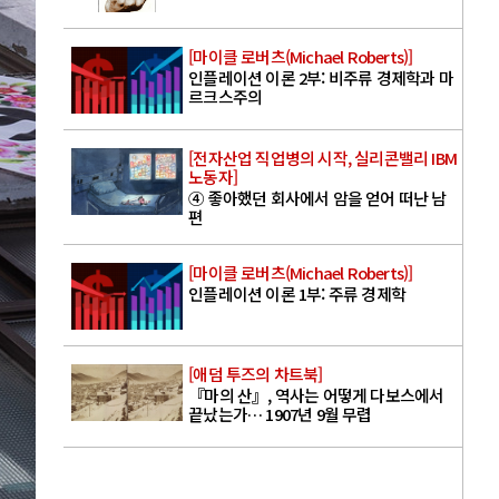
[마이클 로버츠(Michael Roberts)]
인플레이션 이론 2부: 비주류 경제학과 마
르크스주의
[전자산업 직업병의 시작, 실리콘밸리 IBM
노동자]
④ 좋아했던 회사에서 암을 얻어 떠난 남
편
[마이클 로버츠(Michael Roberts)]
인플레이션 이론 1부: 주류 경제학
[애덤 투즈의 차트북]
『마의 산』, 역사는 어떻게 다보스에서
끝났는가… 1907년 9월 무렵