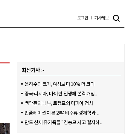
로그인
기사
제보
최신기사
은하수의 크기, 예상보다 10% 더 크다
중국·러시아, 미·이란 전쟁에 본격 개입..
백악관의 대부, 트럼프의 마피아 정치
인플레이션 이론 2부: 비주류 경제학과 ..
만도 산재 유가족들 “김승모 사고 철저히..