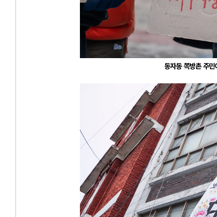
동자동 쪽방촌 주민이