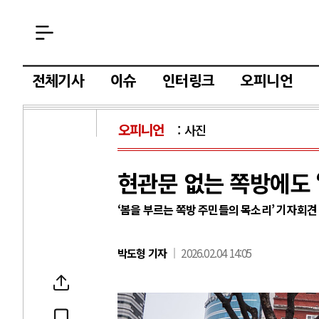
전체기사
이슈
인터링크
오피니언
오피니언
사진
현관문 없는 쪽방에도
‘봄을 부르는 쪽방 주민들의 목소리’ 기자회견
박도형 기자
2026.02.04 14:05