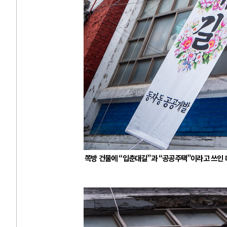
쪽방 건물에 “입춘대길”과 “공공주택”이라고 쓰인 