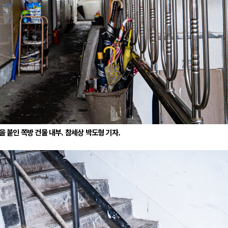
 붙인 쪽방 건물 내부. 참세상 박도형 기자.