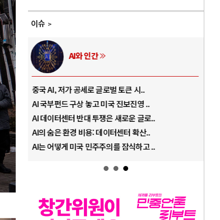
이슈
AI와 인간
중국 AI, 저가 공세로 글로벌 토큰 시..
전쟁
AI 국부펀드 구상 놓고 미국 진보진영 ..
EU
AI 데이터센터 반대 투쟁은 새로운 글로..
나토
AI의 숨은 환경 비용: 데이터센터 확산..
우크
AI는 어떻게 미국 민주주의를 잠식하고 ..
러·