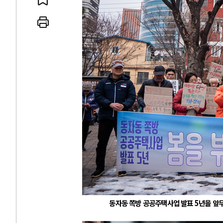
 인간
러시아-우크라이나 
세로 글로벌 토큰 시..
전쟁의 추상화: 우크라이나, 대리
놓고 미국 진보진영 ..
EU·우크라이나 드론 협력 직후, 
대 투쟁은 새로운 글로..
나토, 우크라 군사지원 2027년까지
용: 데이터센터 확산..
우크라이나, 덴마크, 에스토니아,
 민주주의를 잠식하고 ..
러·우크라, 대규모 공습 주고받아
동자동 쪽방 공공주택사업 발표 5년을 앞두