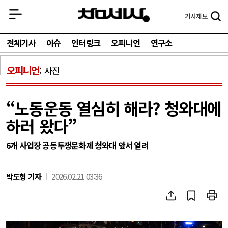
기사
제보
전체기사
이슈
인터링크
오피니언
연구소
오피니언
사진
“노동운동 열심히 해라? 청와대에
하러 왔다”
6개 사업장 공동투쟁문화제 청와대 앞서 열려
박도형 기자
2026.02.21 03:36