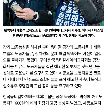
왼쪽부터 배현석 금속노조 한국옵티칼하이테크지회 지회장, 허지희 서비스연
맹 관광레저산업노조 세종호텔지부 사무장. 참세상 박도형 기자.
장기 고공농성을 해제한 구미 옵티칼 공장의 노동자들과 세종
호텔의 노동자들은, 정치권의 문제 해결 약속에도 여전히 일상
으로 돌아가지 못했다. 구미 한국옵티칼하이테크지회는 공장
화재를 이유로 노동자들을 집단 해고한 외투자본 닛토덴코를
상대로 고용승계를 요구하고 있다. 세종호텔 노동자들은 코로
나 사태 당시 민주노조 조합원들을 표적 해고한 사측에 복직과
실소유주 주명건의 교섭 참여 등을 촉구하고 있다.
한국옵티칼하이테크지회는 불탄 공장 옥상에서 박정혜 해고노
동자가 600일의 세계 최장기 고공 농성을 벌였고, 세종호텔지