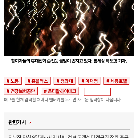
참여자들의 휴대전화 손전등 불빛이 번지고 있다. 참세상 박도형 기자.
노동
홈플러스
청와대
이재명
세종호텔
건강보험공단
옵티칼하이테크
태그를 한개 입력할 때마다 엔터키를 누르면 새로운 입력창이 나옵니다.
관련기사
지부장 단식 9일째…시민사회, 건보 고객센터 정규직 전환 촉구