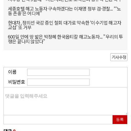
세종호텔 해고 노동자 구속하겠다는 이재명 정부 검·경찰... “‘노
동 존중’은 어디에”
현대차, 정의선 국감 증인 철회 대가로 약속한 ‘이수기업 해고자
교섭’ 또 거부
600일 만에 땅 밟은 박정혜 한국옵티칼 해고노동자... "우리의 투
쟁은 끝나지 않았다"
기사수정
이름
비밀번호
등록
댓글
0