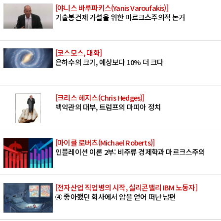
[야니스 바루파키스(Yanis Varoufakis)]
기술봉건제 가설을 위한 마르크스주의적 논거
[코스모스, 대화]
은하수의 크기, 예상보다 10% 더 크다
[크리스 헤지스(Chris Hedges)]
백악관의 대부, 트럼프의 마피아 정치
[마이클 로버츠(Michael Roberts)]
인플레이션 이론 2부: 비주류 경제학과 마르크스주의
[전자산업 직업병의 시작, 실리콘밸리 IBM 노동자]
④ 좋아했던 회사에서 암을 얻어 떠난 남편