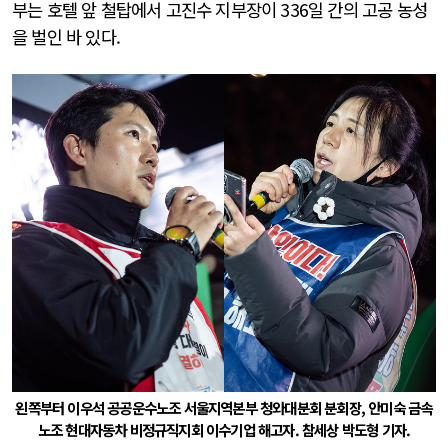
부는 호텔 앞 철탑에서 고진수 지부장이 336일 간의 고공 농성
을 벌인 바 있다.
왼쪽부터 이우석 공공운수노조 서울지역본부 청와대분회 분회장, 안미숙 금속
노조 현대자동차 비정규직지회 이수기업 해고자. 참세상 박도형 기자.