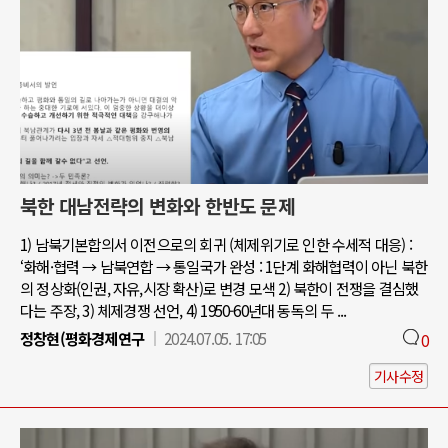
북한 대남전략의 변화와 한반도 문제
1) 남북기본합의서 이전으로의 회귀 (체제위기로 인한 수세적 대응) :
‘화해·협력 → 남북연합 → 통일국가 완성 : 1단계 화해협력이 아닌 북한
의 정상화(인권, 자유,시장 확산)로 변경 모색 2) 북한이 전쟁을 결심했
다는 주장, 3) 체제경쟁 선언, 4) 1950-60년대 동독의 두 ...
정창현(평화경제연구
2024.07.05. 17:05
0
기사수정