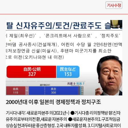
기사수정
2000년대 이후 일본의 경제정책과 정치구조
기시다내각: 새로운자본주의(2021년~) ●기시다총리의정책방향:신자
유주의로부터의전환,새로운자본주의 ●새로운자본주의1.구조적임금
상승실현과두터운중산층형성. 2.국내투자활성화. 3.디지털사회로의이