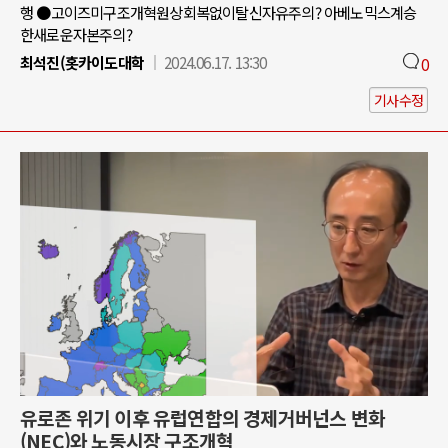
행 ●고이즈미구조개혁원상회복없이탈신자유주의? 아베노믹스계승
한새로운자본주의?
최석진(홋카이도대학
2024.06.17. 13:30
0
기사수정
유로존 위기 이후 유럽연합의 경제거버넌스 변화
(NEC)와 노동시장 구조개혁