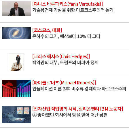
[야니스 바루파키스(Yanis Varoufakis)]
기술봉건제 가설을 위한 마르크스주의적 논거
[코스모스, 대화]
은하수의 크기, 예상보다 10% 더 크다
[크리스 헤지스(Chris Hedges)]
백악관의 대부, 트럼프의 마피아 정치
[마이클 로버츠(Michael Roberts)]
인플레이션 이론 2부: 비주류 경제학과 마르크스주의
[전자산업 직업병의 시작, 실리콘밸리 IBM 노동자]
④ 좋아했던 회사에서 암을 얻어 떠난 남편