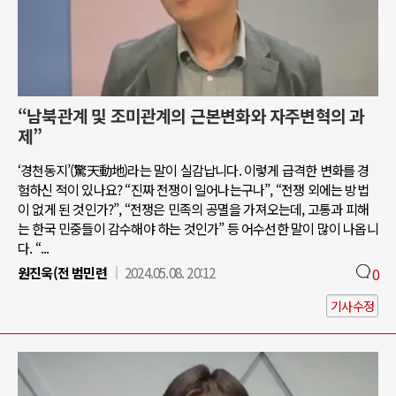
“남북관계 및 조미관계의 근본변화와 자주변혁의 과
제”
‘경천동지’(驚天動地)라는 말이 실감납니다. 이렇게 급격한 변화를 경
험하신 적이 있나요? “진짜 전쟁이 일어나는구나”, “전쟁 외에는 방법
이 없게 된 것인가?”, “전쟁은 민족의 공멸을 가져오는데, 고통과 피해
는 한국 민중들이 감수해야 하는 것인가” 등 어수선한 말이 많이 나옵니
다. “...
원진욱(전 범민련
2024.05.08. 20:12
0
기사수정