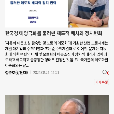
한국경제 양극화를 둘러싼 제도적 배치와 정치변화
‘자동화-아웃소싱-탈숙련 및 노동의 이중화’에 기초한 산업-노동체제는
재벌 대기업의 수직계열화 또는 준수직계열화 로 이어짐. 문제는 자동
화에 의한 숙련의 대체 및 모듈화와 아웃소싱이 정치적 매개가 없이 과
도하고 왜곡되고 불공정한 형태로 진행된 것임. EU 국가들의 제도화된
이중화와는 달...
정준호(강원대)
2024.08.21. 11:21
0
기사수정