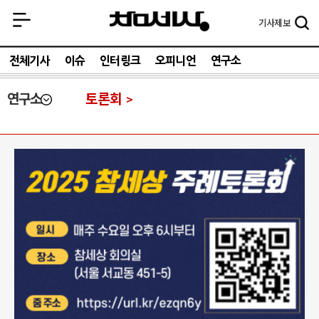
기사
제보
전체기사
이슈
인터링크
오피니언
연구소
연구소
토론회