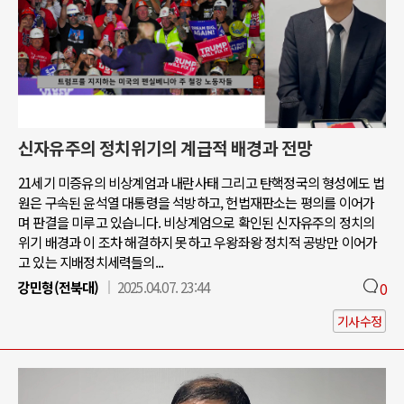
신자유주의 정치위기의 계급적 배경과 전망
21세기 미증유의 비상계엄과 내란사태 그리고 탄핵정국의 형성에도 법
원은 구속된 윤석열 대통령을 석방하고, 헌법재판소는 평의를 이어가
며 판결을 미루고 있습니다. 비상계엄으로 확인된 신자유주의 정치의
위기 배경과 이 조차 해결하지 못하고 우왕좌왕 정치적 공방만 이어가
고 있는 지배정치세력들의...
강민형(전북대)
2025.04.07. 23:44
0
기사수정