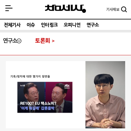
기사
제보
전체기사
이슈
인터링크
오피니언
연구소
연구소
토론회