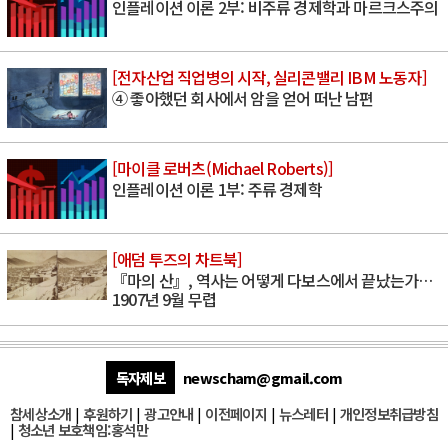
인플레이션 이론 2부: 비주류 경제학과 마르크스주의
[전자산업 직업병의 시작, 실리콘밸리 IBM 노동자]
④ 좋아했던 회사에서 암을 얻어 떠난 남편
[마이클 로버츠(Michael Roberts)]
인플레이션 이론 1부: 주류 경제학
[애덤 투즈의 차트북]
『마의 산』, 역사는 어떻게 다보스에서 끝났는가…
1907년 9월 무렵
독자제보
newscham@gmail.com
참세상소개
|
후원하기
|
광고안내
|
이전페이지
|
뉴스레터
|
개인정보취급방침
|
청소년 보호책임:홍석만