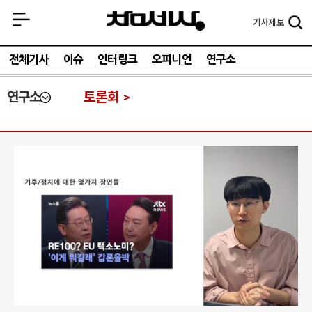
기사
제보
전체기사
이슈
인터링크
오피니언
연구소
연구소
토론회