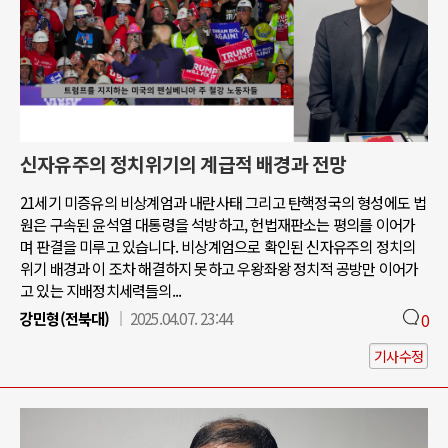
신자유주의 정치위기의 계급적 배경과 전망
21세기 미증유의 비상계엄과 내란사태 그리고 탄핵정국의 형성에도 법
원은 구속된 윤석열 대통령을 석방하고, 헌법재판소는 평의를 이어가
며 판결을 미루고 있습니다. 비상계엄으로 확인된 신자유주의 정치의
위기 배경과 이 조차 해결하지 못하고 우왕좌왕 정치적 공방만 이어가
고 있는 지배정치세력들의...
강민형(전북대)
2025.04.07. 23:44
0
기사수정