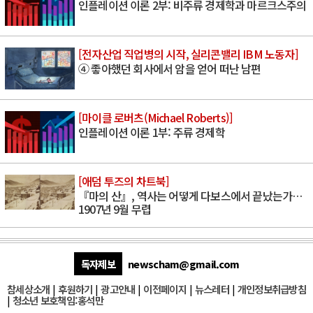
인플레이션 이론 2부: 비주류 경제학과 마르크스주의
[전자산업 직업병의 시작, 실리콘밸리 IBM 노동자]
④ 좋아했던 회사에서 암을 얻어 떠난 남편
[마이클 로버츠(Michael Roberts)]
인플레이션 이론 1부: 주류 경제학
[애덤 투즈의 차트북]
『마의 산』, 역사는 어떻게 다보스에서 끝났는가…
1907년 9월 무렵
독자제보
newscham@gmail.com
참세상소개
|
후원하기
|
광고안내
|
이전페이지
|
뉴스레터
|
개인정보취급방침
|
청소년 보호책임:홍석만