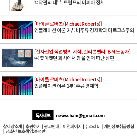
백악관의 대부, 트럼프의 마피아 정치
[마이클 로버츠(Michael Roberts)]
인플레이션 이론 2부: 비주류 경제학과 마르크스주의
[전자산업 직업병의 시작, 실리콘밸리 IBM 노동자]
④ 좋아했던 회사에서 암을 얻어 떠난 남편
[마이클 로버츠(Michael Roberts)]
인플레이션 이론 1부: 주류 경제학
독자제보
newscham@gmail.com
참세상소개
|
후원하기
|
광고안내
|
이전페이지
|
뉴스레터
|
개인정보취급방침
|
청소년 보호책임:홍석만