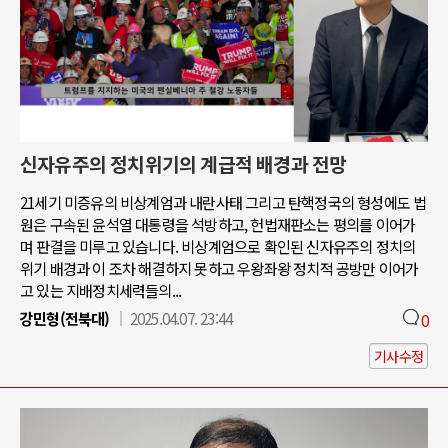
신자유주의 정치위기의 계급적 배경과 전망
21세기 미증유의 비상계엄과 내란사태 그리고 탄핵정국의 형성에도 법
원은 구속된 윤석열 대통령을 석방하고, 헌법재판소는 평의를 이어가
며 판결을 미루고 있습니다. 비상계엄으로 확인된 신자유주의 정치의
위기 배경과 이 조차 해결하지 못하고 우왕좌왕 정치적 공방만 이어가
고 있는 지배정치세력들의...
강민형(전북대)
2025.04.07. 23:44
0
기사수정