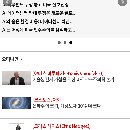
AI 국부펀드 구상 놓고 미국 진보진영 ..
AI 데이터센터 반대 투쟁은 새로운 글로..
AI의 숨은 환경 비용: 데이터센터 확산..
AI는 어떻게 미국 민주주의를 잠식하고 ..
오피니언
[야니스 바루파키스(Yanis Varoufakis)]
기술봉건제 가설을 위한 마르크스주의적 논거
[코스모스, 대화]
은하수의 크기, 예상보다 10% 더 크다
[크리스 헤지스(Chris Hedges)]