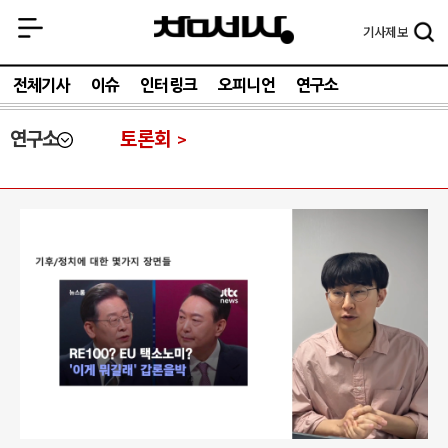
기사
제보
전체기사
이슈
인터링크
오피니언
연구소
연구소
토론회