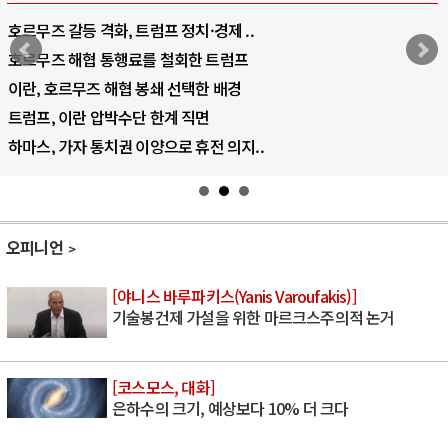
호르무즈 갈등 격화, 트럼프 정치·경제 ..
호르무즈 해협 통행료를 철회한 트럼프
이란, 호르무즈 해협 봉쇄 선택한 배경
트럼프, 이란 압박수단 한계 직면
하마스, 가자 통치권 이양으로 휴전 의지..
오피니언
[야니스 바루파키스(Yanis Varoufakis)]
기술봉건제 가설을 위한 마르크스주의적 논거
[코스모스, 대화]
은하수의 크기, 예상보다 10% 더 크다