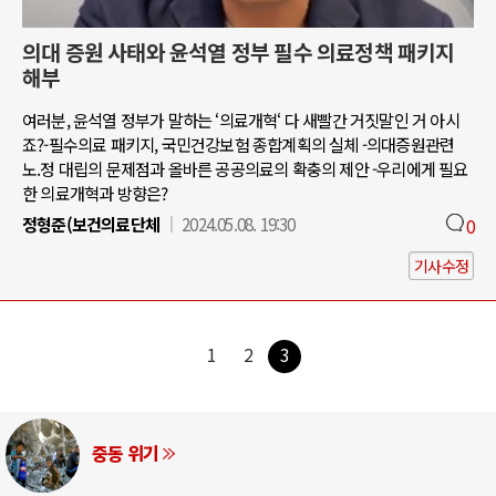
의대 증원 사태와 윤석열 정부 필수 의료정책 패키지
해부
여러분, 윤석열 정부가 말하는 ‘의료개혁‘ 다 새빨간 거짓말인 거 아시
죠?-필수의료 패키지, 국민건강보험 종합계획의 실체 -의대증원관련
노.정 대립의 문제점과 올바른 공공의료의 확충의 제안 -우리에게 필요
한 의료개혁과 방향은?
정형준(보건의료단체
2024.05.08. 19:30
0
기사수정
1
2
3
중동 위기