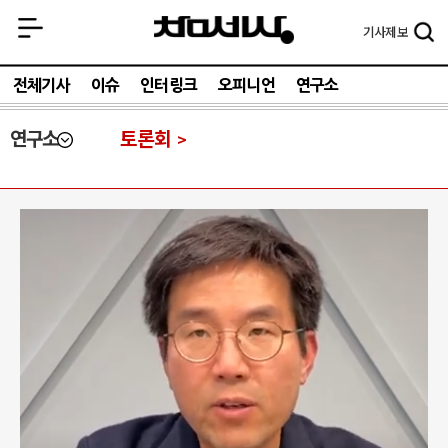
기사
제보
전체기사
이슈
인터링크
오피니언
연구소
연구소
토론회