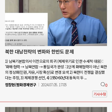
북한 대남전략의 변화와 한반도 문제
1) 남북기본합의서 이전으로의 회귀 (체제위기로 인한 수세적 대응) :
‘화해·협력 → 남북연합 → 통일국가 완성 : 1단계 화해협력이 아닌 북한
의 정상화(인권, 자유,시장 확산)로 변경 모색 2) 북한이 전쟁을 결심했
다는 주장, 3) 체제경쟁 선언, 4) 1950-60년대 동독의 두 ...
정창현(평화경제연구
2024.07.05. 17:05
0
기사수정