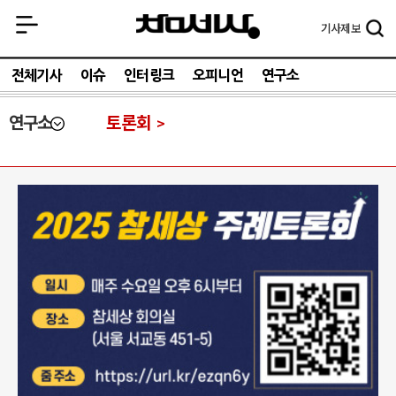
기사
제보
전체기사
이슈
인터링크
오피니언
연구소
연구소
토론회