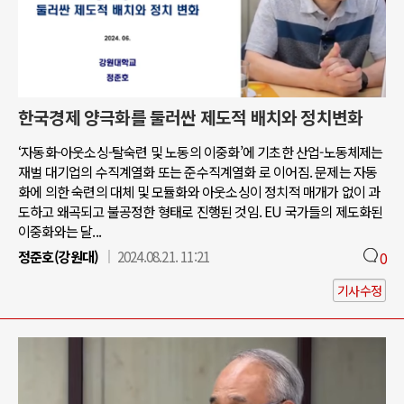
한국경제 양극화를 둘러싼 제도적 배치와 정치변화
‘자동화-아웃소싱-탈숙련 및 노동의 이중화’에 기초한 산업-노동체제는
재벌 대기업의 수직계열화 또는 준수직계열화 로 이어짐. 문제는 자동
화에 의한 숙련의 대체 및 모듈화와 아웃소싱이 정치적 매개가 없이 과
도하고 왜곡되고 불공정한 형태로 진행된 것임. EU 국가들의 제도화된
이중화와는 달...
정준호(강원대)
2024.08.21. 11:21
0
기사수정