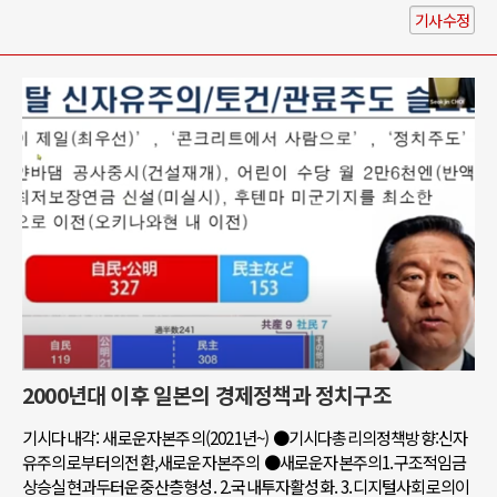
기사수정
2000년대 이후 일본의 경제정책과 정치구조
기시다내각: 새로운자본주의(2021년~) ●기시다총리의정책방향:신자
유주의로부터의전환,새로운자본주의 ●새로운자본주의1.구조적임금
상승실현과두터운중산층형성. 2.국내투자활성화. 3.디지털사회로의이