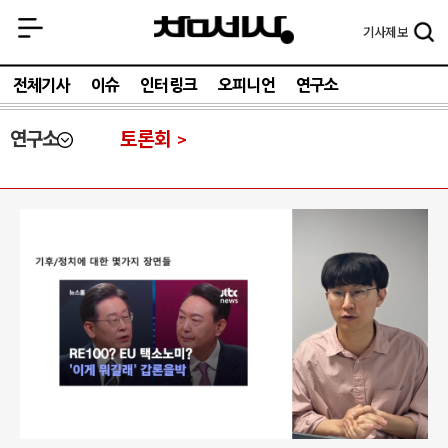
기사
제보
전체기사
이슈
인터링크
오피니언
연구소
연구소
토론회