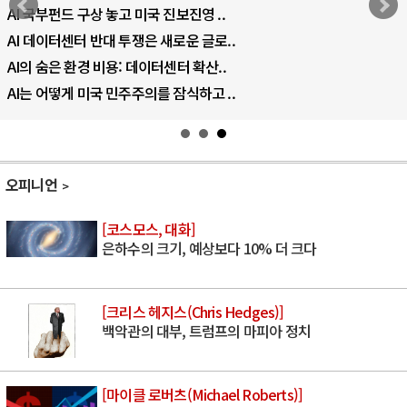
EU·우크라이나 드론 협력 직후, 러시아..
나토, 우크라 군사지원 2027년까지 공..
우크라이나, 덴마크, 에스토니아, 네덜란..
러·우크라, 대규모 공습 주고받아…민간 ..
오피니언
[코스모스, 대화]
은하수의 크기, 예상보다 10% 더 크다
[크리스 헤지스(Chris Hedges)]
백악관의 대부, 트럼프의 마피아 정치
[마이클 로버츠(Michael Roberts)]