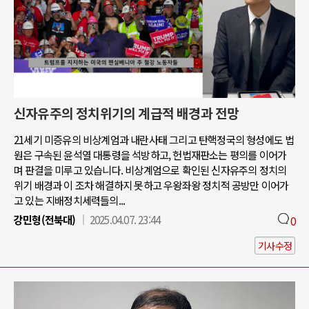
신자유주의 정치위기의 계급적 배경과 전망
21세기 미증유의 비상계엄과 내란사태 그리고 탄핵정국의 형성에도 법
원은 구속된 윤석열 대통령을 석방하고, 헌법재판소는 평의를 이어가
며 판결을 미루고 있습니다. 비상계엄으로 확인된 신자유주의 정치의
위기 배경과 이 조차 해결하지 못하고 우왕좌왕 정치적 공방만 이어가
고 있는 지배정치세력들의...
강민형(전북대)
2025.04.07. 23:44
0
기사수정