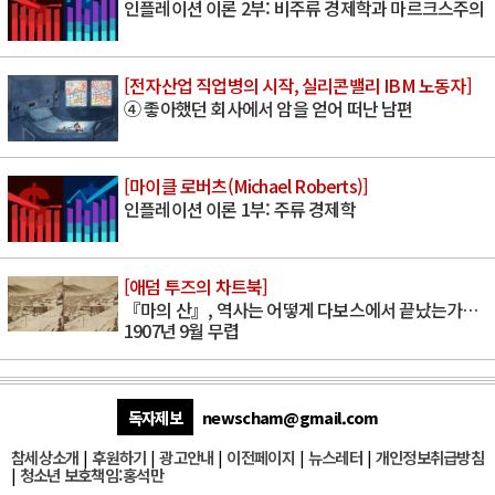
인플레이션 이론 2부: 비주류 경제학과 마르크스주의
[전자산업 직업병의 시작, 실리콘밸리 IBM 노동자]
④ 좋아했던 회사에서 암을 얻어 떠난 남편
[마이클 로버츠(Michael Roberts)]
인플레이션 이론 1부: 주류 경제학
[애덤 투즈의 차트북]
『마의 산』, 역사는 어떻게 다보스에서 끝났는가…
1907년 9월 무렵
독자제보
newscham@gmail.com
참세상소개
|
후원하기
|
광고안내
|
이전페이지
|
뉴스레터
|
개인정보취급방침
|
청소년 보호책임:홍석만