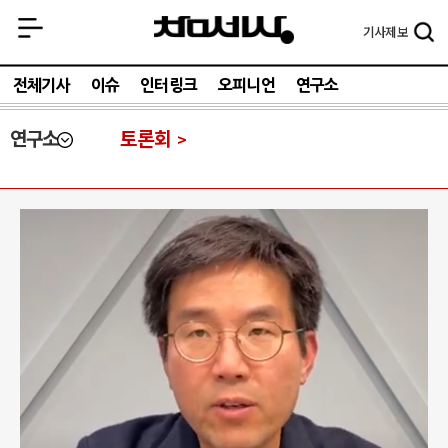
기사
제보
전체기사
이슈
인터링크
오피니언
연구소
연구소
토론회