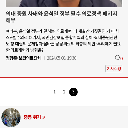
의대 증원 사태와 윤석열 정부 필수 의료정책 패키지
해부
여러분, 윤석열 정부가 말하는 ‘의료개혁‘ 다 새빨간 거짓말인 거 아시
죠?-필수의료 패키지, 국민건강보험 종합계획의 실체 -의대증원관련
노.정 대립의 문제점과 올바른 공공의료의 확충의 제안 -우리에게 필요
한 의료개혁과 방향은?
정형준(보건의료단체
2024.05.08. 19:30
0
기사수정
1
2
3
중동 위기