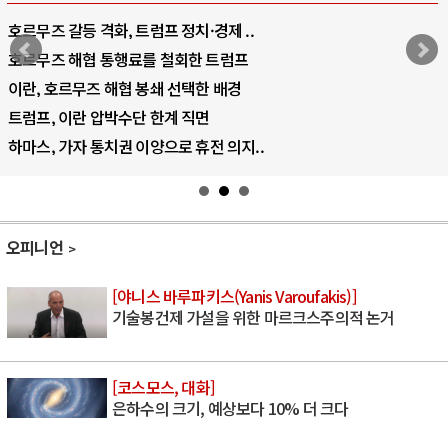
호르무즈 갈등 격화, 트럼프 정치·경제 ..
호르무즈 해협 통행료를 철회한 트럼프
이란, 호르무즈 해협 봉쇄 선택한 배경
트럼프, 이란 압박수단 한계 직면
하마스, 가자 통치권 이양으로 휴전 의지..
오피니언
[야니스 바루파키스(Yanis Varoufakis)]
기술봉건제 가설을 위한 마르크스주의적 논거
[코스모스, 대화]
은하수의 크기, 예상보다 10% 더 크다