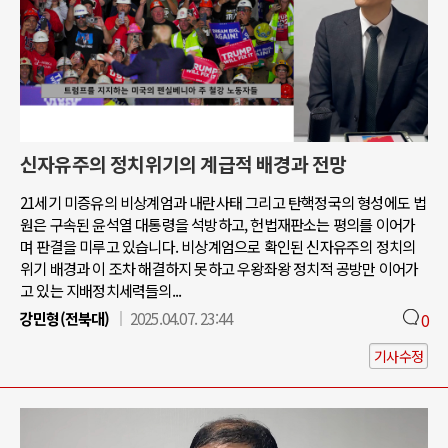
신자유주의 정치위기의 계급적 배경과 전망
21세기 미증유의 비상계엄과 내란사태 그리고 탄핵정국의 형성에도 법
원은 구속된 윤석열 대통령을 석방하고, 헌법재판소는 평의를 이어가
며 판결을 미루고 있습니다. 비상계엄으로 확인된 신자유주의 정치의
위기 배경과 이 조차 해결하지 못하고 우왕좌왕 정치적 공방만 이어가
고 있는 지배정치세력들의...
강민형(전북대)
2025.04.07. 23:44
0
기사수정