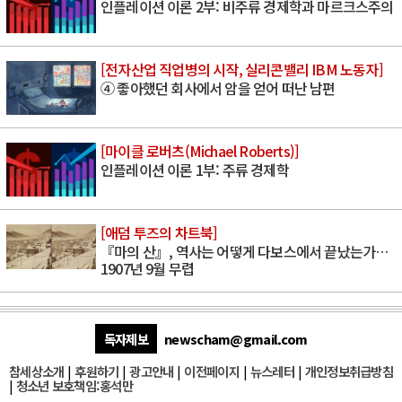
인플레이션 이론 2부: 비주류 경제학과 마르크스주의
[전자산업 직업병의 시작, 실리콘밸리 IBM 노동자]
④ 좋아했던 회사에서 암을 얻어 떠난 남편
[마이클 로버츠(Michael Roberts)]
인플레이션 이론 1부: 주류 경제학
[애덤 투즈의 차트북]
『마의 산』, 역사는 어떻게 다보스에서 끝났는가…
1907년 9월 무렵
독자제보
newscham@gmail.com
참세상소개
|
후원하기
|
광고안내
|
이전페이지
|
뉴스레터
|
개인정보취급방침
|
청소년 보호책임:홍석만