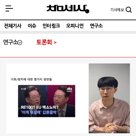
기사
제보
전체기사
이슈
인터링크
오피니언
연구소
연구소
토론회