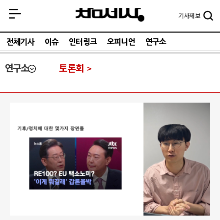
기사
제보
전체기사
이슈
인터링크
오피니언
연구소
연구소
토론회