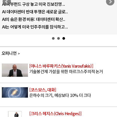
AI 국부펀드 구상 놓고 미국 진보진영 ..
AI 데이터센터 반대 투쟁은 새로운 글로..
AI의 숨은 환경 비용: 데이터센터 확산..
AI는 어떻게 미국 민주주의를 잠식하고 ..
오피니언
[야니스 바루파키스(Yanis Varoufakis)]
기술봉건제 가설을 위한 마르크스주의적 논거
[코스모스, 대화]
은하수의 크기, 예상보다 10% 더 크다
[크리스 헤지스(Chris Hedges)]