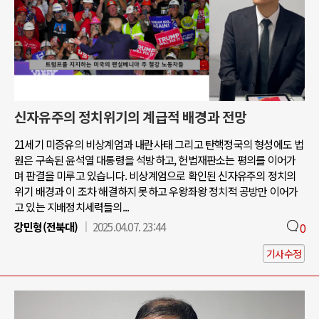
신자유주의 정치위기의 계급적 배경과 전망
21세기 미증유의 비상계엄과 내란사태 그리고 탄핵정국의 형성에도 법
원은 구속된 윤석열 대통령을 석방하고, 헌법재판소는 평의를 이어가
며 판결을 미루고 있습니다. 비상계엄으로 확인된 신자유주의 정치의
위기 배경과 이 조차 해결하지 못하고 우왕좌왕 정치적 공방만 이어가
고 있는 지배정치세력들의...
강민형(전북대)
2025.04.07. 23:44
0
기사수정