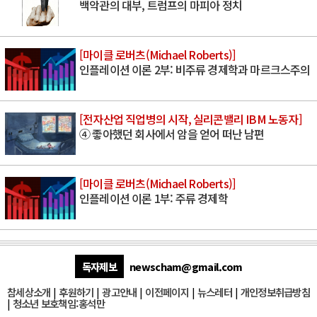
백악관의 대부, 트럼프의 마피아 정치
[마이클 로버츠(Michael Roberts)]
인플레이션 이론 2부: 비주류 경제학과 마르크스주의
[전자산업 직업병의 시작, 실리콘밸리 IBM 노동자]
④ 좋아했던 회사에서 암을 얻어 떠난 남편
[마이클 로버츠(Michael Roberts)]
인플레이션 이론 1부: 주류 경제학
독자제보
newscham@gmail.com
참세상소개
|
후원하기
|
광고안내
|
이전페이지
|
뉴스레터
|
개인정보취급방침
|
청소년 보호책임:홍석만