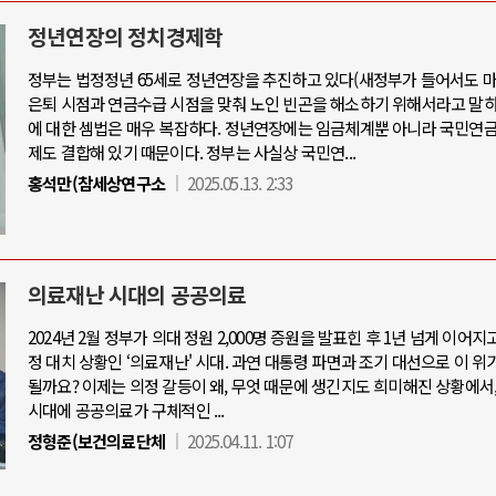
정년연장의 정치경제학
정부는 법정정년 65세로 정년연장을 추진하고 있다(새정부가 들어서도 마
아-우크라이나 전쟁
중동 위기
은퇴 시점과 연금수급 시점을 맞춰 노인 빈곤을 해소하기 위해서라고 말하
에 대한 셈법은 매우 복잡하다. 정년연장에는 임금체계뿐 아니라 국민연금
제도 결합해 있기 때문이다. 정부는 사실상 국민연...
우크라이나, 대리전의 역..
호르무즈 갈등 격화, 트럼프 정치·경제 
홍석만(참세상연구소
2025.05.13. 2:33
드론 협력 직후, 러시아..
호르무즈 해협 통행료를 철회한 트
지원 2027년까지 공..
이란, 호르무즈 해협 봉쇄 선택한 배
크, 에스토니아, 네덜란..
트럼프, 이란 압박수단 한계 직면
의료재난 시대의 공공의료
모 공습 주고받아…민간 ..
하마스, 가자 통치권 이양으로 휴전 의
2024년 2월 정부가 의대 정원 2,000명 증원을 발표힌 후 1년 넘게 이어지
정 대치 상황인 ‘의료재난' 시대. 과연 대통령 파면과 조기 대선으로 이 위
될까요? 이제는 의정 갈등이 왜, 무엇 때문에 생긴지도 희미해진 상황에서
시대에 공공의료가 구체적인 ...
정형준(보건의료단체
2025.04.11. 1:07