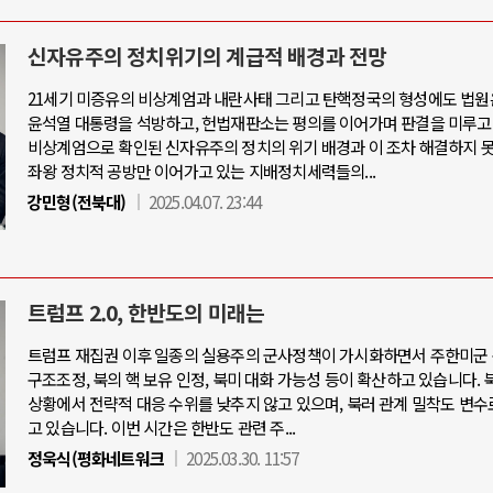
신자유주의 정치위기의 계급적 배경과 전망
21세기 미증유의 비상계엄과 내란사태 그리고 탄핵정국의 형성에도 법원
윤석열 대통령을 석방하고, 헌법재판소는 평의를 이어가며 판결을 미루고
비상계엄으로 확인된 신자유주의 정치의 위기 배경과 이 조차 해결하지 
좌왕 정치적 공방만 이어가고 있는 지배정치세력들의...
강민형(전북대)
2025.04.07. 23:44
트럼프 2.0, 한반도의 미래는
트럼프 재집권 이후 일종의 실용주의 군사정책이 가시화하면서 주한미군 
구조조정, 북의 핵 보유 인정, 북미 대화 가능성 등이 확산하고 있습니다. 
상황에서 전략적 대응 수위를 낮추지 않고 있으며, 북러 관계 밀착도 변수
고 있습니다. 이번 시간은 한반도 관련 주...
정욱식(평화네트워크
2025.03.30. 11:57