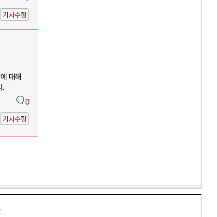
기사수정
망에 대해
.
0
기사수정
만