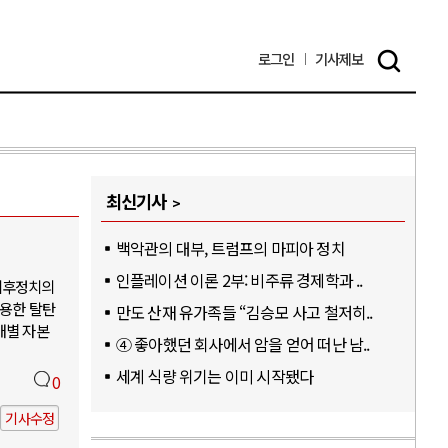
로그인
기사
제보
최신기사
백악관의 대부, 트럼프의 마피아 정치
인플레이션 이론 2부: 비주류 경제학과 ..
기후정치의
활용한 탈탄
만도 산재 유가족들 “김승모 사고 철저히..
개별 자본
④ 좋아했던 회사에서 암을 얻어 떠난 남..
세계 식량 위기는 이미 시작됐다
0
기사수정