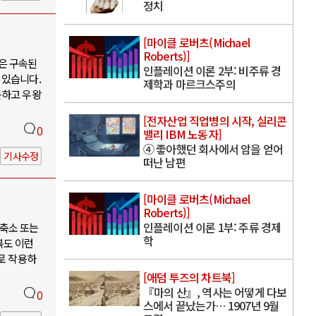
정치
[마이클 로버츠(Michael
Roberts)]
은 구속된
인플레이션 이론 2부: 비주류 경
 있습니다.
제학과 마르크스주의
못하고 우왕
[전자산업 직업병의 시작, 실리콘
0
밸리 IBM 노동자]
④ 좋아했던 회사에서 암을 얻어
기사수정
떠난 남편
[마이클 로버츠(Michael
Roberts)]
인플레이션 이론 1부: 주류 경제
축소 또는
학
북도 이런
로 작용하
[애덤 투즈의 차트북]
『마의 산』, 역사는 어떻게 다보
0
스에서 끝났는가… 1907년 9월