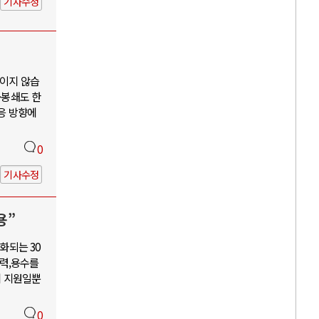
기사수정
보이지 않습
·봉쇄도 한
대응 방향에
0
기사수정
용”
화되는 30
력,용수를
혜 지원일뿐
0