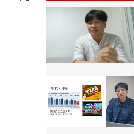
AI와 인간
러시
중국 AI, 저가 공세로 글로벌 토큰 시..
전쟁의 추상화: 
AI 국부펀드 구상 놓고 미국 진보진영 ..
EU·우크라이나 
AI 데이터센터 반대 투쟁은 새로운 글로..
나토, 우크라 군사
AI의 숨은 환경 비용: 데이터센터 확산..
우크라이나, 덴마
AI는 어떻게 미국 민주주의를 잠식하고 ..
러·우크라, 대규