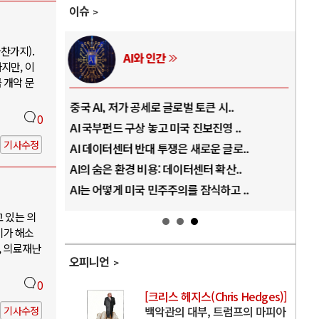
이슈
찬가지).
AI와 인간
지만, 이
 개악 문
..
중국 AI, 저가 공세로 글로벌 토큰 시..
전쟁
0
럼프
AI 국부펀드 구상 놓고 미국 진보진영 ..
EU
기사수정
경
AI 데이터센터 반대 투쟁은 새로운 글로..
나토
AI의 숨은 환경 비용: 데이터센터 확산..
우크
지..
AI는 어떻게 미국 민주주의를 잠식하고 ..
러·
고 있는 의
기가 해소
, 의료재난
오피니언
0
[크리스 헤지스(Chris Hedges)]
백악관의 대부, 트럼프의 마피아
기사수정