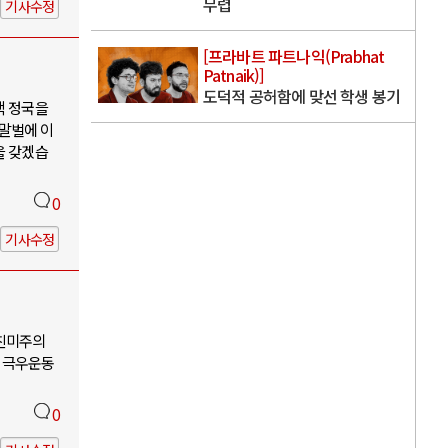
무렵
기사수정
[프라바트 파트나익(Prabhat
Patnaik)]
도덕적 공허함에 맞선 학생 봉기
핵 정국을
 말벌에 이
을 갖겠습
0
기사수정
-친미주의
 극우운동
0