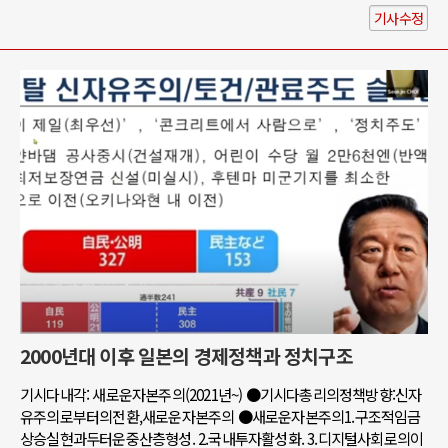
기사수정
2000년대 이후 일본의 경제정책과 정치구조
기시다내각: 새로운자본주의(2021년~) ●기시다총리의정책방향:신자
유주의로부터의전환,새로운자본주의 ●새로운자본주의1.구조적임금
상승실현과두터운중산층형성. 2.국내투자활성화. 3.디지털사회로의이