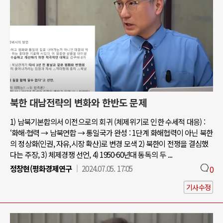
북한 대남전략의 변화와 한반도 문제
1) 남북기본합의서 이전으로의 회귀 (체제위기로 인한 수세적 대응) :
‘화해·협력 → 남북연합 → 통일국가 완성 : 1단계 화해협력이 아닌 북한
의 정상화(인권, 자유,시장 확산)로 변경 모색 2) 북한이 전쟁을 결심했
다는 주장, 3) 체제경쟁 선언, 4) 1950-60년대 동독의 두 ...
정창현(평화경제연구
2024.07.05. 17:05
0
기사수정