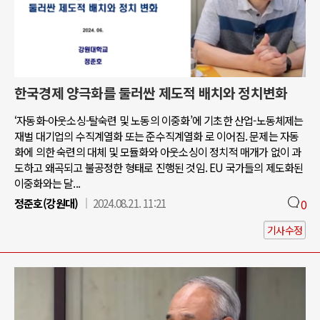
한국경제 양극화를 둘러싼 제도적 배치와 정치변화
‘자동화-아웃소싱-탈숙련 및 노동의 이중화’에 기초한 산업-노동체제는
재벌 대기업의 수직계열화 또는 준수직계열화 로 이어짐. 문제는 자동
화에 의한 숙련의 대체 및 모듈화와 아웃소싱이 정치적 매개가 없이 과
도하고 왜곡되고 불공정한 형태로 진행된 것임. EU 국가들의 제도화된
이중화와는 달...
정준호(강원대)
2024.08.21. 11:21
0
기사수정