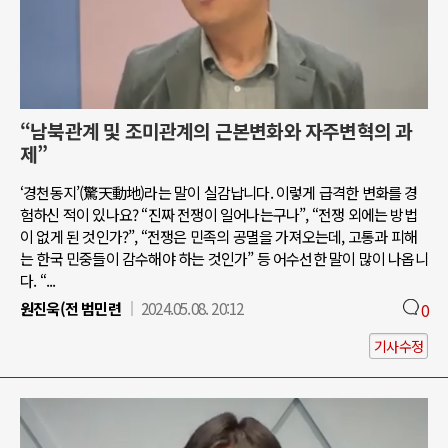
“남북관계 및 조미관계의 근본변화와 자주변혁의 과
제”
‘경천동지’(驚天動地)라는 말이 실감납니다. 이렇게 급격한 변화를 경
험하신 적이 있나요? “진짜 전쟁이 일어나는구나”, “전쟁 외에는 방법
이 없게 된 것인가?”, “전쟁은 민족의 공멸을 가져오는데, 고통과 피해
는 한국 민중들이 감수해야 하는 것인가” 등 어수선한 말이 많이 나옵니
다. “...
원진욱(전 범민련
2024.05.08. 20:12
0
기사수정