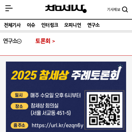
기사
제보
전체기사
이슈
인터링크
오피니언
연구소
연구소
토론회