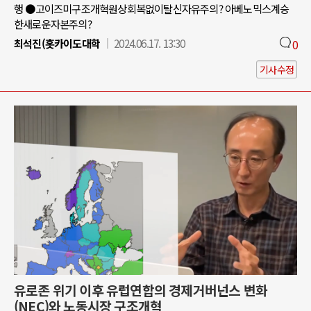
행 ●고이즈미구조개혁원상회복없이탈신자유주의? 아베노믹스계승
한새로운자본주의?
최석진(홋카이도대학
2024.06.17. 13:30
0
기사수정
유로존 위기 이후 유럽연합의 경제거버넌스 변화
(NEC)와 노동시장 구조개혁