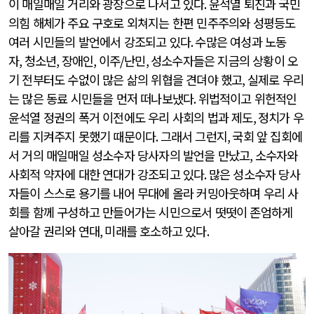
이 매일매일 거리와 광장으로 나서고 있다
.
윤석열 퇴진과 국민
의힘 해체가 주요 구호로 외쳐지는 한편 민주주의와 성평등도
여러 시민들의 발언에서 강조되고 있다
.
수많은 여성과 노동
자
,
청소년
,
장애인
,
이주
/
난민
,
성소수자들은 지금의 상황이 오
기 전부터도 수없이 많은 삶의 위협을 견뎌야 했고
,
실제로 우리
는 많은 동료 시민들을 먼저 떠나보냈다
.
위법적이고 위헌적인
윤석열 정권의 폭거 이전에도 우리 사회의 법과 제도
,
정치가 우
리를 지켜주지 못했기 때문이다
.
그래서 그런지
,
국회 앞 집회에
서 거의 매일매일 성소수자 당사자의 발언을 만났고
,
소수자와
사회적 약자에 대한 연대가 강조되고 있다
.
많은 성소수자 당사
자들이 스스로 용기를 내어 무대에 올라 커밍아웃하며 우리 사
회를 함께 구성하고 만들어가는 시민으로서 떳떳이 존엄하게
살아갈 권리와 연대
,
미래를 호소하고 있다
.