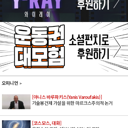
오피니언
[야니스 바루파키스(Yanis Varoufakis)]
기술봉건제 가설을 위한 마르크스주의적 논거
[코스모스, 대화]