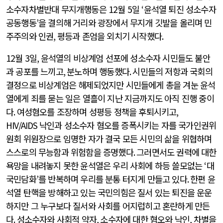
소수자차별반대 무지개행동은
12
월
5
일
‘
윤석열 퇴진 성소수자
공동행동
’
을 결의해 거리와 광장에서 무지개 깃발을 올리며 민
주주의와 인권
,
평등과 존엄을 외치기 시작했다
.
12
월
3
일
,
윤석열의 비상계엄 선포에 성소수자 시민들도 불안
과 공포를 느끼고
,
분노하며 행동했다
.
시민들의 저항과 국회의
결정으로 비상계엄은 해제되었지만 시민들에게 총을 겨눈 윤석
열에게 죄를 묻는 일은 열흘이 지난 지금까지도 아직 진행 중이
다
.
여성혐오를 조장하며 성평등 정책을 후퇴시키고
,
HIV/AIDS
낙인과 성소수자 혐오를 증폭시키는 자를 국가인권위
원회 위원장으로 임명한 자가 결국 모든 시민의 삶을 위협하며
스스로의 무능함과 위험함을 증명했다
.
그러면서도 권력에 대한
욕망을 내려놓지 못한 윤석열은 우리 사회에 하등 쓸모없는
‘
대
국민담화
’
를 반복하며 우리를 분통 터지게 만들고 있다
.
한편 윤
석열 탄핵을 방해하고 있는 국민의힘은 질서 있는 퇴진을 운운
하지만 그 누구보다 질서와 사회를 어지럽히고 혼란하게 만든
다
.
성소수자와 사회적 약자
,
소수자에 대한 혐오와 낙인
,
차별을