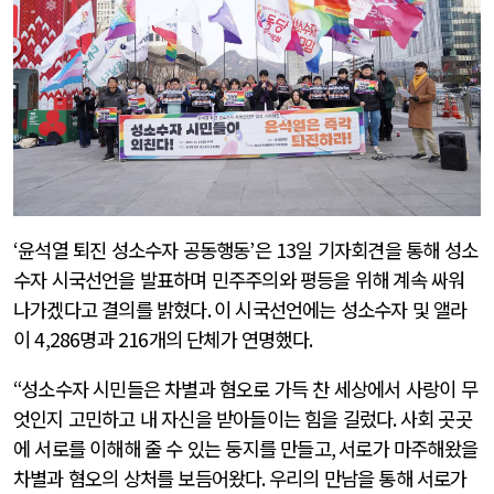
‘
윤석열 퇴진 성소수자 공동행동
’
은
13
일 기자회견을 통해 성소
수자 시국선언을 발표하며 민주주의와 평등을 위해 계속 싸워
나가겠다고 결의를 밝혔다
.
이 시국선언에는 성소수자 및 앨라
이
4,286
명과
216
개의 단체가 연명했다
.
“
성소수자 시민들은 차별과 혐오로 가득 찬 세상에서 사랑이 무
엇인지 고민하고 내 자신을 받아들이는 힘을 길렀다
.
사회 곳곳
에 서로를 이해해 줄 수 있는 둥지를 만들고
,
서로가 마주해왔을
차별과 혐오의 상처를 보듬어왔다
.
우리의 만남을 통해 서로가