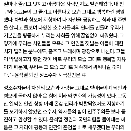
얼마나 즐겁고 멋지고 아름다운 사람인지도 발견해왔다
.
내 친
구와 동료들이 그 즐겁고 아름다운 모습 그대로 행복하길 염원
했다
.
차별과 혐오에 저항하며 나 자신을 긍정하는 힘과 내 주변
을 살피고 돌보며 다양한 소수자들과의 연대를 만들며 우리가
기본권을 평등하게 누리는 사회를 위해 끊임없이 싸워왔다
.
그
렇기에 우리는 시민들을 모욕하고 인권을 짓밟는 이들에 대한
치가 떨리는 분노에도
,
춤추고 노래하며 광장으로 나선다
.
그들
이 박탈하고자 했던 것이 바로 우리의 모습 그대로 행복할 자유
이기 때문에
,
우리는 그 모습 그대로 계속해서 싸워나갈 것이
다
.”
-
윤석열 퇴진 성소수자 시국선언문 中
성소수자들이 자신의 모습과 사랑을 그대로 받아들이며 낙인과
혐오에 굴하지 않아 온 힘에 미래와 변화의 가능성이 있다
.
그동
안 열악한 인권 상황 아래 온갖 권리가 박탈되었어도 저항하기
를 포기하지 않았던 소수자
,
약자들의 힘이 민주주의를 보다 증
진하고 완성할 수 있다
.
윤석열 정권과 국민의힘을 몰아내는 싸
움은 그 자리에 평등과 인간의 존엄을 바로 세우겠다는 우리의