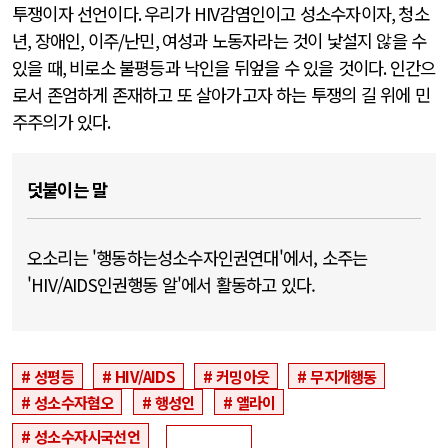
투쟁이자 선언이다
.
우리가
HIV
감염인이고 성소수자이자
,
청소
년
,
장애인
,
이주
/
난민
,
여성과 노동자라는 것이 낯설지 않을 수
있을 때
,
비로소 불평등과 낙인을 뒤엎을 수 있을 것이다
.
인간으
로서 존엄하게 존재하고 또 살아가고자 하는 투쟁의 길 위에 민
주주의가 있다
.
덧붙이는 말
오소리는 '행동하는성소수자인권연대'에서, 소주는
'HIV/AIDS인권행동 알'에서 활동하고 있다.
성평등
HIV/AIDS
커밍아웃
무지개행동
성소수자혐오
행성인
앨라이
성소수자시국선언