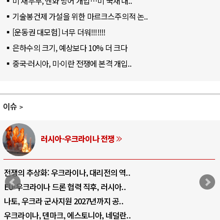
미 재무부, 엔화 방어 개입…미 국채 대..
기술봉건제 가설을 위한 마르크스주의적 논..
[운동권 대모험] 너무 더워!!!!!!!
은하수의 크기, 예상보다 10% 더 크다
중국·러시아, 미·이란 전쟁에 본격 개입..
이슈
시아-우크라이나 전쟁
중
 우크라이나, 대리전의 역..
호르무즈 갈등 
 드론 협력 직후, 러시아..
호르무즈 해협
군사지원 2027년까지 공..
이란, 호르무즈
마크, 에스토니아, 네덜란..
트럼프, 이란 