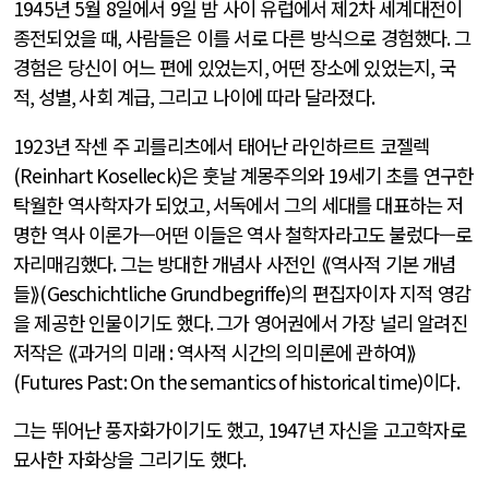
1945
년
5
월
8
일에서
9
일 밤 사이 유럽에서 제
2
차 세계대전이
종전되었을 때
,
사람들은 이를 서로 다른 방식으로 경험했다
.
그
경험은 당신이 어느 편에 있었는지
,
어떤 장소에 있었는지
,
국
적
,
성별
,
사회 계급
,
그리고 나이에 따라 달라졌다
.
1923
년 작센 주 괴를리츠에서 태어난 라인하르트 코젤렉
(Reinhart Koselleck)
은 훗날 계몽주의와
19
세기 초를 연구한
탁월한 역사학자가 되었고
,
서독에서 그의 세대를 대표하는 저
명한 역사 이론가—어떤 이들은 역사 철학자라고도 불렀다—로
자리매김했다
.
그는 방대한 개념사 사전인 ⟪역사적 기본 개념
들⟫
(Geschichtliche Grundbegriffe)
의 편집자이자 지적 영감
을 제공한 인물이기도 했다
.
그가 영어권에서 가장 널리 알려진
저작은 ⟪과거의 미래
:
역사적 시간의 의미론에 관하여⟫
(Futures Past: On the semantics of historical time)
이다
.
그는 뛰어난 풍자화가이기도 했고
, 1947
년 자신을 고고학자로
묘사한 자화상을 그리기도 했다
.