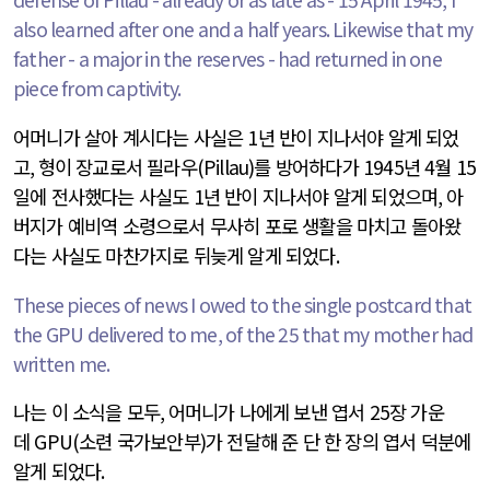
also learned after one and a half years. Likewise that my
father - a major in the reserves - had returned in one
piece from captivity.
어머니가 살아 계시다는 사실은
1
년 반이 지나서야 알게 되었
고
,
형이 장교로서 필라우
(Pillau)
를 방어하다가
1945
년
4
월
15
일에 전사했다는 사실도
1
년 반이 지나서야 알게 되었으며
,
아
버지가 예비역 소령으로서 무사히 포로 생활을 마치고 돌아왔
다는 사실도 마찬가지로 뒤늦게 알게 되었다
.
These pieces of news I owed to the single postcard that
the GPU delivered to me, of the 25 that my mother had
written me.
나는 이 소식을 모두
,
어머니가 나에게 보낸 엽서
25
장 가운
데
GPU(
소련 국가보안부
)
가 전달해 준 단 한 장의 엽서 덕분에
알게 되었다
.