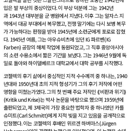
입은 발 부상의 중상이었다
.
이 부상 덕분에 그는
1942
년
과
1943
년 대부분을 군 병원에서 지냈다
.
이후 그는 알자스 지
역에서 대공 부대에서 복무했고
,
전쟁 말기에는 다시 보병 복무
가 가능하다는 판정을 받아
1945
년에 소련군에게 포로로 잡혔
다
. 1945
년 여름
,
그는 아우슈비츠에 있던
IG
파르벤
(IG
Farben)
공장의 해체 작업에 동원되었고
,
그 직후 중앙아시아
의 소련 수용소에서 짧은 기간을 보냈다
.
그는
1946
년
9
월에 독
일로 돌아와 하이델베르크 대학교에서 대학 공부를 시작했다
.
코젤렉의 후기 삶에서 중심적인 지적 수수께끼 중 하나는
, 1940
년대와
1950
년대 초의 지적 형성기가 그의 후기 저작에 어떤
영향을 미쳤는가였다
.
그의 첫 번째 주요 저작인 ⟪비판과 위기⟫
(Kritik und Krise)
는 박사 논문을 바탕으로 했으며
1959
년에
출판되었고
,
제
3
제국의 가장 중요한 법학자 중 하나였던 카를
슈미트
(Carl Schmitt)
에게 지적 빚을 지고 있음을 공개적으로
인정했다
.
이는 코젤렉의 후배인 위르겐 하버마스
(Jürgen