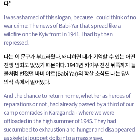
다
.”
I was ashamed of this slogan, because I could think of no
war crime: The news of Babi-Yar that spread like a
wildfire on the Kyiv front in 1941, I had by then
repressed.
나는 이 문구가 부끄러웠다
.
왜냐하면 내가 기억할 수 있는 어떤
전쟁 범죄도 없었기 때문이다
. 1941
년 키이우 전선 뒤쪽까지 들
불처럼 번졌던 바비 야르
(Babi Yar)
의 학살 소식도 나는 당시
의식 속에서 밀어냈다
.
And the chance to return home, whether as heroes of
reparations or not, had already passed by a third of our
camp comrades in Karaganda - where we were
offloaded in the high summer of 1945. They had
succumbed to exhaustion and hunger and disappeared
as skeletal puppet dolls into a mass grave.