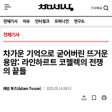
기사
제보
전체기사
이슈
인터링크
오피니언
연구소
전체기사
차가운 기억으로 굳어버린 뜨거운
용암: 라인하르트 코젤렉의 전쟁
의 끝들
애덤 투즈(Adam Tooze)
2025.05.14 06:53