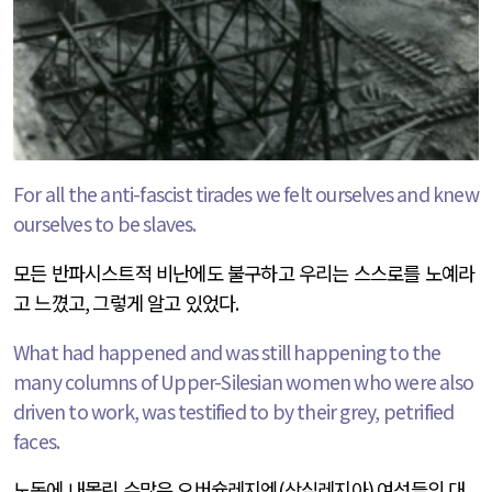
For all the anti-fascist tirades we felt ourselves and knew
ourselves to be slaves.
모든 반파시스트적 비난에도 불구하고 우리는 스스로를 노예라
고 느꼈고
,
그렇게 알고 있었다
.
What had happened and was still happening to the
many columns of Upper-Silesian women who were also
driven to work, was testified to by their grey, petrified
faces.
노동에 내몰린 수많은 오버슐레지엔
(
상실레지아
)
여성들의 대