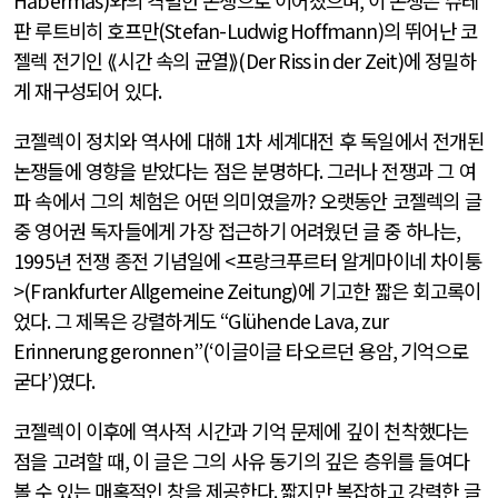
Habermas)
와의 격렬한 논쟁으로 이어졌으며
,
이 논쟁은 슈테
판 루트비히 호프만
(Stefan-Ludwig Hoffmann)
의 뛰어난 코
젤렉 전기인 ⟪시간 속의 균열⟫
(Der Riss in der Zeit)
에 정밀하
게 재구성되어 있다
.
코젤렉이 정치와 역사에 대해
1
차 세계대전 후 독일에서 전개된
논쟁들에 영향을 받았다는 점은 분명하다
.
그러나 전쟁과 그 여
파 속에서 그의 체험은 어떤 의미였을까
?
오랫동안 코젤렉의 글
중 영어권 독자들에게 가장 접근하기 어려웠던 글 중 하나는
,
1995
년 전쟁 종전 기념일에
<
프랑크푸르터 알게마이네 차이퉁
>(Frankfurter Allgemeine Zeitung)
에 기고한 짧은 회고록이
었다
.
그 제목은 강렬하게도
“Glühende Lava, zur
Erinnerung geronnen”(‘
이글이글 타오르던 용암
,
기억으로
굳다
’)
였다
.
코젤렉이 이후에 역사적 시간과 기억 문제에 깊이 천착했다는
점을 고려할 때
,
이 글은 그의 사유 동기의 깊은 층위를 들여다
볼 수 있는 매혹적인 창을 제공한다
.
짧지만 복잡하고 강력한 글