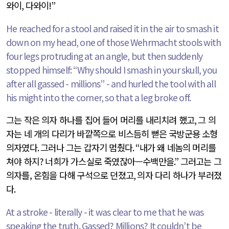
와이
,
다와이
!”
He reached for a stool and raised it in the air to smash it
down on my head, one of those Wehrmacht stools with
four legs protruding at an angle, but then suddenly
stopped himself: “Why should I smash in your skull, you
after all gassed - millions” - and hurled the tool with all
his might into the corner, so that a leg broke off.
그는 작은 의자 하나를 집어 들어 머리를 내리치려 했고
,
그 의
자는 네 개의 다리가 바깥쪽으로 비스듬히 뻗은 국방군용 소형
의자였다
.
그러나 그는 갑자기 멈췄다
. “
내가 왜 네놈의 머리를
쳐야 하지
?
너희가 가스실로 죽였잖아—수백만을
.”
그러고는 그
의자를, 온힘을 다해 구석으로 던졌고
,
의자 다리 하나가 부러졌
다
.
At a stroke - literally - it was clear to me that he was
speaking the truth. Gassed? Millions? It couldn’t be