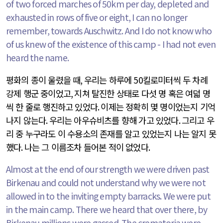
of two forced marches of 50km per day, depleted and
exhausted in rows of five or eight, I can no longer
remember, towards Auschwitz. And I do not know who
of us knew of the existence of this camp - I had not even
heard the name.
평화의 종이 울렸을 때
,
우리는 하루에
50
킬로미터씩 두 차례
강제 행군 중이었고
,
지쳐 탈진한 상태로 다섯 명 혹은 여덟 명
씩 한 줄로 행진하고 있었다
.
이제는 정확히 몇 명이었는지 기억
나지 않는다
.
우리는 아우슈비츠를 향해 가고 있었다
.
그리고 우
리 중 누구라도 이 수용소의 존재를 알고 있었는지 나는 알지 못
했다
.
나는 그 이름조차 들어본 적이 없었다
.
Almost at the end of our strength we were driven past
Birkenau and could not understand why we were not
allowed in to the inviting empty barracks. We were put
in the main camp. There we heard that over there, by
Birkenau millions were gassed. The crematoria were