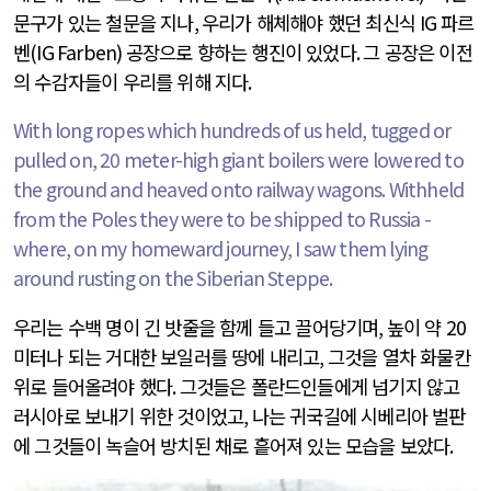
문구가 있는 철문을 지나
,
우리가 해체해야 했던 최신식
IG
파르
벤
(IG Farben)
공장으로 향하는 행진이 있었다
.
그 공장은 이전
의 수감자들이 우리를 위해 지다
.
With long ropes which hundreds of us held, tugged or
pulled on, 20 meter-high giant boilers were lowered to
the ground and heaved onto railway wagons. Withheld
from the Poles they were to be shipped to Russia -
where, on my homeward journey, I saw them lying
around rusting on the Siberian Steppe.
우리는 수백 명이 긴 밧줄을 함께 들고 끌어당기며
,
높이 약
20
미터나 되는 거대한 보일러를 땅에 내리고
,
그것을 열차 화물칸
위로 들어올려야 했다
.
그것들은 폴란드인들에게 넘기지 않고
러시아로 보내기 위한 것이었고
,
나는 귀국길에 시베리아 벌판
에 그것들이 녹슬어 방치된 채로 흩어져 있는 모습을 보았다
.