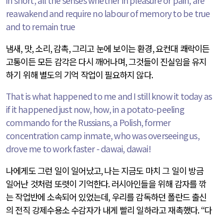
in short, all the senses whether in pleasure or pain, are
reawakend and require no labour of memory to be true
and to remain true
냄새
,
맛
,
소리
,
감촉
,
그리고 눈에 보이는 환경
,
요컨대 쾌락이든
고통이든 모든 감각은 다시 깨어나며
,
그것들이 진실임을 유지
하기 위해 별도의 기억 작업이 필요하지 않다
.
That is what happened to me and I still know it today as
if it happened just now, how, in a potato-peeling
commando for the Russians, a Polish, former
concentration camp inmate, who was overseeing us,
drove me to work faster - dawai, dawai!
나에게도 그런 일이 일어났고
,
나는 지금도 마치 그 일이 방금
일어난 것처럼 또렷이 기억한다
.
러시아인들을 위해 감자를 깎
는 작업반에 소속되어 있었는데
,
우리를 감독하던 폴란드 출신
의 전직 강제수용소 수감자가 내게 빨리 일하라고 재촉했다
. “
다