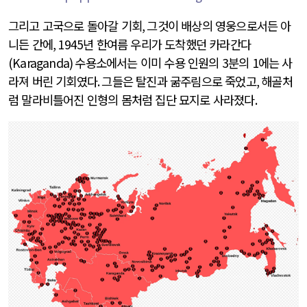
그리고 고국으로 돌아갈 기회
,
그것이 배상의 영웅으로서든 아
니든 간에
, 1945
년 한여름 우리가 도착했던 카라간다
(Karaganda)
수용소에서는 이미 수용 인원의
3
분의
1
에는 사
라져 버린 기회였다
.
그들은 탈진과 굶주림으로 죽었고
,
해골처
럼 말라비틀어진 인형의 몸처럼 집단 묘지로 사라졌다
.