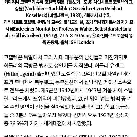
카타리나 코젤렉과 루페 코젤렉 엮음, ⟪본보기—모방: 라인하르트 코젤렉의 그
림들⟫(Vorbilder—Nachbilder: Gezeichnet von Reinhart
Koselleck)(비엘레펠트, 1983), 4쪽에서 재수록.
라인하르트 코젤렉, ⟪바일레 교수의 발라드의 끝, 초기 역사학자로서의 자기 묘
사⟫(Ende einer Moritat bei Professor Wahle, Selbstdarstellung
als Frühhistoriker), 1947년, 27.5 × 40.5cm, ⓒ 라인하르트 코젤렉 유
족 공동체. 출처
: GHI London
코젤렉은 독일에서 그의 세대 대부분의 남성들과 마찬가지로
히틀러의 국방군 병사로 성인기를 시작했다
.
히틀러 유겐트
(Hitlerjugend)
출신이었던 코젤렉은
1941
년
2
월 자원입대해
포병 부대에서 복무했고
,
동부전선에서 절망적인 제
6
군 소속으
로 전투를 치렀다
.
제
6
군은
1942
년에서
1943
년 겨울 사이 스탈
린그라드에서 포위되어 괴멸당했다
. 20
만 명이 넘는 병력 중 겨
우 수천 명만이 전쟁을 살아남았다
.
코젤렉의 고등학교 동급생
들 중
3
분의
2
는 돌아오지 못했다
.
전체적으로
1923
년 출생자
중
36.6%
가 제
2
차 세계대전에서 사망했다
.
코젤렉을 살린 것은 스탈린그라드로 향하던 도중인
1942
년에