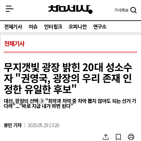
기사
제보
전체기사
이슈
인터링크
오피니언
연구소
전체기사
무지갯빛 광장 밝힌 20대 성소수
자 "권영국, 광장의 우리 존재 인
정한 유일한 후보"
대선, 광장의 선택 ③ "최악과 차악 중 차악 뽑지 않아도 되는 선거 기
다려"..."바로 지금 내가 하면 된다"
류민 기자
2025.05.29 13:20