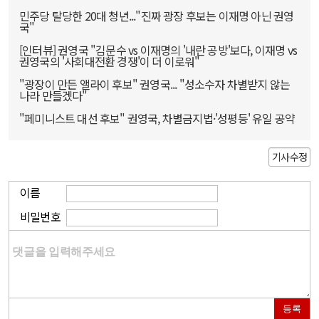
민주당 탈당한 20대 청년..."진짜 광장 후보는 이재명 아닌 권영
국"
[인터뷰] 권영국 "김문수 vs 이재명의 '내란 공방'보다, 이재명 vs
권영국의 '사회대전환 경쟁'이 더 이로워"
"광장이 만든 앨라이 후보" 권영국... "성소수자 차별받지 않는
나라 만들겠다"
"페미니스트 대선 후보" 권영국, 차별금지법·'성평등' 유일 공약
기사수정
이름
비밀번호
등록