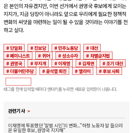
은 본인의 자유겠지만, 이번 선거에서 권영국 후보에게 모이는
지지가, 지금 당장이 아니라도 앞으로 우리에게 필요한 정책적
변화의 씨앗을 마련하는 일이 될 수 있을 것이라는 이야기를 전
하고 싶다.
단일화
진보당
민주노동당
대선
페미니스트
퀴어
성소수자
차별금지법
권영국
무지개
이재명
김재연
조기 대선
더불어민주당
윤석열 퇴진
앨라이
후보 사퇴
태그를 한개 입력할 때마다 엔터키를 누르면 새로운 입력창이 나옵니다.
관련기사
이재명에 투표했던 '말벌 시민'의 변화..."하청 노동자 말 들으러
온 유일한 후보, 권영국 지지해"