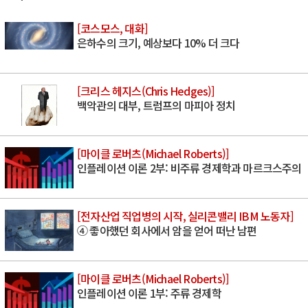
[코스모스, 대화]
은하수의 크기, 예상보다 10% 더 크다
[크리스 헤지스(Chris Hedges)]
백악관의 대부, 트럼프의 마피아 정치
[마이클 로버츠(Michael Roberts)]
인플레이션 이론 2부: 비주류 경제학과 마르크스주의
[전자산업 직업병의 시작, 실리콘밸리 IBM 노동자]
④ 좋아했던 회사에서 암을 얻어 떠난 남편
[마이클 로버츠(Michael Roberts)]
인플레이션 이론 1부: 주류 경제학