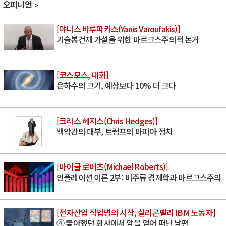
오피니언
[야니스 바루파키스(Yanis Varoufakis)]
기술봉건제 가설을 위한 마르크스주의적 논거
[코스모스, 대화]
은하수의 크기, 예상보다 10% 더 크다
[크리스 헤지스(Chris Hedges)]
백악관의 대부, 트럼프의 마피아 정치
[마이클 로버츠(Michael Roberts)]
인플레이션 이론 2부: 비주류 경제학과 마르크스주의
[전자산업 직업병의 시작, 실리콘밸리 IBM 노동자]
④ 좋아했던 회사에서 암을 얻어 떠난 남편