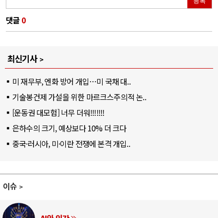
등록
댓글
0
최신기사
미 재무부, 엔화 방어 개입…미 국채 대..
기술봉건제 가설을 위한 마르크스주의적 논..
[운동권 대모험] 너무 더워!!!!!!!
은하수의 크기, 예상보다 10% 더 크다
중국·러시아, 미·이란 전쟁에 본격 개입..
이슈
러시아-우크라이나 전쟁