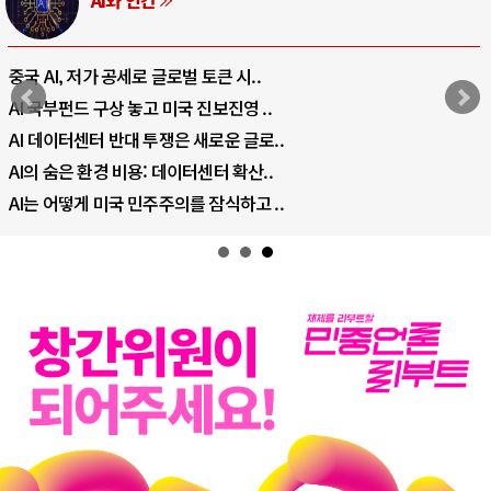
전쟁의 추상화: 우크라이나, 대리전의 역..
EU·우크라이나 드론 협력 직후, 러시아..
나토, 우크라 군사지원 2027년까지 공..
우크라이나, 덴마크, 에스토니아, 네덜란..
러·우크라, 대규모 공습 주고받아…민간 ..