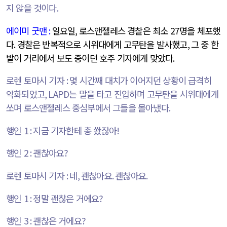
지 않을 것이다
.
에이미 굿맨
:
일요일
,
로스앤젤레스 경찰은 최소
27
명을 체포했
다
.
경찰은 반복적으로 시위대에게 고무탄을 발사했고
,
그 중 한
발이 거리에서 보도 중이던 호주 기자에게 맞았다
.
로렌 토마시 기자
:
몇 시간째 대치가 이어지던 상황이 급격히
악화되었고
, LAPD
는 말을 타고 진입하며 고무탄을 시위대에게
쏘며 로스앤젤레스 중심부에서 그들을 몰아냈다
.
행인
1 :
지금 기자한테 총 쐈잖아
!
행인
2 :
괜찮아요
?
로렌 토마시 기자
:
네
,
괜찮아요
.
괜찮아요
.
행인
1 :
정말 괜찮은 거에요
?
행인
3 :
괜찮은 거에요
?