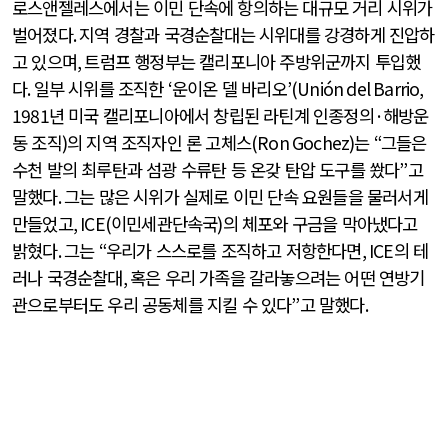
로스앤젤레스에서는 이민 단속에 항의하는 대규모 거리 시위가
벌어졌다
.
지역 경찰과 국경순찰대는 시위대를 강경하게 진압하
고 있으며
,
트럼프 행정부는 캘리포니아 주방위군까지 투입했
다
.
일부 시위를 조직한
‘
운이온 델 바리오
’(Unión del Barrio,
1981
년 미국 캘리포니아에서 창립된 라틴계 인종정의
·
해방운
동 조직
)
의 지역 조직자인 론 고체스
(Ron Gochez)
는
“
그들은
수천 발의 최루탄과 섬광 수류탄 등 온갖 탄압 도구를 쐈다
”
고
말했다
.
그는 많은 시위가 실제로 이민 단속 요원들을 물러서게
만들었고
, ICE(
이민세관단속국
)
의 체포와 구금을 막아냈다고
밝혔다
.
그는
“
우리가 스스로를 조직하고 저항한다면
, ICE
의 테
러나 국경순찰대
,
혹은 우리 가족을 갈라놓으려는 어떤 연방기
관으로부터도 우리 공동체를 지킬 수 있다
”
고 말했다
.