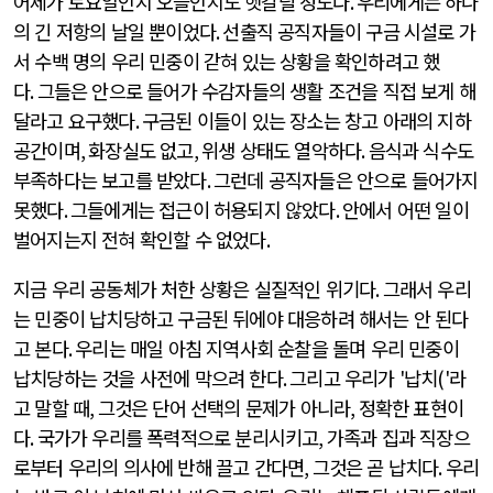
어제가 토요일인지 오늘인지도 헷갈릴 정도다
.
우리에게는 하나
의 긴 저항의 날일 뿐이었다
.
선출직 공직자들이 구금 시설로 가
서 수백 명의 우리 민중이 갇혀 있는 상황을 확인하려고 했
다
.
그들은 안으로 들어가 수감자들의 생활 조건을 직접 보게 해
달라고 요구했다
.
구금된 이들이 있는 장소는 창고 아래의 지하
공간이며
,
화장실도 없고
,
위생 상태도 열악하다
.
음식과 식수도
부족하다는 보고를 받았다
.
그런데 공직자들은 안으로 들어가지
못했다
.
그들에게는 접근이 허용되지 않았다
.
안에서 어떤 일이
벌어지는지 전혀 확인할 수 없었다
.
지금 우리 공동체가 처한 상황은 실질적인 위기다
.
그래서 우리
는 민중이 납치당하고 구금된 뒤에야 대응하려 해서는 안 된다
고 본다
.
우리는 매일 아침 지역사회 순찰을 돌며 우리 민중이
납치당하는 것을 사전에 막으려 한다
.
그리고 우리가
'
납치
('
라
고 말할 때
,
그것은 단어 선택의 문제가 아니라
,
정확한 표현이
다
.
국가가 우리를 폭력적으로 분리시키고
,
가족과 집과 직장으
로부터 우리의 의사에 반해 끌고 간다면
,
그것은 곧 납치다
.
우리