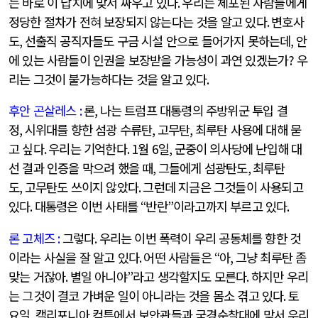
는 바로 이 납치에 맞서 싸우고 있다
.
우리는 체포된 사람들에게
정당한 절차가 전혀 보장되지 않는다는 것을 알고 있다
.
변호사
도
,
선출직 공직자들도 구금 시설 안으로 들어가지 못하는데
,
안
에 있는 사람들이 인권을 보장받을 가능성이 과연 있겠는가
?
우
리는 그것이 불가능하다는 것을 알고 있다
.
후안 곤살레스
:
론
,
나는 트럼프 대통령의 주방위군 투입 결
정
,
시위대를 향한 섬광 수류탄
,
고무탄
,
최루탄 사용에 대해 묻
고 싶다
.
우리는 기억한다
. 1
월
6
일
,
군중이 의사당에 난입해 대
선 결과 인증을 막으려 했을 때
,
그들에게 섬광탄도
,
최루탄
도
,
고무탄도 쓰이지 않았다
.
그런데 지금은 그것들이 사용되고
있다
.
대통령은 이번 사태를
“
반란
”
이라고까지 부르고 있다
.
론 고체즈
:
그렇다
.
우리는 이번 폭력이 우리 공동체를 향한 것
이라는 사실을 잘 알고 있다
.
어떤 사람들은
“
아
,
그냥 최루탄 좀
맞는 거잖아
.
별일 아니야
”
라고 생각할지도 모른다
.
하지만 우리
는 그것이 결코 가벼운 일이 아니라는 것을 몸소 겪고 있다
.
토
요일
,
캘리포니아 컴튼에서 보안관들과 국경순찰대에 맞서 우리