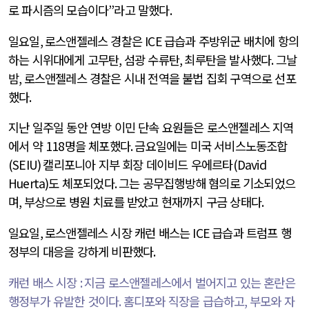
로 파시즘의 모습이다
”
라고 말했다
.
일요일
,
로스앤젤레스 경찰은
ICE
급습과 주방위군 배치에 항의
하는 시위대에게 고무탄
,
섬광 수류탄
,
최루탄을 발사했다
.
그날
밤
,
로스앤젤레스 경찰은 시내 전역을 불법 집회 구역으로 선포
했다
.
지난 일주일 동안 연방 이민 단속 요원들은 로스앤젤레스 지역
에서 약
118
명을 체포했다
.
금요일에는 미국 서비스노동조합
(SEIU)
캘리포니아 지부 회장 데이비드 우에르타
(David
Huerta)
도 체포되었다
.
그는 공무집행방해 혐의로 기소되었으
며
,
부상으로 병원 치료를 받았고 현재까지 구금 상태다
.
일요일
,
로스앤젤레스 시장 캐런 배스는
ICE
급습과 트럼프 행
정부의 대응을 강하게 비판했다
.
캐런 배스 시장
:
지금 로스앤젤레스에서 벌어지고 있는 혼란은
행정부가 유발한 것이다
.
홈디포와 직장을 급습하고
,
부모와 자