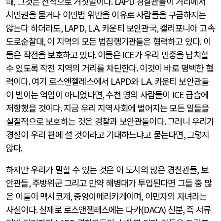
때
,
그것은 전적으로 거짓말이다
. LAPD
경찰관들이 거리에서
시민권을 묻거나 이민법 위반을 이유로 사람들을 구금하지는
않는다 하더라도
, LAPD, L.A.
카운티 보안관국
,
캘리포니아 고속
도로순찰대
,
이 지역의 모든 법집행기관들은 협력하고 있다
.
이
들은 작전을 보호하고 있다
.
이들은
ICE
가 우리 민중을 납치할
수 있도록 작전 지역의 거리를 차단한다
.
이것이 바로 명백한 협
력이다
.
여기 로스앤젤레스에서
LAPD
와
L.A.
카운티 보안관들
이 벌이는 억압이 아니었다면
,
수천 명의 사람들이
ICE
급습에
저항했을 것이다
.
지금 우리 지역사회에 벌어지는 모든 일들을
실질적으로 보호하는 것은 경찰과 보안관들이다
.
그러니 우리가
경찰이 우리 편에 설 것이라고 기대하느냐고 묻는다면
,
그렇지
않다
.
하지만 우리가 말할 수 있는 것은 이 도시의 많은 경찰관들
,
보
안관들
,
주방위군 그리고 만약 해병대가 투입된다면 그들 중 많
은 이들이 멕시코계
,
중앙아메리카계이며
,
이민자의 자녀라는
사실이다
.
실제로 로스앤젤레스에는 다카
(DACA)
신분
,
즉 서류