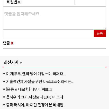
비밀번호
등록
댓글
0
최신기사
미 재무부, 엔화 방어 개입…미 국채 대..
기술봉건제 가설을 위한 마르크스주의적 논..
[운동권 대모험] 너무 더워!!!!!!!
은하수의 크기, 예상보다 10% 더 크다
중국·러시아, 미·이란 전쟁에 본격 개입..