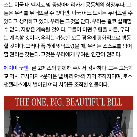
스는 미국 내 멕시코 및 중앙아메리카계 공동체의 심장부다
.
그
들은 우리를 무너뜨릴 수 있다면
,
미국 어느 도시든 무너뜨릴 수
있다고 생각하고 있다
.
우리는 그것을 안다
.
우리는 결코 실패할
수 없다
.
저항은 계속될 것이다
.
그들이 어떤 위협을 하든
,
우리
는 계속할 것이다
.
우리는 가능한 모든 경우에 평화적으로 행동
할 것이다
.
그러나 폭력에 맞닥뜨렸을 때
,
우리는 스스로를 방어
할 권리를 갖는다
.
그것은 우리에게 부여된 인간의 권리다
.
에이미 굿맨
:
론 고체즈와 함께해 주셔서 감사하다
.
그는 고등학
교 역사 교사이자
<
운이온 델 바리오
>
의 지역 조직자이며
,
로스
앤젤레스에서 벌어진 여러 시위를 조직한 인물이다
.