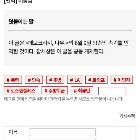
[
번역
]
이꽃맘
덧붙이는 말
이 글은 <데모크라시, 나우!>의 6월 9일 방송의 속기를 번
역한 것이다. 참세상은 이 글을 공동 게재한다.
폭력
단속
추방
LA
트럼프
이민자
로스앤젤레스
주방위군
최류탄
태그를 한개 입력할 때마다 엔터키를 누르면 새로운 입력창이 나옵니다.
기사수정
이름