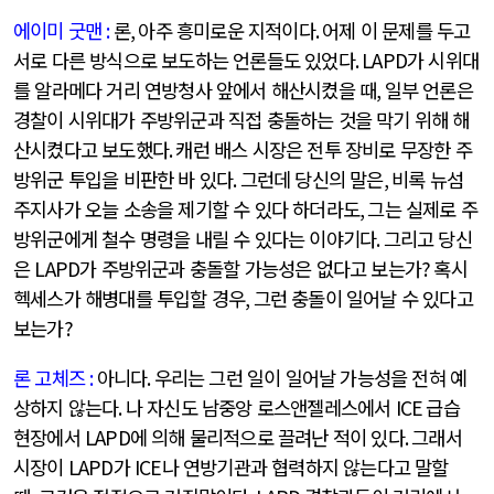
에이미 굿맨
:
론
,
아주 흥미로운 지적이다
.
어제 이 문제를 두고
서로 다른 방식으로 보도하는 언론들도 있었다
. LAPD
가 시위대
를 알라메다 거리 연방청사 앞에서 해산시켰을 때
,
일부 언론은
경찰이 시위대가 주방위군과 직접 충돌하는 것을 막기 위해 해
산시켰다고 보도했다
.
캐런 배스 시장은 전투 장비로 무장한 주
방위군 투입을 비판한 바 있다
.
그런데 당신의 말은
,
비록 뉴섬
주지사가 오늘 소송을 제기할 수 있다 하더라도
,
그는 실제로 주
방위군에게 철수 명령을 내릴 수 있다는 이야기다
.
그리고 당신
은
LAPD
가 주방위군과 충돌할 가능성은 없다고 보는가
?
혹시
헥세스가 해병대를 투입할 경우
,
그런 충돌이 일어날 수 있다고
보는가
?
론 고체즈
:
아니다
.
우리는 그런 일이 일어날 가능성을 전혀 예
상하지 않는다
.
나 자신도 남중앙 로스앤젤레스에서
ICE
급습
현장에서
LAPD
에 의해 물리적으로 끌려난 적이 있다
.
그래서
시장이
LAPD
가
ICE
나 연방기관과 협력하지 않는다고 말할