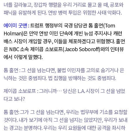
녀를 갈라놓고
,
장갑차 행렬을 우리 거리로 몰고 올 때
,
공포와
패닉을 유발하게 된다
.
연방 병력 투입은 위험한 사태 악화다
.
에이미 굿맨
:
트럼프 행정부의 국경 담당관 톰 홀먼
(Tom
Holman)
은 만약 연방 이민 단속에 개빈 뉴섬 주지사나 캐런
배스 시장이 개입할 경우
,
이들을 체포하겠다고 위협했다
.
홀먼
은
NBC
소속 제이콥 소보로프
(Jacob Soboroff)
와의 인터뷰
에서 이렇게 말했다
.
톰 홀먼
:
그 선을 넘는다면
,
불법 이민자를 고의로 숨기거나 은
닉하는 것은 중범죄다
.
법 집행을 방해하는 것도 중범죄다
.
제이콥 소보로프
:
그러니까… 당신은
L.A.
시장이 그 선을 넘었
다고 보나
?
톰 홀먼
:
그가 그 선을 넘는다면
,
우리는 법무부에 기소를 요청할
것이다
.
내가 보기에 아직 그 선을 넘지는 않았지만
,
우리가 보내
는 경고는 분명하다
.
우리는 우리 요원들에 대한 공격을 좌시하