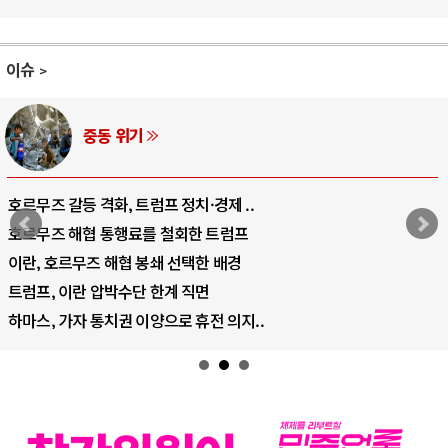
이슈
기
AI와 
트럼프 정치·경제 ..
중국 AI, 저가 공세
료를 철회한 트럼프
AI 국부펀드 구상 놓
 봉쇄 선택한 배경
AI 데이터센터 반대
단 한계 직면
AI의 숨은 환경 비용
 이양으로 휴전 의지..
AI는 어떻게 미국 