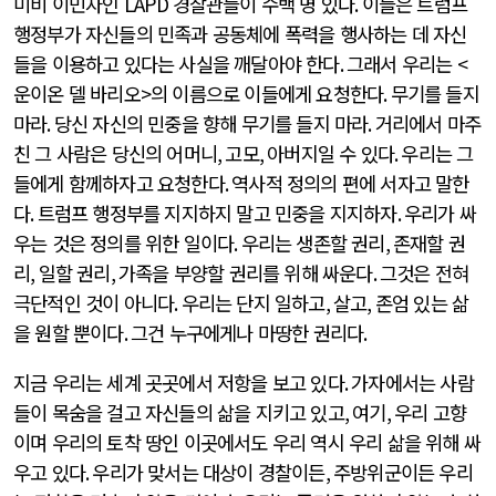
미비 이민자인
LAPD
경찰관들이 수백 명 있다
.
이들은 트럼프
행정부가 자신들의 민족과 공동체에 폭력을 행사하는 데 자신
들을 이용하고 있다는 사실을 깨달아야 한다
.
그래서 우리는
<
운이온 델 바리오
>
의 이름으로 이들에게 요청한다
.
무기를 들지
마라
.
당신 자신의 민중을 향해 무기를 들지 마라
.
거리에서 마주
친 그 사람은 당신의 어머니
,
고모
,
아버지일 수 있다
.
우리는 그
들에게 함께하자고 요청한다
.
역사적 정의의 편에 서자고 말한
다
.
트럼프 행정부를 지지하지 말고 민중을 지지하자
.
우리가 싸
우는 것은 정의를 위한 일이다
.
우리는 생존할 권리
,
존재할 권
리
,
일할 권리
,
가족을 부양할 권리를 위해 싸운다
.
그것은 전혀
극단적인 것이 아니다
.
우리는 단지 일하고
,
살고
,
존엄 있는 삶
을 원할 뿐이다
.
그건 누구에게나 마땅한 권리다
.
지금 우리는 세계 곳곳에서 저항을 보고 있다
.
가자에서는 사람
들이 목숨을 걸고 자신들의 삶을 지키고 있고
,
여기
,
우리 고향
이며 우리의 토착 땅인 이곳에서도 우리 역시 우리 삶을 위해 싸
우고 있다
.
우리가 맞서는 대상이 경찰이든
,
주방위군이든 우리