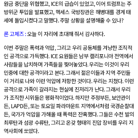
원금 중단을 위협했고
, ICE
의 급습이 있었고
,
이어 트럼프는 주
방위군 투입을 발표했고
,
헥세스 국방장관은 해병대를 경계 태
세에 돌입시켰다고 말했다
.
주말 상황을 설명해줄 수 있나
?
론 고체즈
:
오늘 이 자리에 초대해 줘서 감사하다
.
이번 주말은 폭력과 억압
,
그리고 우리 공동체를 겨냥한 조직적
인 공격으로 가득했다
. ICE
요원들은 남부 캘리포니아 전역에서
사람들을 납치하며 가족들을 찢어놓았다
.
우리는 이것이 우리
민중에 대한 공격이라고 본다
.
그래서 젊은이들과 지역 주민들
이 거리로 나와 이런 억압에 저항한 것이다
.
우리는 지쳤다
.
이런
공격으로 가족이 갈라지는 현실에 진저리가 난다
.
그래서 우리
가 조직한 시위들은 평화적이었다
.
하지만 주정부든
,
보안관이
든
, LAPD
든
,
또는 토요일 파라마운트 지역에서처럼 국경순찰대
든
,
국가가 억압을 가해올 때 폭력은 잔혹했다
.
그들은 수천 발의
최루탄과 섬광 수류탄
,
그리고 온갖 형태의 진압 장비를 우리 지
역사회에 쏘았다
.