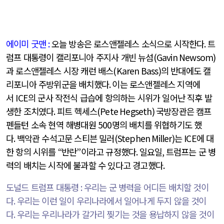
에이미 굿맨
:
오늘 방송은 로스앤젤레스 소식으로 시작한다
.
트
럼프 대통령이 캘리포니아 주지사 개빈 뉴섬
(Gavin Newsom)
과 로스앤젤레스 시장 캐런 배스
(Karen Bass)
의 반대에도 캘
리포니아 주방위군을 배치했다
.
이는 로스앤젤레스 지역에
서
ICE
의 군사 작전식 급습에 항의하는 시위가 일어난 직후 발
생한 조치였다
.
피트 헥세스
(Pete Hegseth)
국방장관은 캠프
펜들턴 소속 현역 해병대원
500
명의 배치를 위협하기도 했
다
.
백악관 수석고문 스티븐 밀러
(Stephen Miller)
는
ICE
에 대
한 항의 시위를
“
반란
”
이라고 규정했다
.
일요일
,
트럼프는 군 병
력의 배치는 시작에 불과할 수 있다고 경고했다
.
도널드 트럼프 대통령
:
우리는 군 병력을 어디든 배치할 것이
다
.
우리는 이런 일이 우리나라에서 일어나게 두지 않을 것이
다
.
우리는 우리나라가 갈가리 찢기는 것을 용납하지 않을 것이