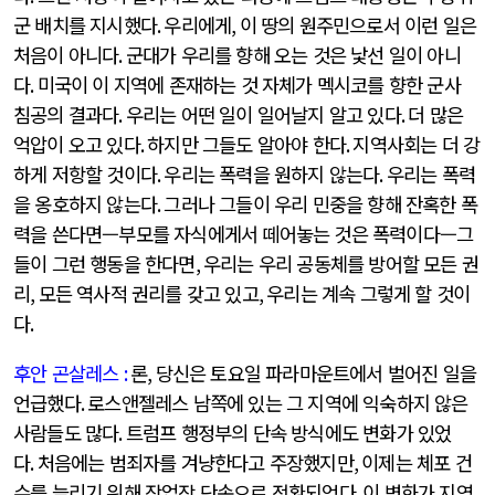
군 배치를 지시했다
.
우리에게
,
이 땅의 원주민으로서 이런 일은
처음이 아니다
.
군대가 우리를 향해 오는 것은 낯선 일이 아니
다
.
미국이 이 지역에 존재하는 것 자체가 멕시코를 향한 군사
침공의 결과다
.
우리는 어떤 일이 일어날지 알고 있다
.
더 많은
억압이 오고 있다
.
하지만 그들도 알아야 한다
.
지역사회는 더 강
하게 저항할 것이다
.
우리는 폭력을 원하지 않는다
.
우리는 폭력
을 옹호하지 않는다
.
그러나 그들이 우리 민중을 향해 잔혹한 폭
력을 쓴다면—부모를 자식에게서 떼어놓는 것은 폭력이다—그
들이 그런 행동을 한다면
,
우리는 우리 공동체를 방어할 모든 권
리
,
모든 역사적 권리를 갖고 있고
,
우리는 계속 그렇게 할 것이
다
.
후안 곤살레스
:
론
,
당신은 토요일 파라마운트에서 벌어진 일을
언급했다
.
로스앤젤레스 남쪽에 있는 그 지역에 익숙하지 않은
사람들도 많다
.
트럼프 행정부의 단속 방식에도 변화가 있었
다
.
처음에는 범죄자를 겨냥한다고 주장했지만
,
이제는 체포 건
수를 늘리기 위해 작업장 단속으로 전환되었다
.
이 변화가 지역