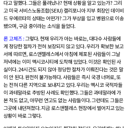
다고 말했다
.
그들은 풀려났나
?
현재 상황을 알고 있는가
?
그리
고 미국 서비스노동조합
(SEIU)
캘리포니아 지부 회장인 데이비
드 우에르타의 상태는 어떤가
?
그가 부상을 입고 병원으로 이송
됐으며
,
구금 중이라는 소식을 들었다
.
론 고체즈
:
그렇다
.
현재 우리가 아는 바로는
,
대다수 사람들에
게 정당한 절차가 전혀 보장되지 않고 있다
.
우리가 확보한 보고
서에 따르면
,
로스앤젤레스에서 아침에 체포된 사람들이 그날
저녁에는 이미 멕시코시티에 도착해 있었다
.
이것은 확인된 사
실이다
. 24
시간도 되지 않아 정당한 절차가 이뤄진다는 것은 말
이 안 된다
.
완전히 불가능하다
.
사람들은 즉시 국경 너머로
,
또
는 전혀 다른 지역으로 보내지고 있다
.
우리는 멕시코 국적자들
이 과테말라로 추방된 사례도 확인했다
.
그들은 과테말라에 가
본 적도 없고
,
아무런 연고도 없는 사람들이다
.
그런데도 그들은
그곳에 내던져졌다
.
지금 로스앤젤레스 현장에서 벌어지고 있는
상황이 바로 그렇다
.