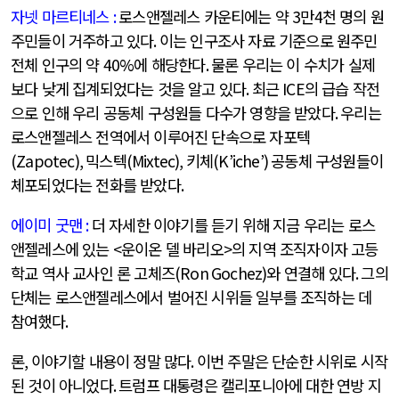
자넷 마르티네스
:
로스앤젤레스 카운티에는 약
3
만
4
천 명의 원
주민들이 거주하고 있다
.
이는 인구조사 자료 기준으로 원주민
전체 인구의 약
40%
에 해당한다
.
물론 우리는 이 수치가 실제
보다 낮게 집계되었다는 것을 알고 있다
.
최근
ICE
의 급습 작전
으로 인해 우리 공동체 구성원들 다수가 영향을 받았다
.
우리는
로스앤젤레스 전역에서 이루어진 단속으로 자포텍
(Zapotec),
믹스텍
(Mixtec),
키체
(K’iche’)
공동체 구성원들이
체포되었다는 전화를 받았다
.
에이미 굿맨
:
더 자세한 이야기를 듣기 위해 지금 우리는 로스
앤젤레스에 있는
<
운이온 델 바리오
>
의 지역 조직자이자 고등
학교 역사 교사인 론 고체즈
(Ron Gochez)
와 연결해 있다
.
그의
단체는 로스앤젤레스에서 벌어진 시위들 일부를 조직하는 데
참여했다
.
론
,
이야기할 내용이 정말 많다
.
이번 주말은 단순한 시위로 시작
된 것이 아니었다
.
트럼프 대통령은 캘리포니아에 대한 연방 지