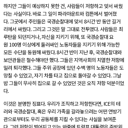
하지만 그들이 예상하지 못한 건
,
사람들이 저항하고 맞서 싸웠
다는 사실이다
.
바로 그 일이 파라마운트와 컴튼에서 벌어졌
다
.
그곳에서 주민들은 국경순찰대에 맞서
8
시간 반 동안 길거
리에서 싸웠다
.
그리고 그것은 말 그대로 전투였다
.
사람들은 최
루탄을 되던지거나
,
자신을 지키기 위해
,
또 국경순찰대 요
원
100
명 이상에게 둘러싸인 노동자들을 지키기 위해 가능한
모든 수단을 동원해 싸웠다
. 8
시간 반이 지난 후
,
국경순찰대와
보안관들은 철수해야만 했다
.
그들은 지역사회의 치열한 저항에
밀려 퇴각했다
.
그들 주위 공장에 있던 수백 명의 노동자들은 도
망칠 수 있었고
,
자기 차를 타고 집으로 돌아갈 수 있었다
.
그날
밤 그들이 무사히 집으로 갈 수 있었던 것은 오직 저항 덕분이었
다
.
이것은 분명한 징표다
.
우리가 조직하고 저항한다면
, ICE
의 테
러와 국경순찰대
,
혹은 우리 가족을 갈라놓으려는 어떤 연방기
관으로부터도 우리 공동체를 지킬 수 있다는 사실을 보여준
다
.
그런 저항이 벌어지고 있는 와중에 트럼프 대통령은 주방위