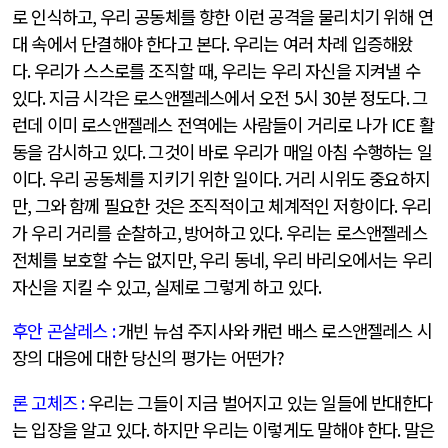
로 인식하고
,
우리 공동체를 향한 이런 공격을 물리치기 위해 연
대 속에서 단결해야 한다고 본다
.
우리는 여러 차례 입증해왔
다
.
우리가 스스로를 조직할 때
,
우리는 우리 자신을 지켜낼 수
있다
.
지금 시각은 로스앤젤레스에서 오전
5
시
30
분 정도다
.
그
런데 이미 로스앤젤레스 전역에는 사람들이 거리로 나가
ICE
활
동을 감시하고 있다
.
그것이 바로 우리가 매일 아침 수행하는 일
이다
.
우리 공동체를 지키기 위한 일이다
.
거리 시위도 중요하지
만
,
그와 함께 필요한 것은 조직적이고 체계적인 저항이다
.
우리
가 우리 거리를 순찰하고
,
방어하고 있다
.
우리는 로스앤젤레스
전체를 보호할 수는 없지만
,
우리 동네
,
우리 바리오에서는 우리
자신을 지킬 수 있고
,
실제로 그렇게 하고 있다
.
후안 곤살레스
:
개빈 뉴섬 주지사와 캐런 배스 로스앤젤레스 시
장의 대응에 대한 당신의 평가는 어떤가
?
론 고체즈
:
우리는 그들이 지금 벌어지고 있는 일들에 반대한다
는 입장을 알고 있다
.
하지만 우리는 이렇게도 말해야 한다
.
말은