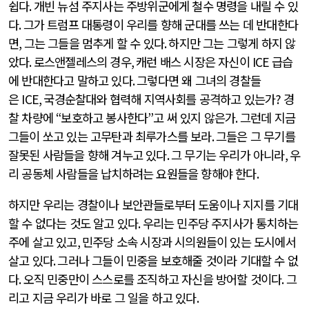
쉽다
.
개빈 뉴섬 주지사는 주방위군에게 철수 명령을 내릴 수 있
다
.
그가 트럼프 대통령이 우리를 향해 군대를 쓰는 데 반대한다
면
,
그는 그들을 멈추게 할 수 있다
.
하지만 그는 그렇게 하지 않
았다
.
로스앤젤레스의 경우
,
캐런 배스 시장은 자신이
ICE
급습
에 반대한다고 말하고 있다
.
그렇다면 왜 그녀의 경찰들
은
ICE,
국경순찰대와 협력해 지역사회를 공격하고 있는가
?
경
찰 차량에
“
보호하고 봉사한다
”
고 써 있지 않은가
.
그런데 지금
그들이 쏘고 있는 고무탄과 최루가스를 보라
.
그들은 그 무기를
잘못된 사람들을 향해 겨누고 있다
.
그 무기는 우리가 아니라
,
우
리 공동체 사람들을 납치하려는 요원들을 향해야 한다
.
하지만 우리는 경찰이나 보안관들로부터 도움이나 지지를 기대
할 수 없다는 것도 알고 있다
.
우리는 민주당 주지사가 통치하는
주에 살고 있고
,
민주당 소속 시장과 시의원들이 있는 도시에서
살고 있다
.
그러나 그들이 민중을 보호해줄 것이라 기대할 수 없
다
.
오직 민중만이 스스로를 조직하고 자신을 방어할 것이다
.
그
리고 지금 우리가 바로 그 일을 하고 있다
.