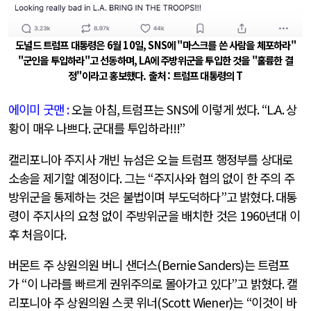
도널드 트럼프 대통령은 6월 10일, SNS에 "마스크를 쓴 사람을 체포하라"
"군인을 투입하라"고 선동하며, LA에 주방위군을 투입한 것을 "훌륭한 결
정"이라고 홍보했다. 출처 : 트럼프 대통령의 T
에이미 굿맨
:
오늘 아침
,
트럼프는
SNS
에 이렇게 썼다
. “L.A.
상
황이 매우 나쁘다
.
군대를 투입하라
!!!”
캘리포니아 주지사 개빈 뉴섬은 오늘 트럼프 행정부를 상대로
소송을 제기할 예정이다
.
그는
“
주지사와 협의 없이 한 주의 주
방위군을 통제하는 것은 불법이며 부도덕하다
”
고 밝혔다
.
대통
령이 주지사의 요청 없이 주방위군을 배치한 것은
1960
년대 이
후 처음이다
.
버몬트 주 상원의원 버니 샌더스
(Bernie Sanders)
는 트럼프
가
“
이 나라를 빠르게 권위주의로 몰아가고 있다
”
고 밝혔다
.
캘
리포니아 주 상원의원 스콧 위너
(Scott Wiener)
는
“
이것이 바