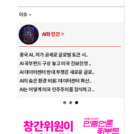
이슈
AI와 인간
중국 AI, 저가 공세로 글로벌 토큰 시..
전쟁
AI 국부펀드 구상 놓고 미국 진보진영 ..
EU
AI 데이터센터 반대 투쟁은 새로운 글로..
나토
AI의 숨은 환경 비용: 데이터센터 확산..
우크
AI는 어떻게 미국 민주주의를 잠식하고 ..
러·