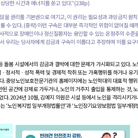
 상당한 시간과 에너지를 쏟고 있다
.”(238p)
않을 권리를 기본권으로 여기고
,
이 권리는 필요성과 과잉금지 원
룰 수 있다
. (
중략
)
이런 구속은 대부분 즉각적인 위험이 없어질 때
사적으로 장애인이나 정신질환자는 용인할 수 있는 온정주의 수준을
서 우리는 당사자에게 감금과 구속이 이롭다고 주장하며 이를 요구
등 돌봄 시설에서의 감금과 결박에 대한 문제가 가시화되고 있다
.
노
ㆍ정서적ㆍ성적 폭력 및 경제적 착취 또는 가혹행위를 하거나 유기
다
.
중앙노인보호전문기관의 홈페이지에는 노인학대의 대표적 행위
한된 공간에 강제로 가두거나
,
노인의 거주지 출입을 통제하는 것
,
노
두었다
. 2024
년
10
월
,
김예지 의원은 시설 등에서 노인을 격리시키거
하는
‘
노인복지법 일부개정법률안
’
과
‘
노인장기요양보험법 일부개정