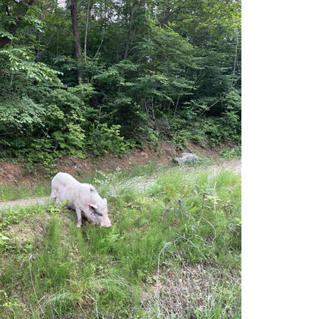
전쟁
중동 위기
전의 역..
호르무즈 갈등 격화, 트럼프 정치·경제 ..
러시아..
호르무즈 해협 통행료를 철회한 트럼프
 공..
이란, 호르무즈 해협 봉쇄 선택한 배경
 네덜란..
트럼프, 이란 압박수단 한계 직면
…민간 ..
하마스, 가자 통치권 이양으로 휴전 의지..