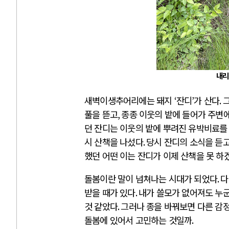
내리
새벽이생추어리에는 돼지
‘
잔디
’
가 산다
.
그
풀을 뜯고
,
종종 이웃의 밭에 들어가 주변
던 잔디는 이웃의 밭에 뿌려진 유박비료를
시 산책을 나섰다
.
당시 잔디의 소식을 듣
했던 어떤 이는 잔디가 이제 산책을 못 하
돌봄이란 말이 넘쳐나는 시대가 되었다
.
다
받을 때가 있다
.
내가 쓸모가 없어져도 누군
것 같았다
.
그러나 종을 바꿔보면 다른 감
돌봄에 있어서 고민하는 것일까
.