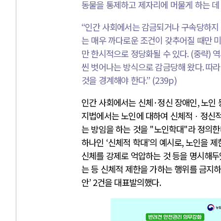
동물을 통제하고 제자리에 머물게 하는 데
“
인간 사회에서는 감금되거나 구속당하지 
는 매우 까다로운 조건이 갖추어질 때만 미
만 한시적으로 정당화될 수 있다
. (
중략
)
역
씬 벗어나는 방식으로 감금당해 왔다
.
따라
것을 경계해야 한다
.” (239p)
인간 사회에서는 신체
·
정신 장애인
,
노인 
지법에서는 노인에 대하여 신체적ㆍ정신적
는 방임을 하는 것을
"
노인학대
"
라 정의한
하나인
‘
신체적 학대
’
의 예시로
,
노인을 제
신체를 강제로 억압하는 것 등을 명시해
는 등 신체적 제한을 가하는 행위를 금지
안
’ 2
건을 대표발의했다
.