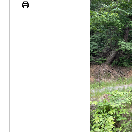
 인간
러시아-우크라이나 
세로 글로벌 토큰 시..
전쟁의 추상화: 우크라이나, 대리
놓고 미국 진보진영 ..
EU·우크라이나 드론 협력 직후, 
대 투쟁은 새로운 글로..
나토, 우크라 군사지원 2027년까지
용: 데이터센터 확산..
우크라이나, 덴마크, 에스토니아,
 민주주의를 잠식하고 ..
러·우크라, 대규모 공습 주고받아