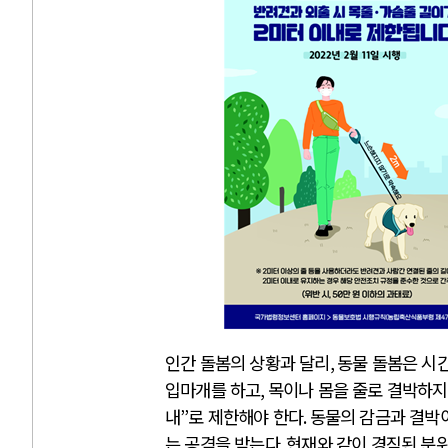
인간 돌봄의 상황과 달리
,
동물 돌봄은 시
입마개를 하고
,
목이나 몸을 줄로 결박하
내
”
로 제한해야 한다
.
동물의 감금과 결박
는 공격을 받는다
.
현재와 같이 경직된 분