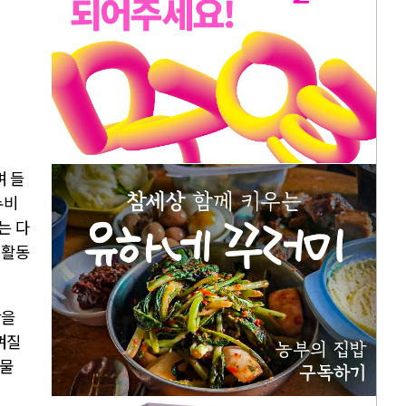
며 들
누비
는 다
 활동
안을
껴질
동물