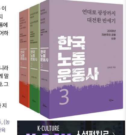
 이
지
통에
어하
아니라
게 말
다
.
그
 지
통
, (
농
사육