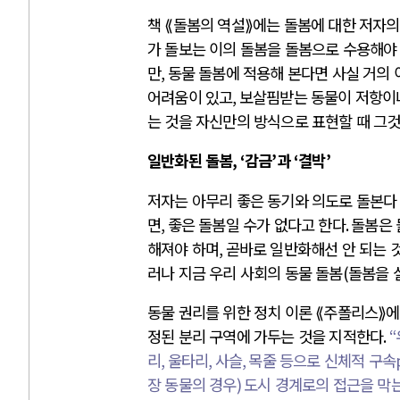
책 ⟪돌봄의 역설⟫에는 돌봄에 대한 저자의
가 돌보는 이의 돌봄을 돌봄으로 수용해야
만
,
동물 돌봄에 적용해 본다면 사실 거의 
어려움이 있고
,
보살핌받는 동물이 저항이
는 것을 자신만의 방식으로 표현할 때 그
일반화된 돌봄
, ‘
감금
’
과
‘
결박
’
저자는 아무리 좋은 동기와 의도로 돌본다
면
,
좋은 돌봄일 수가 없다고 한다
.
돌봄은 
해져야 하며
,
곧바로 일반화해선 안 되는 
러나 지금 우리 사회의 동물 돌봄
(
돌봄을 
동물 권리를 위한 정치 이론 ⟪주폴리스⟫
정된 분리 구역에 가두는 것을 지적한다
.
“
리
,
울타리
,
사슬
,
목줄 등으로 신체적 구속
장 동물의 경우
)
도시 경계로의 접근을 막는