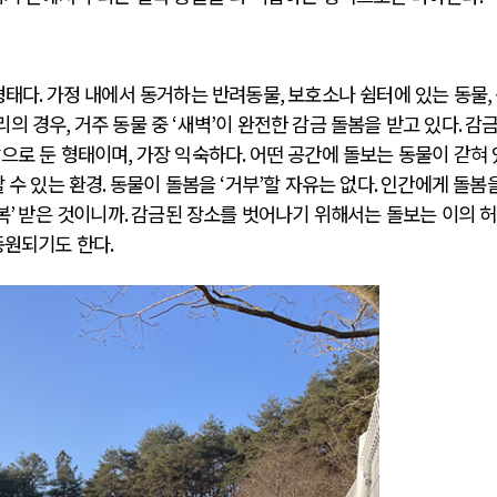
형태다
.
가정 내에서 동거하는 반려동물
,
보호소나 쉼터에 있는 동물
,
리의 경우
,
거주 동물 중
‘
새벽
’
이 완전한 감금 돌봄을 받고 있다
.
감금
값으로 둔 형태이며
,
가장 익숙하다
.
어떤 공간에 돌보는 동물이 갇혀
 수 있는 환경
.
동물이 돌봄을
‘
거부
’
할 자유는 없다
.
인간에게 돌봄을
복
’
받은 것이니까
.
감금된 장소를 벗어나기 위해서는 돌보는 이의 
동원되기도 한다
.