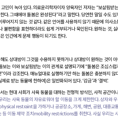
 고민이 녹아 있다
.
의료윤리학자이자 양육자인 저자는
“
보살핌받는
 한다
.
그때에야 돌봄은 완성된다
”
라고 말한다
.
당연한 말일 수도 있
이루어지지 않는 것 같다
.
같은 언어를 사용하지 않기 때문에 의사소
나 불편함을 표현하더라도 쉽게 거부되거나 묵인된다
.
원하는 것
,
싫
것은 인간에게 문제 행동이 되기도 한다
.
 해도 상대방이 그것을 수용하지 못하거나 상대방이 원하는 것이 
돌보는 이와 보살핌받는 이의 관계로 설명되기에
“
돌봄은 조심스럽
것
”
이라 강조한다
.
매뉴얼대로 실행하기만 하는 돌봄은 충분하지 않
실제로 받는 동물에 한하여
)
은 일반화되어 있다
. ‘
감금
’
과
‘
결박
’.
에서는 현대 사회가 사육 동물을 대하는 전형적 방식인
,
사적 공간이나
우리는 사육 동물의 자유로워야 할 이동을 크게 제한한다
.
상자와 우
physical restraint
을 가하거나 공공장소
,
가게
,
해변
,
공원
,
대중교
 등 이동 제약 조치
mobility restrictions
를 취한다
.
사실 우리는 