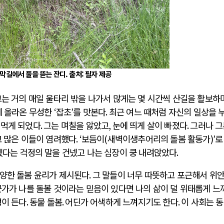
막길에서 풀을 뜯는 잔디. 출처: 필자 제공
는 거의 매일 울타리 밖을 나가서 많게는 몇 시간씩 산길을 활보하
에 올라온 무성한
‘
잡초
’
를 맛본다
.
최근 여느 때처럼 자신의 일상을 
 먹게 되었다
.
그는 며칠을 앓았고
,
눈에 띄게 살이 빠졌다
.
그러나 그
고 많은 이들이 염려했다
. ‘
보듬이
(
새벽이생추어리의 돌봄 활동가
)’
로
겠다는 걱정의 말을 건넸고 나는 심장이 쿵 내려앉았다
.
양한 돌봄 윤리가 제시된다
.
그 말들이 너무 따뜻하고 포근해서 위
가가 나를 돌볼 것이라는 믿음이 있다면 나의 삶이 덜 위태롭게 느
정이 든다
.
동물 돌봄
.
어딘가 어색하게 느껴지기도 한다
.
이 사회는 