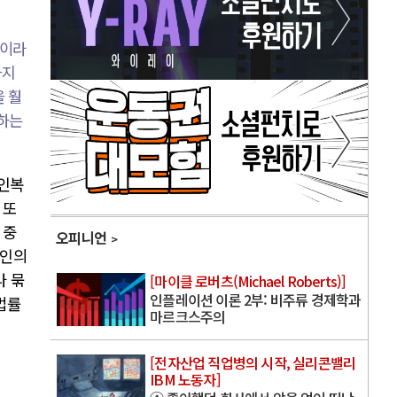
칙이라
까지
 훨
하는
인복
 또
 중
오피니언
인의
나 묶
[마이클 로버츠(Michael Roberts)]
인플레이션 이론 2부: 비주류 경제학과
법률
마르크스주의
[전자산업 직업병의 시작, 실리콘밸리
IBM 노동자]