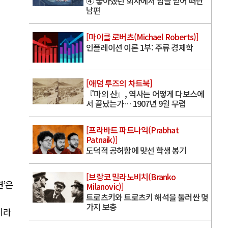
④ 좋아했던 회사에서 암을 얻어 떠난
남편
[마이클 로버츠(Michael Roberts)]
인플레이션 이론 1부: 주류 경제학
[애덤 투즈의 차트북]
『마의 산』, 역사는 어떻게 다보스에
서 끝났는가… 1907년 9월 무렵
[프라바트 파트나익(Prabhat
Patnaik)]
도덕적 공허함에 맞선 학생 봉기
[브랑코 밀라노비치(Branko
견
’
은
Milanovic)]
트로츠키와 트로츠키 해석을 둘러싼 몇
이
가지 보충
이라