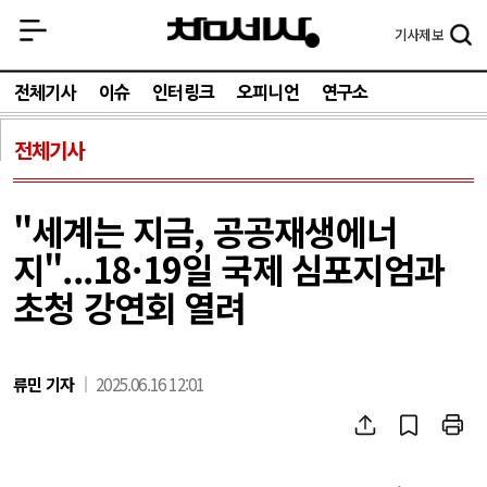
기사
제보
전체기사
이슈
인터링크
오피니언
연구소
전체기사
"세계는 지금, 공공재생에너
지"...18·19일 국제 심포지엄과
초청 강연회 열려
류민 기자
2025.06.16 12:01