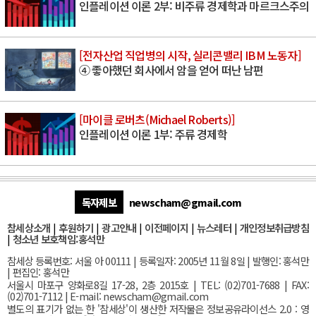
인플레이션 이론 2부: 비주류 경제학과 마르크스주의
[전자산업 직업병의 시작, 실리콘밸리 IBM 노동자]
④ 좋아했던 회사에서 암을 얻어 떠난 남편
[마이클 로버츠(Michael Roberts)]
인플레이션 이론 1부: 주류 경제학
독자제보
newscham@gmail.com
참세상소개
|
후원하기
|
광고안내
|
이전페이지
|
뉴스레터
|
개인정보취급방침
|
청소년 보호책임:홍석만
참세상 등록번호: 서울 아 00111 | 등록일자: 2005년 11월 8일 | 발행인: 홍석만
| 편집인: 홍석만
서울
시 마포구 양화로8길 17-28, 2층 2015호
| TEL: (02)701-7688 | FAX:
(02)701-7112 |
E-mail:
newscham@gmail.com
별도의 표기가 없는 한 '참세상'이 생산한 저작물은 정보공유라이선스 2.0 : 영