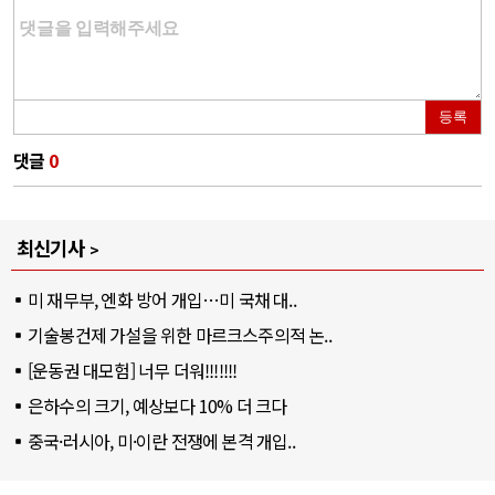
등록
댓글
0
최신기사
미 재무부, 엔화 방어 개입…미 국채 대..
기술봉건제 가설을 위한 마르크스주의적 논..
[운동권 대모험] 너무 더워!!!!!!!
은하수의 크기, 예상보다 10% 더 크다
중국·러시아, 미·이란 전쟁에 본격 개입..