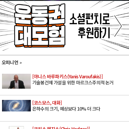
오피니언
[야니스 바루파키스(Yanis Varoufakis)]
기술봉건제 가설을 위한 마르크스주의적 논거
[코스모스, 대화]
은하수의 크기, 예상보다 10% 더 크다
[크리스 헤지스(Chris Hedges)]