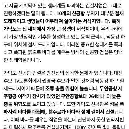
고 지금 계획되어 있는 생태계를 파괴하는 건설사업은 그대로
진행하겠다는 말이 됩니다.
10개의 신공항 부지가 대부분 철새
도래지이고 생명들이 어우러져 살아가는 서식지입니다. 특히
가덕도는 전 세계에서 가장 큰 상괭이 서식지
이며, 우리나라에
서 가장 안정적인 기후를 형성하고 있는 동백 군락지, 낙동강 하
구에 위치해 철새 도래지입니다. 이러한 중요한 생태계를 폭파
하고 폭파된 흙으로 바다를 메우는 방식의 신공항 건설은 명백
한 생태학살입니다.
가덕도 신공항 건설은 안전상의 심각한 문제가 있습니다. 대선
후보 TV토론회에서 권영국 후보가 말한 것처럼 낙동강 하구 철
새도래지이기 때문에
조류 충돌 위험
이 높습니다.
무안공항 제
주항공 여객기 참사가 있었던 무안공항보다 264배나 더 높은
충돌 위험도
를 보이고 있습니다. 또한 가덕도 신공항은
섬을 폭
파시켜 바다를 매립해, 활주로가 바다와 섬에 걸쳐서 건설
됩니
다. 이때 바다를 매우는 작업을 하는데 단단하지 못한 연약지반
과 매립해서 활주로를 건설하기까지 100m 깊이를 쌓아 올립니