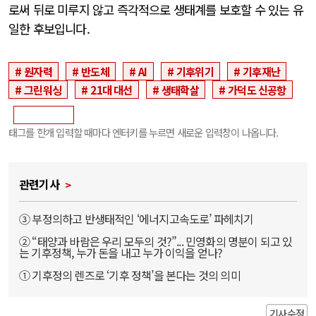
로써 뒤로 미루지 않고 즉각적으로 생태계를 보호할 수 있는 유
일한 후보입니다.
원자력
반도체
AI
기후위기
기후재난
그린워싱
21대 대선
생태학살
가덕도 신공항
태그를 한개 입력할 때마다 엔터키를 누르면 새로운 입력창이 나옵니다.
관련기사
③ 부정의하고 반생태적인 ‘에너지고속도로’ 파헤치기
② “태양과 바람은 우리 모두의 것?”... 민영화의 명분이 되고 있
는 기후정책, 누가 돈을 내고 누가 이익을 얻나?
① 기후정의 렌즈로 ‘기후 정책’을 본다는 것의 의미
기사수정