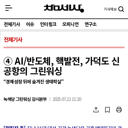
기사
제보
전체기사
이슈
인터링크
오피니언
연구소
전체기사
④ AI/반도체, 핵발전, 가덕도 신
공항의 그린워싱
“경제성장 뒤에 숨겨진 생태학살”
녹색당 그린워싱 감시본부
2025.07.21 11:20