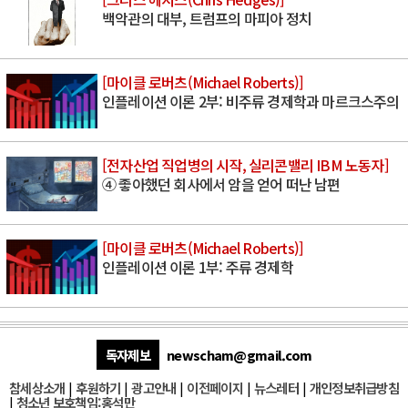
백악관의 대부, 트럼프의 마피아 정치
[마이클 로버츠(Michael Roberts)]
인플레이션 이론 2부: 비주류 경제학과 마르크스주의
[전자산업 직업병의 시작, 실리콘밸리 IBM 노동자]
④ 좋아했던 회사에서 암을 얻어 떠난 남편
[마이클 로버츠(Michael Roberts)]
인플레이션 이론 1부: 주류 경제학
독자제보
newscham@gmail.com
참세상소개
|
후원하기
|
광고안내
|
이전페이지
|
뉴스레터
|
개인정보취급방침
|
청소년 보호책임:홍석만