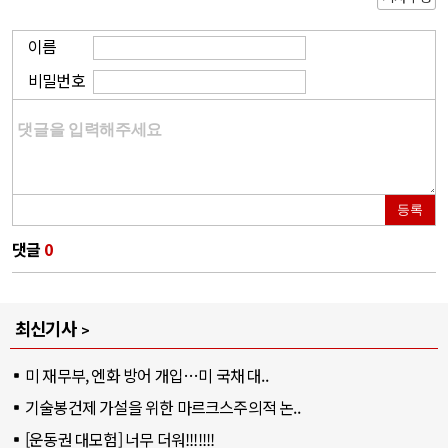
이름
비밀번호
등록
댓글
0
최신기사
미 재무부, 엔화 방어 개입…미 국채 대..
기술봉건제 가설을 위한 마르크스주의적 논..
[운동권 대모험] 너무 더워!!!!!!!