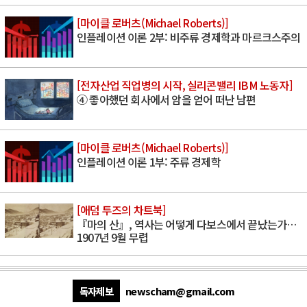
[마이클 로버츠(Michael Roberts)]
인플레이션 이론 2부: 비주류 경제학과 마르크스주의
[전자산업 직업병의 시작, 실리콘밸리 IBM 노동자]
④ 좋아했던 회사에서 암을 얻어 떠난 남편
[마이클 로버츠(Michael Roberts)]
인플레이션 이론 1부: 주류 경제학
[애덤 투즈의 차트북]
『마의 산』, 역사는 어떻게 다보스에서 끝났는가…
1907년 9월 무렵
독자제보
newscham@gmail.com