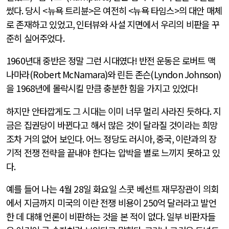
썼다
.
당시
<
뉴욕 트리뷴
>
은 여전히
<
뉴욕 타임스
>
의 대안 매체
로 존재하고 있었고
,
인터뷰와 사설 지면에서 우리의 비판을 꾸
준히 실어주었다
.
1960
년대 중반은 정말 그런 시대였다
!
반전 운동은 로버트 맥
나마라
(Robert McNamara)
와 린든 존슨
(Lyndon Johnson)
을
1968
년에 몰락시킬 만큼 충분한 힘을 가지고 있었다
!
하지만 안타깝게도 그 시대는 이미 너무 멀리 사라진 듯하다
.
지
금은 집권당이 바뀐다고 해서 많은 것이 달라질 것이라는 희망
조차 거의 없어 보인다
.
어느 정당도 러시아
,
중국
,
이란과의 장
기적 전쟁 전략을 끝내야 한다는 압박을 별로 느끼지 못하고 있
다
.
예를 들어 나는
4
월
28
일 화요일 스콧 베선트 재무장관이 의회
에서 지금까지 미국의 이란 전쟁 비용이
250
억 달러라고 발언
한 데 대해 언론이 비판하는 것을 본 적이 없다
.
일부 비판자들