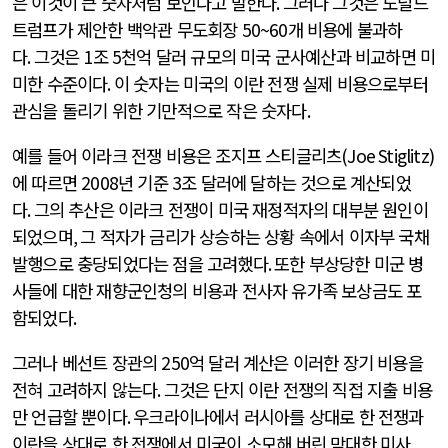
은 이것이 큰 숫자처럼 보인다고 말한다
.
그러나 그것은 도널드
트럼프가 제안한 백악관 무도회장
50~60
개 비용에 불과하
다
.
그것은
1
조
5
천억 달러 규모의 미국 군사예산과 비교하면 미
미한 수준이다
.
이 숫자는 미국의 이란 전쟁 실제 비용으로부터
관심을 돌리기 위한 기만적으로 작은 숫자다
.
예를 들어 이라크 전쟁 비용은 조지프 스티글리츠
(Joe Stiglitz)
에 따르면
2008
년 기준
3
조 달러에 달하는 것으로 계산되었
다
.
그의 추산은 이라크 전쟁이 미국 재정적자의 대부분 원인이
되었으며
,
그 적자가 금리가 상승하는 상황 속에서 이자부 국채
발행으로 충당되었다는 점을 고려했다
.
또한 부상당한 미군 병
사들에 대한 재향군인청의 비용과 전사자 유가족 보상금도 포
함되었다
.
그러나 베선트 장관의
250
억 달러 계산은 이러한 장기 비용을
전혀 고려하지 않는다
.
그것은 단지 이란 전쟁의 직접 지출 비용
만 언급할 뿐이다
.
우크라이나에서 러시아를 상대로 한 전쟁과
이란을 상대로 한 전쟁에서 미국이 소모해 버린 막대한 미사