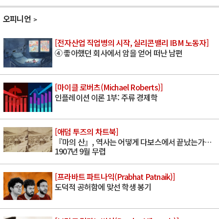
오피니언
[전자산업 직업병의 시작, 실리콘밸리 IBM 노동자]
④ 좋아했던 회사에서 암을 얻어 떠난 남편
[마이클 로버츠(Michael Roberts)]
인플레이션 이론 1부: 주류 경제학
[애덤 투즈의 차트북]
『마의 산』, 역사는 어떻게 다보스에서 끝났는가…
1907년 9월 무렵
[프라바트 파트나익(Prabhat Patnaik)]
도덕적 공허함에 맞선 학생 봉기