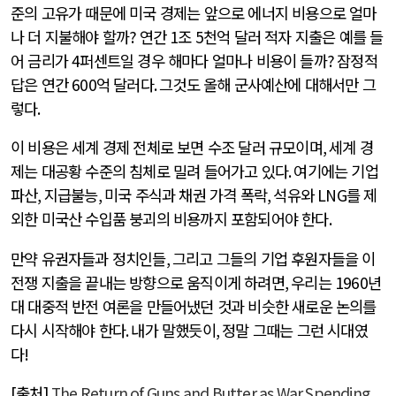
준의 고유가 때문에 미국 경제는 앞으로 에너지 비용으로 얼마
나 더 지불해야 할까
?
연간
1
조
5
천억 달러 적자 지출은 예를 들
어 금리가
4
퍼센트일 경우 해마다 얼마나 비용이 들까
?
잠정적
답은 연간
600
억 달러다
.
그것도 올해 군사예산에 대해서만 그
렇다
.
이 비용은 세계 경제 전체로 보면 수조 달러 규모이며
,
세계 경
제는 대공황 수준의 침체로 밀려 들어가고 있다
.
여기에는 기업
파산
,
지급불능
,
미국 주식과 채권 가격 폭락
,
석유와
LNG
를 제
외한 미국산 수입품 붕괴의 비용까지 포함되어야 한다
.
만약 유권자들과 정치인들
,
그리고 그들의 기업 후원자들을 이
전쟁 지출을 끝내는 방향으로 움직이게 하려면
,
우리는
1960
년
대 대중적 반전 여론을 만들어냈던 것과 비슷한 새로운 논의를
다시 시작해야 한다
.
내가 말했듯이
,
정말 그때는 그런 시대였
다
!
[
출처
]
The Return of Guns and Butter as War Spending