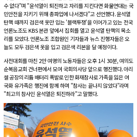
수 없다"며 "윤석열이 퇴진하고 자리를 지킨다면 화물연대는 국
민안전을 지키기 위해 총파업에 나서겠다"고 선언했다
.
윤석열
탄핵 때까지 검은색 옷만 입는 '블랙투쟁'을 이어가고 있는 전국
언론노조도
KBS
본관 앞에서 집회를 열고 윤석열 탄핵의 목소
리를 모았다
.
언론노조 조합원인 기자들과 뉴스 진행자들은 오
늘도 모두 검은색 옷을 입고 검은색 리본을 달 예정이다
.
사전대회를 마친
2
만 여명의 노동자들은 오후
1
시
30
분
,
여의도
순복음교회 건너편에서 모여 국회의사당 앞으로 행진했다
. 아리
셀 공장의 리튬 배터리 폭발로 인한 화재참사로 가족을 잃은
여
국화 유가족은 행진에 함께 하며 "참사는 끝나지 않았다"라며
"최고의 참사인 윤석열은 퇴진하라"고 말했다
.