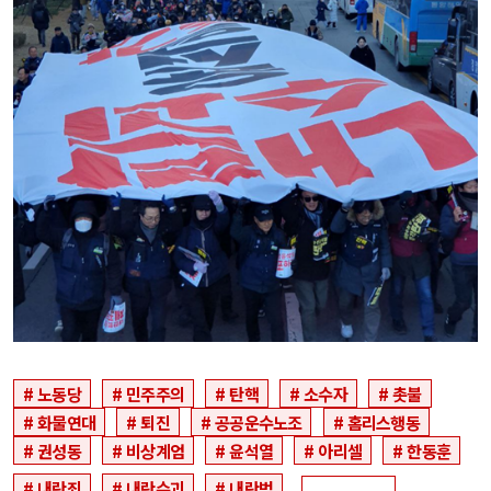
노동당
민주주의
탄핵
소수자
촛불
화물연대
퇴진
공공운수노조
홈리스행동
권성동
비상계엄
윤석열
아리셀
한동훈
내란죄
내란수괴
내란범