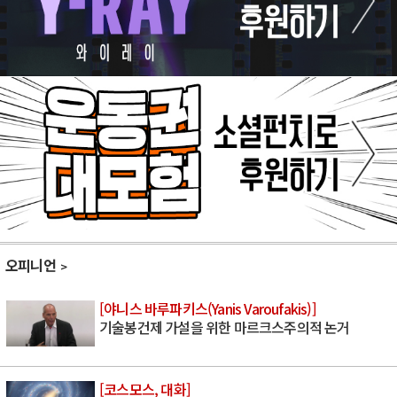
오피니언
[야니스 바루파키스(Yanis Varoufakis)]
기술봉건제 가설을 위한 마르크스주의적 논거
[코스모스, 대화]