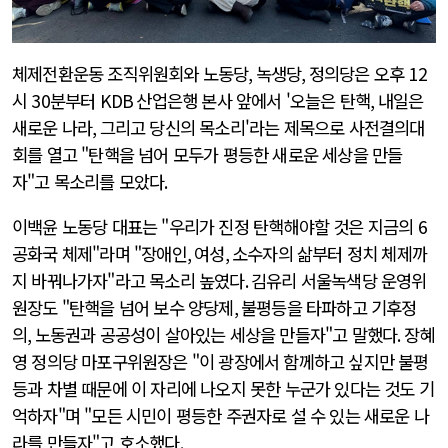
체제전환운동 조직위원회와 노동당
,
녹생당
,
정의당은 오후
12
시
30
분부터
KDB
산업은행 본사 앞에서 '오늘은 탄핵
,
내일은
새로운 나라
,
그리고 당신의 목소리'라는 제목으로 사전결의대
회를 열고 "탄핵을 넘어 모두가 평등한 새로운 세상을 만들
자"고 목소리를 모았다
.
이백윤 노동당 대표는 "우리가 진정 탄핵해야할 것은 지금의
6
공화국 체제"라며 "장애인
,
여성
,
소수자의 삶부터 정치 체제까
지 바꿔나가자"라고 목소리 높였다
.
김유리 서울녹색당 운영위
원장도 "탄핵을 넘어 보수 양당제
,
불평등을 타파하고 기후정
의
,
노동권과 공공성이 살아있는 세상을 만들자"고 말했다
.
장혜
영 정의당 마포구위원장은 "이 광장에서 함께하고 싶지만 불평
등과 차별 때문에 이 자리에 나오지 못한 누군가 있다는 것도 기
억하자"며 "모든 시민이 평등한 주권자로 설 수 있는 새로운 나
라를 만들자"고 호소했다
.