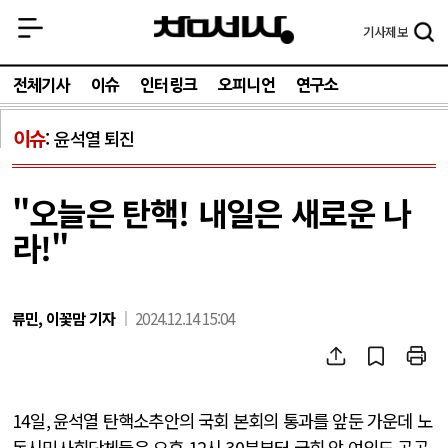
기사
제보
전체기사
이슈
인터링크
오피니언
연구소
이슈
윤석열 퇴진
"오늘은 탄핵! 내일은 새로운 나
라!"
류민, 이꽃맘 기자
2024.12.14 15:04
14
일
,
윤석열 탄핵소추안의 국회 본회의 통과를 앞둔 가운데 노
동시민사회단체들은 오후
12
시
30
분부터 국회 앞 여의도 곳곳