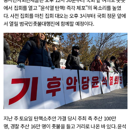
에서 집회를 열고 "윤석열 탄핵
!
즉각 체포"의 목소리를 높였
다
.
사전 집회를 마친 집회 대오는 오후
3
시부터 국회 정문 앞에
서 열릴 범국민촛불대행진에 함께할 예정이다
.
지난 주 토요일 탄핵소추안 가결 당시 주최 측 추산
100
만
명
,
경찰 추산
16
만 명이 촛불을 들고 거리로 나온 바 있다
.
윤석