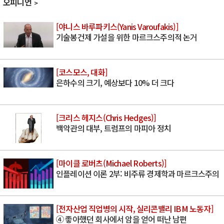
오피니언
[야니스 바루파키스(Yanis Varoufakis)]
기술봉건제 가설을 위한 마르크스주의적 논거
[코스모스, 대화]
은하수의 크기, 예상보다 10% 더 크다
[크리스 헤지스(Chris Hedges)]
백악관의 대부, 트럼프의 마피아 정치
[마이클 로버츠(Michael Roberts)]
인플레이션 이론 2부: 비주류 경제학과 마르크스주의
[전자산업 직업병의 시작, 실리콘밸리 IBM 노동자]
④ 좋아했던 회사에서 암을 얻어 떠난 남편