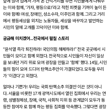
앞에 앉아 집에서 가져 온 간식거리를 주변 시민들에게 나눠주
는 이와 함께
, ‘
가자
,
평등으로
!’
라고 적힌 피켓을 기꺼이 높이 든
이와 함께
!
여성
,
장애인
,
성소수자
,
이주민과 함께
.
그리고 거리
에서 평등세상을 외치는 노동자들
,
세상을 바꾸자고 발언하는
시민의 말에 고개를 끄덕이던 이와 함께
.
궁금해 미치겠어
...
전국에서 펼칠 스토리
“
윤석열 즉각 퇴진하라
!
국민의힘 해체하라
!”
전국 곳곳에서 시
민들이 모이고 함께 외쳤다
.
전국적으로 시민들이 자신이 일상
을 보내던 거리 위로 모여 광장을 만들고
‘
함께
’
했다
. 14
일
,
시민
들의 힘이 모여 드디어 탄핵소추안이 가결되었다
.
모두들 우리
가
‘
이겼다
’
고 외쳤다
.
얼마나 기쁜가
!
우리는 국회 탄핵소추 의결만 이끈 것이 아니
다
.
서울을 비롯한
17
개 광역시도에서 열린 집회에서 우리는 연
령
,
성별정체성
,
장애
,
국적
,
사회적 지위 등 관계없이 모두가 동
등한 참여자 로 함께 하는 평등 집회를 약속했다
.
그렇다면 광장