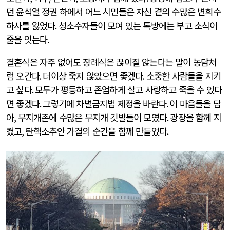
던 윤석열 정권 하에서 어느 시민들은 자신 곁의 수많은 변희수
하사를 잃었다
.
성소수자들이 모여 있는 톡방에는 부고 소식이
줄을 잇는다
.
결혼식은 자주 없어도 장례식은 끊이질 않는다는 말이 농담처
럼 오간다
.
더이상 죽지 않았으면 좋겠다
.
소중한 사람들을 지키
고 싶다
.
모두가 평등하고 존엄하게 살고 사랑하고 죽을 수 있다
면 좋겠다
.
그렇기에 차별금지법 제정을 바란다
.
이 마음들을 담
아
,
무지개존에 수많은 무지개 깃발들이 모였다
.
광장을 함께 지
켰고
,
탄핵소추안 가결의 순간을 함께 만들었다
.