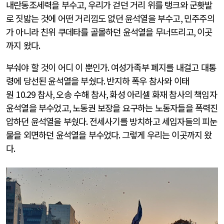
내란동조세력을 부수고
,
우리가 걷던 거리 위를 탱크와 군홧발
로 짓밟는 것에 어떤 거리낌도 없던 윤석열을 부수고
,
민주주의
가 아니라 친위 쿠데타를 골몰하던 윤석열을 무너뜨리고
,
이곳
까지 왔다
.
부숴야 할 것이 어디 이 뿐인가
.
여성가족부 폐지를 내걸고 대통
령에 당선된 윤석열을 부쉈다
.
반지하 폭우 참사와 이태
원
10.29
참사
,
오송 수해 참사
,
화성 아리셀 화재 참사의 책임자
윤석열을 부수었고
,
노동권 보장을 요구하는 노동자들을 폭력진
압하던 윤석열을 부쉈다
.
전세사기를 방치하고 세입자들의 피눈
물을 외면하던 윤석열을 부수었다
.
그렇게 우리는 이곳까지 왔
다
.