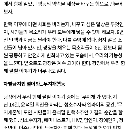
에서 함께 읽었던 평등의 약속을 세상을 바꾸는 힘으로 만들어
보자
.
탄핵 이후에 어떤 사회를 바라는지
,
바꾸고 싶은 일상은 무엇인
지
,
시민들의 목소리가 우리 모두에게 닿을 수 있게 해보자
. 8
년
전 탄핵과 지금은 달라야 한다
.
다를 수밖에 없다
.
쉽지 않은 조
건들이 남아 있지만
,
광장을 채우는 목소리들이
8
년 전보다 훨
씬 평등하고 안전하게 변화하고 있는 모습에서
,
우리의 가능성
을 느낀다
.
앞으로도 광장은 계속 되어야 한다
.
광장에서 우리 함
께 펼칠 이야기가 너무나도 많다
.
차별금지법 열어봐
...
무지개행동
광장에서 우리 함께 펼칠 이야기 중에는
‘
무지개
’
가 있다
.
지
난
14
일
,
윤석열 퇴진을 바라는 성소수자와 엘라이의 공간
, ‘
무
지개존
’
에 모인 시민들이 윤석열 탄핵소추안 가결의 순간을 함
께 했다
.
성소수자가
,
페미니스트가
, HIV
감염인이
,
장애인이
,
청
소년이
,
이주
/
난민이
,
노동자가 함께 했다
.
동성애 혐오가 판치