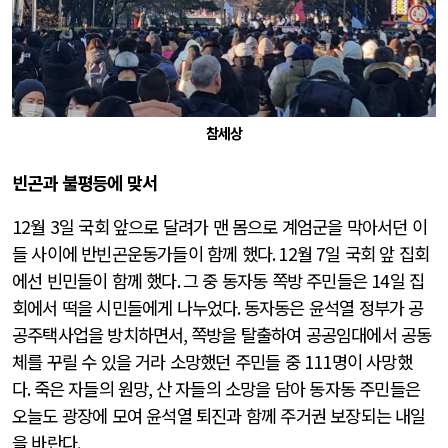
참세상
빈곤과 불평등에 맞서
12
월
3
일 국회 앞으로 달려가 맨 몸으로 계엄군을 막아서던 이
들 사이에 반빈곤운동가들이 함께 했다
. 12
월
7
일 국회 앞 집회
에선 빈민들이 함께 했다
.
그 중 동자동 쪽방 주민들은
14
일 집
회에서 떡을 시민들에게 나누었다
.
동자동은 윤석열 정부가 공
공주택사업을 방치하면서
,
쪽방을 탈출하여 공공임대에서 공동
체를 꾸릴 수 있을 거라 소망했던 주민들 중
111
명이 사망했
다
.
죽은 자들의 원망
,
산 자들의 소망을 담아 동자동 주민들은
오늘도 광장에 모여 윤석열 퇴진과 함께 주거권 보장되는 내일
을 바란다
.