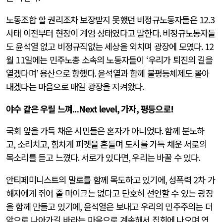
노동조합 할 권리조차 보장받지 못했던 비정규노동자들은
12.3
사태 이전부터 현장이 계엄 상태였다고 말한다
.
비정규노동자들
도 윤석열 없고 비정규직없는 세상을 외치며 광장에 모였다
. 12
월
11
일에는 민주노총 소속의 노동자들이
‘
우리가 퇴진의 길을
열겠다며
’
용산으로 향했다
.
윤석열과 함께 불평등체제도 몰아
내겠다는 마음으로 매일 광장을 지켜왔다
.
야수 같은 우릴 느껴
...Next level,
가자
,
평등으로
!
국회 앞을 가득 채운 시민들은 혼자가 아니었다
.
함께 분노하
고
,
소리치고
,
힘차게 피켓을 흔들며 도시를 가득 채운 서로의
목소리를 듣고 느꼈다
.
서로가 있다면
,
우리는 바꿀 수 있다
.
안티페미니스트의 말로를 함께 목도하고 있기에
,
성폭력
2
차 가
해자에게 쥐어 줄 마이크는 없다고 단호히 선언할 수 있는 광장
을 함께 만들고 있기에
,
윤석열은 보내고 우리의 민주주의는 더
앞으로 나아가길 바라는 마음으로 계속해서 집회에 나오며 연