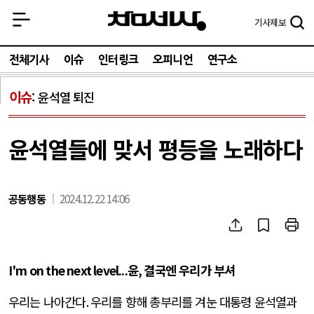
기사
제보
전체기사
이슈
인터링크
오피니언
연구소
이슈
윤석열 퇴진
윤석열들에 맞서 평등을 노래하다
공동행동
2024.12.22 14:06
I'm on the next level...
윤
,
결국엔 우리가 부셔
우리는 나아간다
.
우리를 향해 총부리를 겨눈 대통령 윤석열과