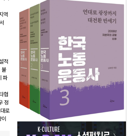
 지역
에서
역설적
 불
이 파
 타협
우 정
토대로
양이