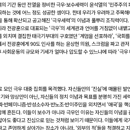
여의 기간 동안 전열을 정비한 극우·보수세력이 윤석열의 ‘민주주의 
 왜곡하는 것에 어느 정도 성공한 셈이다. 한데 우리가 우려하고 주목해
 통해 확산되고 공고해진 ‘극우세력’의 이념과 풀뿌리 조직력이다.
니라 전광훈으로 대표되는 ‘극우’의 세계관과 언어를 거침없이 내뱉
”를 외치며 결집한 태극기부대의 구호였던 ‘계엄을 선포하라’, ‘국회를
에서 전광훈에게 90도 인사를 하는 윤상현 의원, 스크럼을 짜고 관저
후 사회운동의 규모와 기세가 얼마나 압도할 수 있느냐에 따라 ‘극우
 모인 극우 대중 집회를 목격했다. 자신들만의 ‘진실’에 매몰된 발
광기와 망상만이 아닌, 자신들의 정치 이념과 목표를 분명히 가진 세
좌파·반페미니즘·반성소수자·반노조·반이주민을 외치면서 ‘애국’을 
함께 흔든다. 이들이 보수가 아니라 극우인 이유는 자신들의 이념을
아도 좋다고 진심으로 믿는 것처럼 보이기 때문이다. 이들에게 국
고 존엄하게 살아가는 장소가 아니라, ‘외부의 적’들을 척결하고 