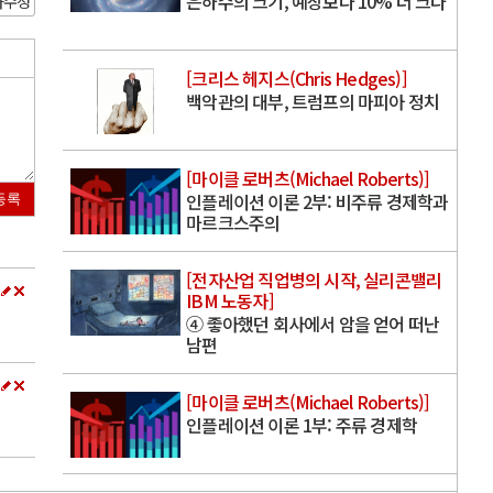
은하수의 크기, 예상보다 10% 더 크다
사수정
[크리스 헤지스(Chris Hedges)]
백악관의 대부, 트럼프의 마피아 정치
[마이클 로버츠(Michael Roberts)]
인플레이션 이론 2부: 비주류 경제학과
등록
마르크스주의
[전자산업 직업병의 시작, 실리콘밸리
IBM 노동자]
④ 좋아했던 회사에서 암을 얻어 떠난
남편
[마이클 로버츠(Michael Roberts)]
인플레이션 이론 1부: 주류 경제학