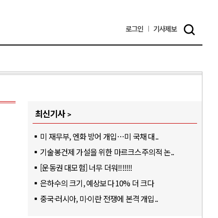
로그인
기사
제보
최신기사
미 재무부, 엔화 방어 개입…미 국채 대..
기술봉건제 가설을 위한 마르크스주의적 논..
[운동권 대모험] 너무 더워!!!!!!!
은하수의 크기, 예상보다 10% 더 크다
중국·러시아, 미·이란 전쟁에 본격 개입..