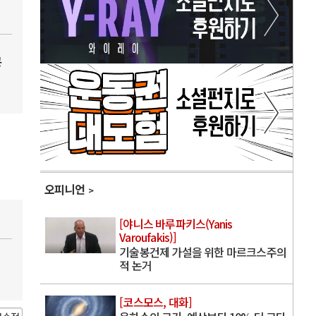
공
오피니언
[야니스 바루파키스(Yanis
Varoufakis)]
기술봉건제 가설을 위한 마르크스주의
적 논거
[코스모스, 대화]