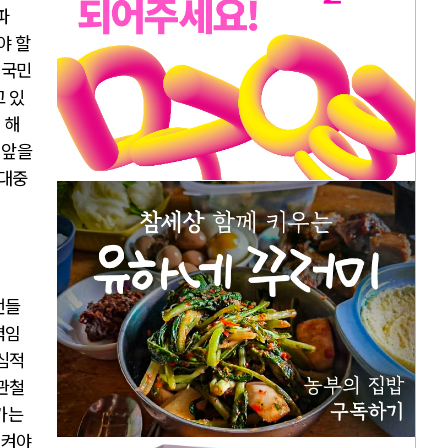
파
야 할
 국민
고 있
 해
 앞을
 대중
언들
력임
핵심적
 관철
가는
지켜야