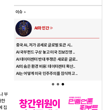
이슈
러시아-우크라이나 전쟁
전쟁의 추상화: 우크라이나, 대리전의 역..
호르
EU·우크라이나 드론 협력 직후, 러시아..
호르
나토, 우크라 군사지원 2027년까지 공..
이란
우크라이나, 덴마크, 에스토니아, 네덜란..
트럼
러·우크라, 대규모 공습 주고받아…민간 ..
하마
나 부
권한
에 집