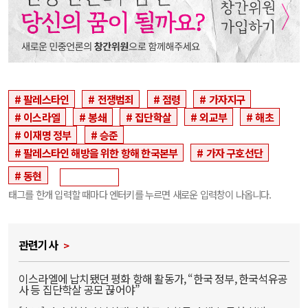
팔레스타인
전쟁범죄
점령
가자지구
이스라엘
봉쇄
집단학살
외교부
해초
이재명 정부
승준
팔레스타인 해방을 위한 항해 한국본부
가자 구호선단
동현
태그를 한개 입력할 때마다 엔터키를 누르면 새로운 입력창이 나옵니다.
관련기사
이스라엘에 납치됐던 평화 항해 활동가, “한국 정부, 한국석유공
사 등 집단학살 공모 끊어야”