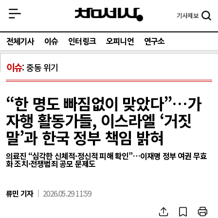
기사
제보
전체기사
이슈
인터링크
오피니언
연구소
이슈
중동 위기
“한 명도 빠짐없이 맞았다”…가
자행 활동가들, 이스라엘 ‘거짓
말’과 한국 정부 책임 밝혀
의료진 “심각한 신체적·정신적 피해 확인”…이재명 정부 여권 무효
화 조치·전쟁범죄 공모 문제도
류민 기자
2026.05.29 11:59