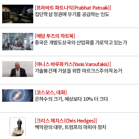
[프라바트 파트나익(Prabhat Patnaik)]
집단학살 정권에 무기를 공급하는 인도
[애덤 투즈의 차트북]
중국은 개발도상국의 산업화를 가로막고 있는가
[야니스 바루파키스(Yanis Varoufakis)]
기술봉건제 가설을 위한 마르크스주의적 논거
[코스모스, 대화]
은하수의 크기, 예상보다 10% 더 크다
[크리스 헤지스(Chris Hedges)]
백악관의 대부, 트럼프의 마피아 정치