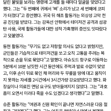
달린 불빛을 보라는 명령에 고개를 들 때마다 얼굴을 맞았다고
했다. 그는 “두 번째에 귀에서 ‘삐’ 소리가 났고 세 번째에 코피
가 터졌다”고 증언했다. 귀국 뒤 해초 활동가는 외상성 고막 천
공 진단을 받았다. 그는 감옥선 안팎에서 테이저건 공격과 섬광
탄 사용, 국제 활동가들에 대한 성적 가혹행위 증언도 잇따랐다
고 덧붙였다.
동현 활동가는 “무기도 없고 저항할 의사도 없다고 밝혔지만,
군인들은 기습적으로 테이저건을 쏘고 오직 고통을 주려는 목
적으로 손을 뒤로 묶었다”고 말했다. 아슈도드 항구로 이동하는
5분에서 10분 남짓한 시간 동안에도 주먹과 발로 수없이 맞았
고, 이후 손이 뒤로 묶인 채 머리와 두 무릎을 땅에 대고 움직이
지 못하는 자세를 2시간에서 3시간가량 강요받았다고 했다. 화
장실이나 의료진 면담 요구도 받아들여지지 않았다. 그는 “과호
흡이 오면서 이러다 죽을 수도 있겠다고 생각했다”고 말했다.
승준 활동가는 “여권과 신원 확인이 끝나면 자연스러운 다음 절
차가 구타였다”고 했다. 그는 어두운 컨테이너 안에서 복면을