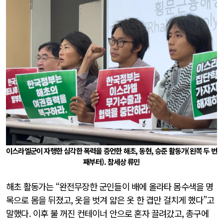
이스라엘군이 자행한 심각한 폭력을 증언한 해초, 동현, 승준 활동가(왼쪽 두 번
째부터). 참세상 류민
해초 활동가는 “완전무장한 군인들이 배에 올라타 몸수색을 명
목으로 몸을 뒤졌고, 옷을 벗겨 얇은 옷 한 겹만 걸치게 했다”고
말했다. 이후 불 꺼진 컨테이너 안으로 혼자 끌려갔고, 총구에