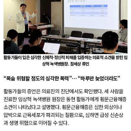
활동가들이 입은 심각한 신체적·정신적 피해를 입증하는 의료적 소견을 밝힌 임
상혁 녹색병원장. 참세상 류민
“
목숨
위협할
정도의
심각한
폭력
”… “
하루만
늦었더라도
”
활동가들의 증언은 의료진의 진단에서도 확인됐다. 세 사람을
진료한 임상혁 녹색병원 원장은 동현 활동가에게 횡문근융해증
소견이 나타났다고 설명했다. 횡문근융해증은 심한 외상이나
압박으로 근육세포가 파괴되는 질환으로, 심하면 급성 신손상
과 생명 위협으로 이어질 수 있다.