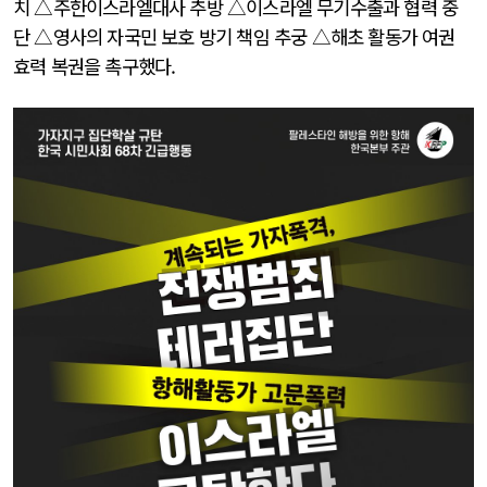
치 △주한이스라엘대사 추방 △이스라엘 무기수출과 협력 중
단 △영사의 자국민 보호 방기 책임 추궁 △해초 활동가 여권
효력 복권을 촉구했다.