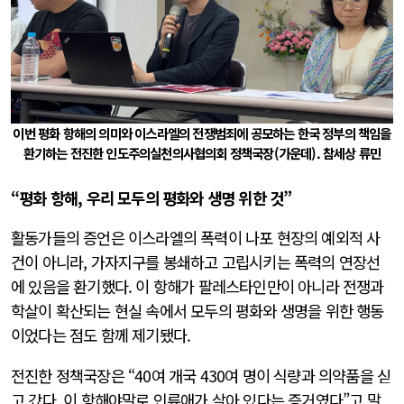
이번 평화 항해의 의미와 이스라엘의 전쟁범죄에 공모하는 한국 정부의 책임을
환기하는 전진한 인도주의실천의사협의회 정책국장(가운데). 참세상 류민
“
평화
항해, 우리
모두의
평화와
생명
위한
것
”
활동가들의 증언은 이스라엘의 폭력이 나포 현장의 예외적 사
건이 아니라, 가자지구를 봉쇄하고 고립시키는 폭력의 연장선
에 있음을 환기했다. 이 항해가 팔레스타인만이 아니라 전쟁과
학살이 확산되는 현실 속에서 모두의 평화와 생명을 위한 행동
이었다는 점도 함께 제기됐다.
전진한 정책국장은 “40여 개국 430여 명이 식량과 의약품을 싣
고 갔다. 이 항해야말로 인류애가 살아 있다는 증거였다”고 말