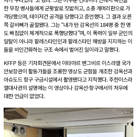
한 무장 병사들에게 군홧발로 짓밟히고, 소총 개머리판으로 가
격당했으며, 테이저건 공격을 당했다고 증언했다. 그 결과 오른
쪽 갈비뼈가 골절됐다. 그는 “내가 탄 감옥선의 184명 중 한 명
도 빠짐없이 체계적으로 폭행당했다”며, 이 폭력이 일부 군인의
일탈이 아니라 팔레스타인인과 팔레스타인 해방을 지지하는 이
들을 비인간화하는 구조 속에서 벌어진 일이라고 말했다.
KFFP 등은 기자회견문에서 이타마르 벤그비르 이스라엘 국가
안보장관이 활동가들을 조롱한 영상도 군함을 개조한 감옥선과
아슈도드 항구 구금시설에서 촬영됐다고 지적했다. 주한이스라
엘대사관의 설명에는 이 영상이나 감옥선·항구에서의 처우에
대한 언급이 없었다.