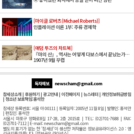
[마이클 로버츠(Michael Roberts)]
인플레이션 이론 1부: 주류 경제학
[애덤 투즈의 차트북]
『마의 산』, 역사는 어떻게 다보스에서 끝났는가…
1907년 9월 무렵
독자제보
newscham@gmail.com
참세상소개
|
후원하기
|
광고안내
|
이전페이지
|
뉴스레터
|
개인정보취급방침
|
청소년 보호책임:홍석만
참세상 등록번호: 서울 아 00111 | 등록일자: 2005년 11월 8일 | 발행인: 홍석만
| 편집인: 홍석만
서울
시 마포구 양화로8길 17-28, 2층 2015호
| TEL: (02)701-7688 | FAX:
(02)701-7112 |
E-mail:
newscham@gmail.com
별도의 표기가 없는 한 '참세상'이 생산한 저작물은 정보공유라이선스 2.0 : 영
리금지를 따릅니다. [
정보공유 라이선스
]