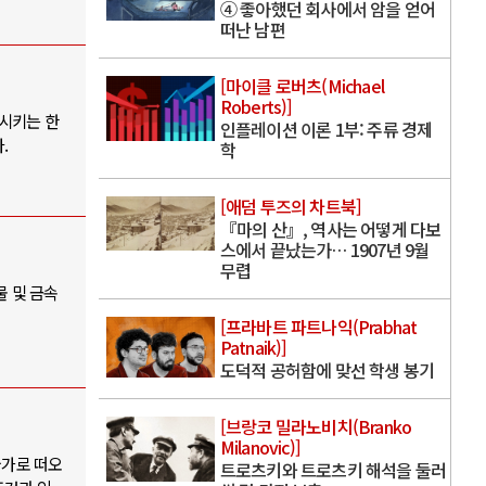
④ 좋아했던 회사에서 암을 얻어
떠난 남편
[마이클 로버츠(Michael
Roberts)]
대시키는 한
인플레이션 이론 1부: 주류 경제
.
학
[애덤 투즈의 차트북]
『마의 산』, 역사는 어떻게 다보
스에서 끝났는가… 1907년 9월
무렵
물 및 금속
[프라바트 파트나익(Prabhat
Patnaik)]
도덕적 공허함에 맞선 학생 봉기
[브랑코 밀라노비치(Branko
Milanovic)]
국가로 떠오
트로츠키와 트로츠키 해석을 둘러