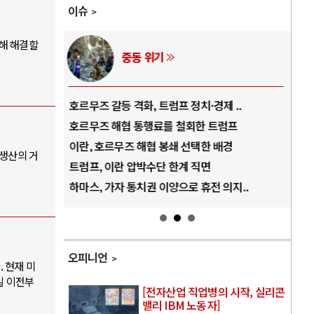
이슈
통해 해결할
AI와 인간
·경제 ..
중국 AI, 저가 공세로 글로벌 토큰 시..
한 트럼프
AI 국부펀드 구상 놓고 미국 진보진영 ..
택한 배경
AI 데이터센터 반대 투쟁은 새로운 글로..
 생산의 거
직면
AI의 숨은 환경 비용: 데이터센터 확산..
휴전 의지..
AI는 어떻게 미국 민주주의를 잠식하고 ..
오피니언
 현재 미
일 이전부
[전자산업 직업병의 시작, 실리콘
밸리 IBM 노동자]