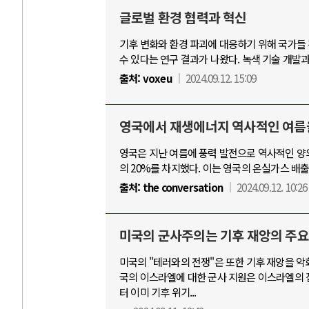
글로벌 환경 협력과 혁신
기후 변화와 환경 파괴에 대응하기 위해 국가들 
AI와 인간
수 있다는 연구 결과가 나왔다. 녹색 기술 개발
출처:
voxeu
2024.09.12. 15:09
중국 AI, 저가 공세로 글로벌 토큰 시..
전쟁의 추상
AI 국부펀드 구상 놓고 미국 진보진영 ..
EU·우크라
영국에서 재생에너지 역사적인 여름
AI 데이터센터 반대 투쟁은 새로운 글로..
나토, 우크
영국은 지난 여름에 풍력 발전으로 역사적인 양의
AI의 숨은 환경 비용: 데이터센터 확산..
우크라이나,
의 20%를 차지했다. 이는 영국의 온실가스 배
AI는 어떻게 미국 민주주의를 잠식하고 ..
러·우크라,
출처:
the conversation
2024.09.12. 10:26
미국의 군사주의는 기후 재앙의 주요
미국의 "테러와의 전쟁"은 또한 기후 재앙을 악
국의 이스라엘에 대한 군사 지원은 이스라엘의 집단
터 이미 기후 위기...