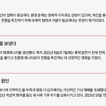
간의 협력이 중요하다. 환경 문제는 경제적 이익과도 연관이 있으며, 혁신을 
러시아-우크라이나 전쟁
중동 위기
과 전환을 촉진하기 위해 국제적 협력과 지원이 필요하다는 주장이 제기되었다.
화: 우크라이나, 대리전의 역..
호르무즈 갈등 격화, 트럼프 정치
이나 드론 협력 직후, 러시아..
호르무즈 해협 통행료를 철회
을 보냈다
라 군사지원 2027년까지 공..
이란, 호르무즈 해협 봉쇄 선
 재생에너지를 생산했다. 특히 2021년 6월과 7월에는 풍력 발전이 전체 전력
 덴마크, 에스토니아, 네덜란..
트럼프, 이란 압박수단 한계 
출을 줄이고 친환경 에너지로의 전환을 촉진하는 데 긍정적인 영향을 미쳤다.
 대규모 공습 주고받아…민간 ..
하마스, 가자 통치권 이양으로 
 원인
화시켜 지역적인 물 부족과 점점 더 심각해지는 극단적인 기상 재해를 초래했다.
 학살적 행위를 돕는 동시에 기후 위기를 심화시키고 있다. 2023년 10월 7