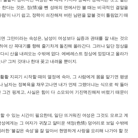
한다는 것은, 정(情)을 뺀 성애의 면에서만 볼 때는 비극적인 결말을
바람'이 나기 쉽고, 정력이 쇠잔해져 버린 남편을 깔볼 것이 틀림없기 때
면 그만이라는 속성은, 남성이 여성보다 싫증과 권태를 잘 내는 것으
 강하여 산 꼭대기를 향해 줄기차게 돌진해 올라간다. 그러나 일단 정상을
) 다시 산을 내려오는 수밖에 없다. 에베레스트 정상에 낑낑대고 올라가
나? 그저 깃대나 한대 꽂고 내려올 뿐이지.
 활활 지피기 시작할 때의 열정에 속아, 그 사람에게 몸을 맡기면 평생
러나 남자는 정복욕을 채우고나면 내가 언제 그랬더냐는 식으로 싹 돌아
 그건 핑계고, 사실은 힘이 다 소모되어 기진맥진해져 버렸기 때문이
할 수 있는 시간이 필요한데, 일단 뜨거워진 여성은 그것도 모르고 계
남성에게는 그 여자가 귀찮고 얄미운 색정(色情) 덩어리로 보일 수밖에
러한 '불같은 속성'을 잘 알아서 현명하게 사랑을 요리해 나가야 할 것