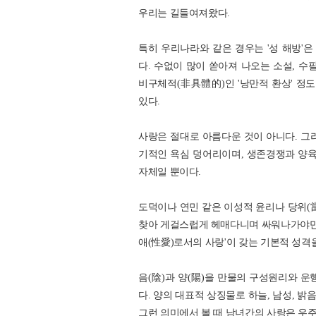
우리는 길들여져왔다.
특히 우리나라와 같은 경우는 '성 해방'은
다. 수없이 많이 쏟아져 나오는 소설, 수
비구체적(非具體的)인 '낭만적 환상' 정도
있다.
사랑은 절대로 아름다운 것이 아니다. 그
기적인 욕심 덩어리이며, 생존경쟁과 양육
자체일 뿐이다.
도덕이나 연민 같은 이성적 윤리나 당위(
찾아 게걸스럽게 헤매다니며 싸워나가야만 
애(性愛)로서의 사랑'이 갖는 기본적 성격
음(陰)과 양(陽)을 만물의 구성원리와 운
다. 양의 대표적 상징물로 하늘, 남성, 밝음
그런 의미에서 볼 때 남녀간의 사랑은 우주