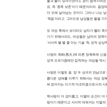
물과 불이 상극이면서도 굳이 합쳐지려는 
표, 즉 '종족 보존'이기 때문이리라. 음
더 오래 살아남는 것이다. 그러나 나는 남
'죽음'이라고. 그러므로 남성들은 물을 가
또 여성 쪽에서 보더라도 남자가 빨리 죽어
기기 위해서라도, 여성들은 남자의 정력이
'서서히 불 땔 줄 아는 기술' 즉, 성적 
사랑의 욕화(慾火)에 따른 정복욕에 신
성적 오르가즘에만 집착하는 여성들 역시 
사랑은 이렇듯 음. 양 두 상극의 만남으로
름다운 성애를 이루기 위해서는 여성 정
써 얻어지는 이기적 마조히즘으로서의 사
짝사랑이 더 감미롭고, 이별의 순간이 더 
랑이기 때문이고 서서히 데워지는 미열의 