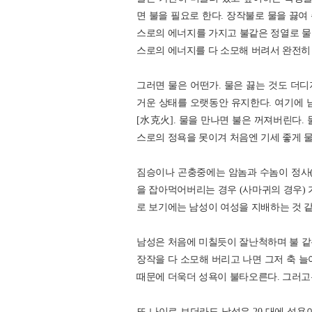
면 불을 필요로 한다. 장작불로 물을 끓여
스로의 에너지를 가지고 불같은 정열로 물을
스로의 에너지를 다 소모해 버려서 완전히
그러면 물은 어떤가. 물은 끓는 것도 더디
거운 상태를 오랫동안 유지한다. 여기에 
[水克火]. 물을 만나면 불은 꺼져버린다. 
스로의 정욕을 못이겨 처음엔 기세 좋게 물
짐승이나 곤충중에는 암놈과 수놈이 정사(
을 잡아먹어버리는 경우 (사마귀의 경우) 가
로 보기에는 남성이 여성을 지배하는 것 
남성은 처음에 미칠듯이 잘난척하며 불 같은
장작을 다 소모해 버리고 나면 그저 축 늘
때문에 더욱더 성욕이 불타오른다. 그러고
또 나이로 보더라도 남성은 20 대에 성욕