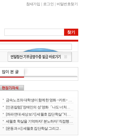
참새가입
|
로그인
|
비밀번호찾기
금속노조와 대학생이 함께한 영화 <카트> 상영회
[인권칼럼] '장애인의 성' 영화「나도 너처럼」에서 배운다
[좌파연대 세상보기] 세월호 집단학살 "지금 뭐하세요?" - 류재운 그림
세월호 학살을 기억하자! 분노하자! 직접행동으로 세상을 바꾸자!
[운동과 시] 세월호 집단학살 그리고 ..