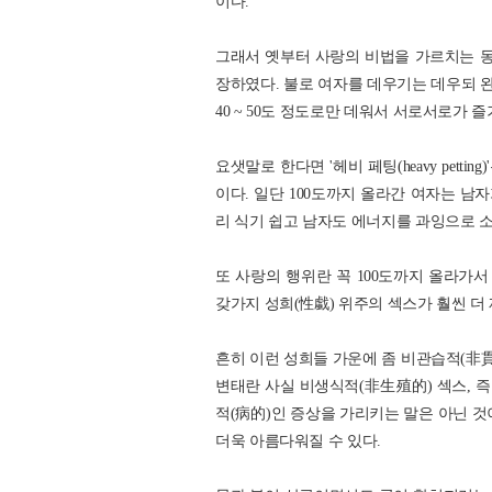
이다.
그래서 옛부터 사랑의 비법을 가르치는 동
장하였다. 불로 여자를 데우기는 데우되 완전
40 ~ 50도 정도로만 데워서 서로서로가 
요샛말로 한다면 '헤비 페팅(heavy pett
이다. 일단 100도까지 올라간 여자는 남자
리 식기 쉽고 남자도 에너지를 과잉으로 소
또 사랑의 행위란 꼭 100도까지 올라가서
갖가지 성희(性戱) 위주의 섹스가 훨씬 더
흔히 이런 성희들 가운에 좀 비관습적(非貫
변태란 사실 비생식적(非生殖的) 섹스, 즉
적(病的)인 증상을 가리키는 말은 아닌 것이
더욱 아름다워질 수 있다.