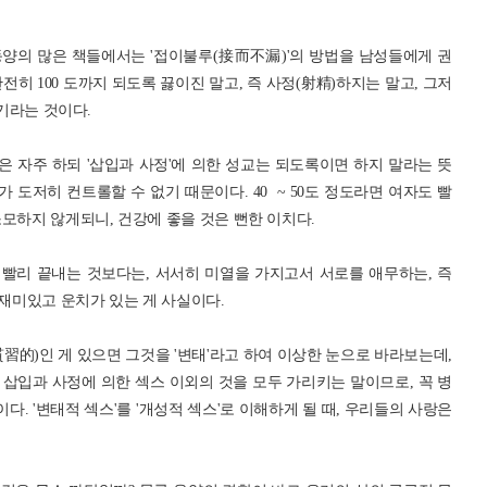
양의 많은 책들에서는 '접이불루(接而不漏)'의 방법을 남성들에게 권
히 100 도까지 되도록 끓이진 말고, 즉 사정(射精)하지는 말고, 그저
즐기라는 것이다.
ing)'은 자주 하되 '삽입과 사정'에 의한 성교는 되도록이면 하지 말라는 뜻
가 도저히 컨트롤할 수 없기 때문이다. 40 ~ 50도 정도라면 여자도 빨
모하지 않게되니, 건강에 좋을 것은 뻔한 이치다.
 빨리 끝내는 것보다는, 서서히 미열을 가지고서 서로를 애무하는, 즉
 재미있고 운치가 있는 게 사실이다.
習的)인 게 있으면 그것을 '변태'라고 하여 이상한 눈으로 바라보는데,
 삽입과 사정에 의한 섹스 이외의 것을 모두 가리키는 말이므로, 꼭 병
다. '변태적 섹스'를 '개성적 섹스'로 이해하게 될 때, 우리들의 사랑은