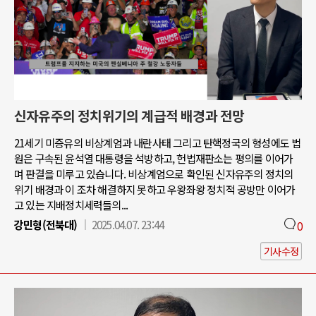
신자유주의 정치위기의 계급적 배경과 전망
21세기 미증유의 비상계엄과 내란사태 그리고 탄핵정국의 형성에도 법
원은 구속된 윤석열 대통령을 석방하고, 헌법재판소는 평의를 이어가
며 판결을 미루고 있습니다. 비상계엄으로 확인된 신자유주의 정치의
위기 배경과 이 조차 해결하지 못하고 우왕좌왕 정치적 공방만 이어가
고 있는 지배정치세력들의...
강민형(전북대)
2025.04.07. 23:44
0
기사수정