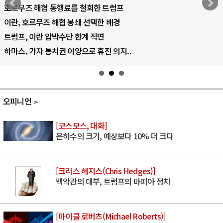
호르무즈 해협 통행료를 철회한 트럼프
이란, 호르무즈 해협 봉쇄 선택한 배경
트럼프, 이란 압박수단 한계 직면
하마스, 가자 통치권 이양으로 휴전 의지..
오피니언
[코스모스, 대화]
은하수의 크기, 예상보다 10% 더 크다
[크리스 헤지스(Chris Hedges)]
백악관의 대부, 트럼프의 마피아 정치
[마이클 로버츠(Michael Roberts)]