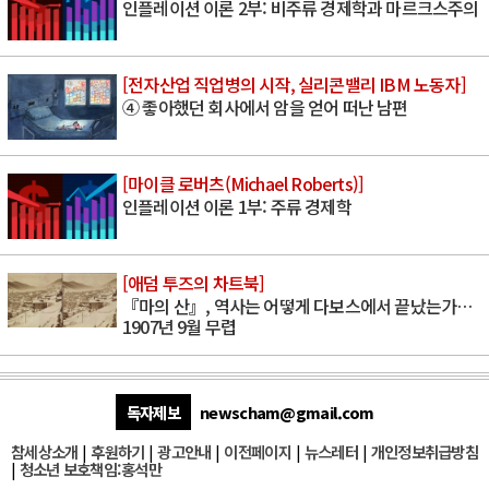
인플레이션 이론 2부: 비주류 경제학과 마르크스주의
[전자산업 직업병의 시작, 실리콘밸리 IBM 노동자]
④ 좋아했던 회사에서 암을 얻어 떠난 남편
[마이클 로버츠(Michael Roberts)]
인플레이션 이론 1부: 주류 경제학
[애덤 투즈의 차트북]
『마의 산』, 역사는 어떻게 다보스에서 끝났는가…
1907년 9월 무렵
독자제보
newscham@gmail.com
참세상소개
|
후원하기
|
광고안내
|
이전페이지
|
뉴스레터
|
개인정보취급방침
|
청소년 보호책임:홍석만