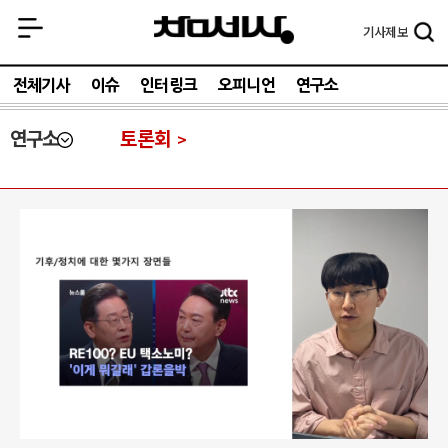
기사
제보
전체기사
이슈
인터링크
오피니언
연구소
연구소
토론회