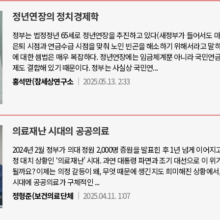
정년연장의 정치경제학
정부는 법정정년 65세로 정년연장을 추진하고 있다(새정부가 들어서도 마
은퇴 시점과 연금수급 시점을 맞춰 노인 빈곤을 해소하기 위해서라고 말하
아-우크라이나 전쟁
중동 위기
에 대한 셈법은 매우 복잡하다. 정년연장에는 임금체계뿐 아니라 국민연금
제도 결합해 있기 때문이다. 정부는 사실상 국민연...
우크라이나, 대리전의 역..
홍석만(참세상연구소
2025.05.13. 2:33
호르무즈 갈등 격화, 트럼프 정치·경제 
드론 협력 직후, 러시아..
호르무즈 해협 통행료를 철회한 트
지원 2027년까지 공..
이란, 호르무즈 해협 봉쇄 선택한 배
크, 에스토니아, 네덜란..
트럼프, 이란 압박수단 한계 직면
의료재난 시대의 공공의료
모 공습 주고받아…민간 ..
하마스, 가자 통치권 이양으로 휴전 의
2024년 2월 정부가 의대 정원 2,000명 증원을 발표힌 후 1년 넘게 이어지
정 대치 상황인 ‘의료재난' 시대. 과연 대통령 파면과 조기 대선으로 이 위
될까요? 이제는 의정 갈등이 왜, 무엇 때문에 생긴지도 희미해진 상황에서
시대에 공공의료가 구체적인 ...
정형준(보건의료단체
2025.04.11. 1:07