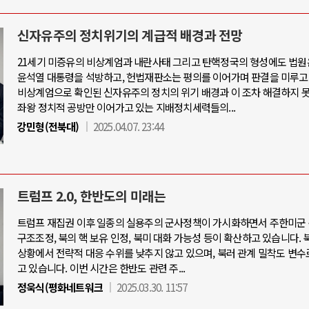
신자유주의 정치위기의 계급적 배경과 전망
21세기 미증유의 비상계엄과 내란사태 그리고 탄핵정국의 형성에도 법원
윤석열 대통령을 석방하고, 헌법재판소는 평의를 이어가며 판결을 미루고
비상계엄으로 확인된 신자유주의 정치의 위기 배경과 이 조차 해결하지 
좌왕 정치적 공방만 이어가고 있는 지배정치세력들의...
강민형(전북대)
2025.04.07. 23:44
트럼프 2.0, 한반도의 미래는
트럼프 재집권 이후 일종의 실용주의 군사정책이 가시화하면서 주한미군 
구조조정, 북의 핵 보유 인정, 북미 대화 가능성 등이 확산하고 있습니다. 
상황에서 전략적 대응 수위를 낮추지 않고 있으며, 북러 관계 밀착도 변수
고 있습니다. 이번 시간은 한반도 관련 주...
정욱식(평화네트워크
2025.03.30. 11:57