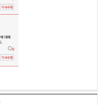
기사수정
망에 대해
.
0
기사수정
만