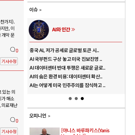
이슈
찬가지).
지만, 이
AI와 인간
 개악 문
..
중국 AI, 저가 공세로 글로벌 토큰 시..
전쟁
0
럼프
AI 국부펀드 구상 놓고 미국 진보진영 ..
EU
기사수정
경
AI 데이터센터 반대 투쟁은 새로운 글로..
나토
AI의 숨은 환경 비용: 데이터센터 확산..
우크
지..
AI는 어떻게 미국 민주주의를 잠식하고 ..
러·
고 있는 의
기가 해소
, 의료재난
오피니언
0
[야니스 바루파키스(Yanis
기사수정