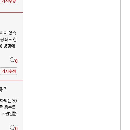
기사수정
보이지 않습
·봉쇄도 한
대응 방향에
0
기사수정
용”
화되는 30
력,용수를
혜 지원일뿐
0