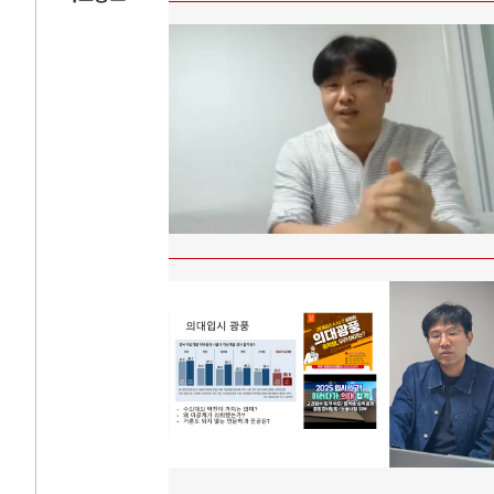
AI와 인간
러시
중국 AI, 저가 공세로 글로벌 토큰 시..
전쟁의 추상화: 
AI 국부펀드 구상 놓고 미국 진보진영 ..
EU·우크라이나 
AI 데이터센터 반대 투쟁은 새로운 글로..
나토, 우크라 군사
AI의 숨은 환경 비용: 데이터센터 확산..
우크라이나, 덴마
AI는 어떻게 미국 민주주의를 잠식하고 ..
러·우크라, 대규