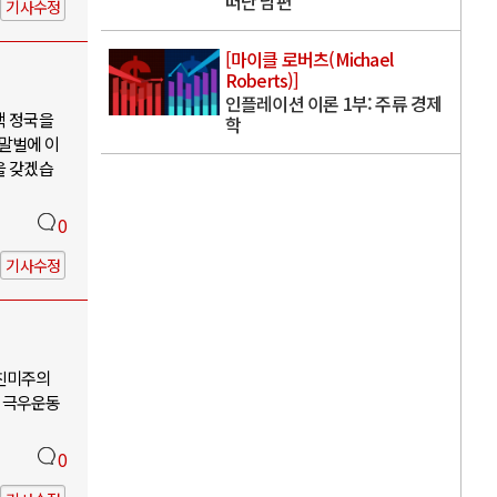
떠난 남편
기사수정
[마이클 로버츠(Michael
Roberts)]
인플레이션 이론 1부: 주류 경제
핵 정국을
학
 말벌에 이
을 갖겠습
0
기사수정
-친미주의
 극우운동
0