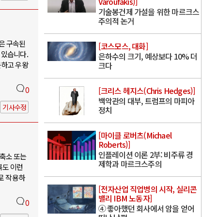
Varoufakis)]
기술봉건제 가설을 위한 마르크스
주의적 논거
은 구속된
[코스모스, 대화]
 있습니다.
은하수의 크기, 예상보다 10% 더
못하고 우왕
크다
0
[크리스 헤지스(Chris Hedges)]
백악관의 대부, 트럼프의 마피아
기사수정
정치
[마이클 로버츠(Michael
Roberts)]
인플레이션 이론 2부: 비주류 경
축소 또는
제학과 마르크스주의
북도 이런
로 작용하
[전자산업 직업병의 시작, 실리콘
밸리 IBM 노동자]
0
④ 좋아했던 회사에서 암을 얻어