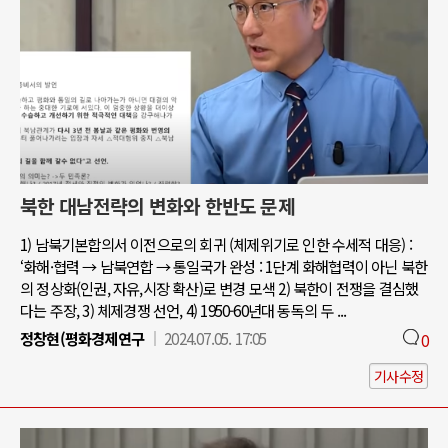
북한 대남전략의 변화와 한반도 문제
1) 남북기본합의서 이전으로의 회귀 (체제위기로 인한 수세적 대응) :
‘화해·협력 → 남북연합 → 통일국가 완성 : 1단계 화해협력이 아닌 북한
의 정상화(인권, 자유,시장 확산)로 변경 모색 2) 북한이 전쟁을 결심했
다는 주장, 3) 체제경쟁 선언, 4) 1950-60년대 동독의 두 ...
정창현(평화경제연구
2024.07.05. 17:05
0
기사수정