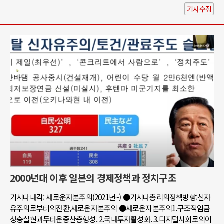
기사수정
2000년대 이후 일본의 경제정책과 정치구조
기시다내각: 새로운자본주의(2021년~) ●기시다총리의정책방향:신자
유주의로부터의전환,새로운자본주의 ●새로운자본주의1.구조적임금
상승실현과두터운중산층형성. 2.국내투자활성화. 3.디지털사회로의이