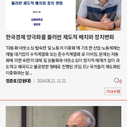
한국경제 양극화를 둘러싼 제도적 배치와 정치변화
‘자동화-아웃소싱-탈숙련 및 노동의 이중화’에 기초한 산업-노동체제는
재벌 대기업의 수직계열화 또는 준수직계열화 로 이어짐. 문제는 자동
화에 의한 숙련의 대체 및 모듈화와 아웃소싱이 정치적 매개가 없이 과
도하고 왜곡되고 불공정한 형태로 진행된 것임. EU 국가들의 제도화된
이중화와는 달...
정준호(강원대)
2024.08.21. 11:21
0
기사수정