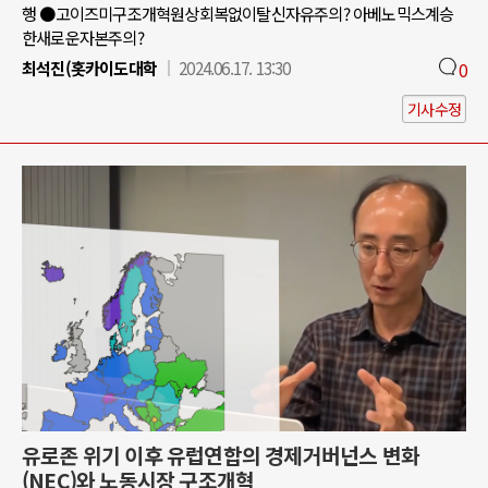
행 ●고이즈미구조개혁원상회복없이탈신자유주의? 아베노믹스계승
한새로운자본주의?
최석진(홋카이도대학
2024.06.17. 13:30
0
기사수정
유로존 위기 이후 유럽연합의 경제거버넌스 변화
(NEC)와 노동시장 구조개혁