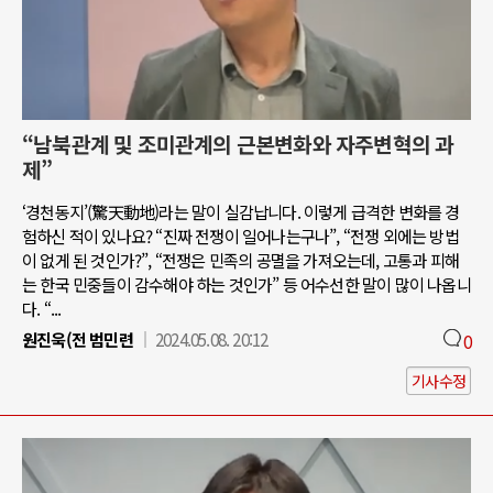
“남북관계 및 조미관계의 근본변화와 자주변혁의 과
제”
‘경천동지’(驚天動地)라는 말이 실감납니다. 이렇게 급격한 변화를 경
험하신 적이 있나요? “진짜 전쟁이 일어나는구나”, “전쟁 외에는 방법
이 없게 된 것인가?”, “전쟁은 민족의 공멸을 가져오는데, 고통과 피해
는 한국 민중들이 감수해야 하는 것인가” 등 어수선한 말이 많이 나옵니
다. “...
원진욱(전 범민련
2024.05.08. 20:12
0
기사수정