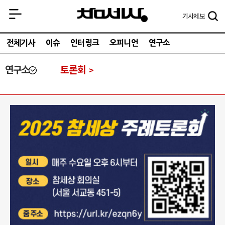
기사
제보
전체기사
이슈
인터링크
오피니언
연구소
연구소
토론회