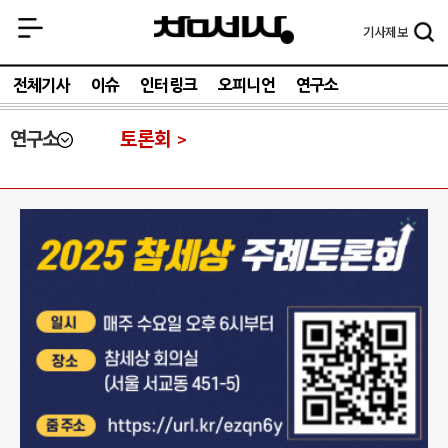
기사
제보
전체기사
이슈
인터링크
오피니언
연구소
연구소
토론회