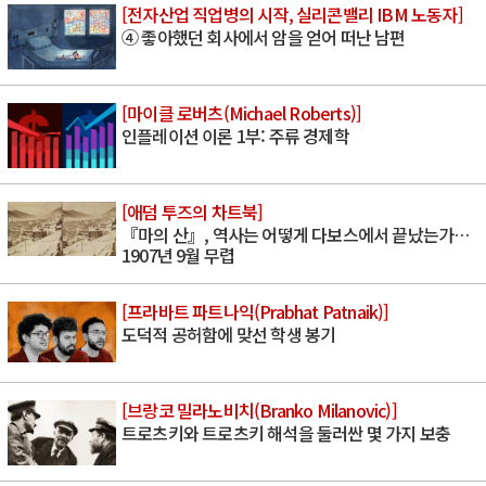
[전자산업 직업병의 시작, 실리콘밸리 IBM 노동자]
④ 좋아했던 회사에서 암을 얻어 떠난 남편
[마이클 로버츠(Michael Roberts)]
인플레이션 이론 1부: 주류 경제학
[애덤 투즈의 차트북]
『마의 산』, 역사는 어떻게 다보스에서 끝났는가…
1907년 9월 무렵
[프라바트 파트나익(Prabhat Patnaik)]
도덕적 공허함에 맞선 학생 봉기
[브랑코 밀라노비치(Branko Milanovic)]
트로츠키와 트로츠키 해석을 둘러싼 몇 가지 보충