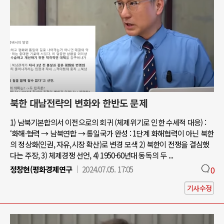
북한 대남전략의 변화와 한반도 문제
1) 남북기본합의서 이전으로의 회귀 (체제위기로 인한 수세적 대응) :
‘화해·협력 → 남북연합 → 통일국가 완성 : 1단계 화해협력이 아닌 북한
의 정상화(인권, 자유,시장 확산)로 변경 모색 2) 북한이 전쟁을 결심했
다는 주장, 3) 체제경쟁 선언, 4) 1950-60년대 동독의 두 ...
정창현(평화경제연구
2024.07.05. 17:05
0
기사수정