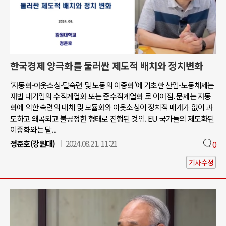
한국경제 양극화를 둘러싼 제도적 배치와 정치변화
‘자동화-아웃소싱-탈숙련 및 노동의 이중화’에 기초한 산업-노동체제는
재벌 대기업의 수직계열화 또는 준수직계열화 로 이어짐. 문제는 자동
화에 의한 숙련의 대체 및 모듈화와 아웃소싱이 정치적 매개가 없이 과
도하고 왜곡되고 불공정한 형태로 진행된 것임. EU 국가들의 제도화된
이중화와는 달...
정준호(강원대)
2024.08.21. 11:21
0
기사수정