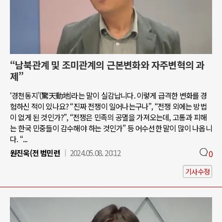
“남북관계 및 조미관계의 근본변화와 자주변혁의 과
제”
‘경천동지’(驚天動地)라는 말이 실감납니다. 이렇게 급격한 변화를 경
험하신 적이 있나요? “진짜 전쟁이 일어나는구나”, “전쟁 외에는 방법
이 없게 된 것인가?”, “전쟁은 민족의 공멸을 가져오는데, 고통과 피해
는 한국 민중들이 감수해야 하는 것인가” 등 어수선한 말이 많이 나옵니
다. “...
원진욱(전 범민련
2024.05.08. 20:12
0
기사수정