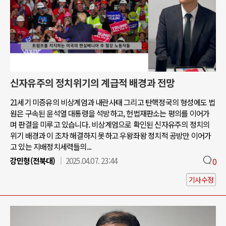
신자유주의 정치위기의 계급적 배경과 전망
21세기 미증유의 비상계엄과 내란사태 그리고 탄핵정국의 형성에도 법
원은 구속된 윤석열 대통령을 석방하고, 헌법재판소는 평의를 이어가
며 판결을 미루고 있습니다. 비상계엄으로 확인된 신자유주의 정치의
위기 배경과 이 조차 해결하지 못하고 우왕좌왕 정치적 공방만 이어가
고 있는 지배정치세력들의...
강민형(전북대)
2025.04.07. 23:44
0
기사수정