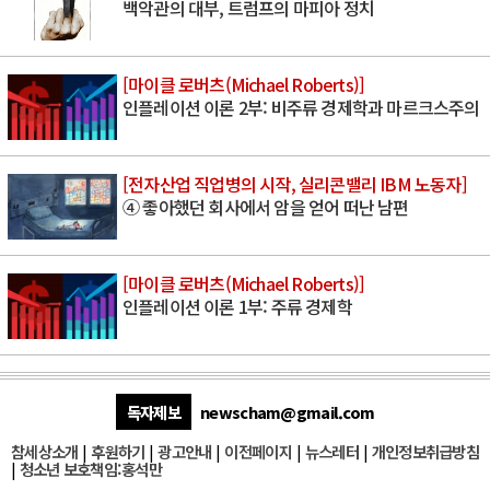
백악관의 대부, 트럼프의 마피아 정치
[마이클 로버츠(Michael Roberts)]
인플레이션 이론 2부: 비주류 경제학과 마르크스주의
[전자산업 직업병의 시작, 실리콘밸리 IBM 노동자]
④ 좋아했던 회사에서 암을 얻어 떠난 남편
[마이클 로버츠(Michael Roberts)]
인플레이션 이론 1부: 주류 경제학
독자제보
newscham@gmail.com
참세상소개
|
후원하기
|
광고안내
|
이전페이지
|
뉴스레터
|
개인정보취급방침
|
청소년 보호책임:홍석만