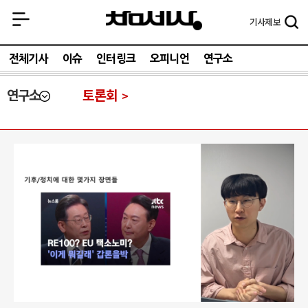
기사
제보
전체기사
이슈
인터링크
오피니언
연구소
연구소
토론회