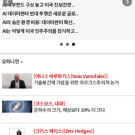
AI 국부펀드 구상 놓고 미국 진보진영 ..
AI 데이터센터 반대 투쟁은 새로운 글로..
AI의 숨은 환경 비용: 데이터센터 확산..
AI는 어떻게 미국 민주주의를 잠식하고 ..
오피니언
[야니스 바루파키스(Yanis Varoufakis)]
기술봉건제 가설을 위한 마르크스주의적 논거
[코스모스, 대화]
은하수의 크기, 예상보다 10% 더 크다
[크리스 헤지스(Chris Hedges)]