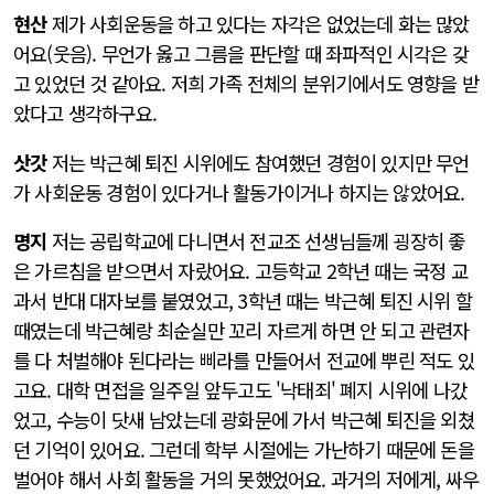
현산
제가 사회운동을 하고 있다는 자각은 없었는데 화는 많았
어요(웃음). 무언가 옳고 그름을 판단할 때 좌파적인 시각은 갖
고 있었던 것 같아요. 저희 가족 전체의 분위기에서도 영향을 받
았다고 생각하구요.
삿갓
저는 박근혜 퇴진 시위에도 참여했던 경험이 있지만 무언
가 사회운동 경험이 있다거나 활동가이거나 하지는 않았어요.
명지
저는 공립학교에 다니면서 전교조 선생님들께 굉장히 좋
은 가르침을 받으면서 자랐어요. 고등학교 2학년 때는 국정 교
과서 반대 대자보를 붙였었고, 3학년 때는 박근혜 퇴진 시위 할
때였는데 박근혜랑 최순실만 꼬리 자르게 하면 안 되고 관련자
를 다 처벌해야 된다라는 삐라를 만들어서 전교에 뿌린 적도 있
고요. 대학 면접을 일주일 앞두고도 '낙태죄' 폐지 시위에 나갔
었고, 수능이 닷새 남았는데 광화문에 가서 박근혜 퇴진을 외쳤
던 기억이 있어요. 그런데 학부 시절에는 가난하기 때문에 돈을
벌어야 해서 사회 활동을 거의 못했었어요. 과거의 저에게, 싸우