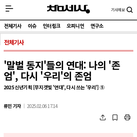
기사
제보
전체기사
이슈
인터링크
오피니언
연구소
전체기사
'말벌 동지'들의 연대: 나의 '존
엄', 다시 '우리'의 존엄
2025 신년기획 [무지갯빛 '연대', 다시 쓰는 '우리'] ⑤
류민 기자
2025.02.06 17:14