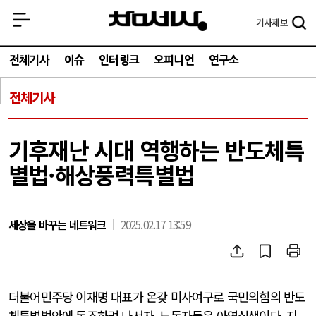
기사
제보
전체기사
이슈
인터링크
오피니언
연구소
전체기사
기후재난 시대 역행하는 반도체특
별법·해상풍력특별법
세상을 바꾸는 네트워크
2025.02.17 13:59
더불어민주당 이재명 대표가 온갖 미사여구로 국민의힘의 반도
체특별법안에 동조하려 나서자, 노동자들은 아연실색이다. 지