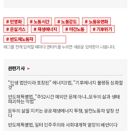
민영화
노동시간
노동강도
노동유연화
온실가스
재생에너지
야간노동
기후위기
반도체노동자
태그를 한개 입력할 때마다 엔터키를 누르면 새로운 입력창이 나옵니다.
관련기사
"민생 법안이라 포장된" 에너지3법, "기후에너지 불평등 심화할
것"
반도체특별법, "주52시간 예외만 문제 아냐...모두의 삶과 생태
파괴하는 악법"
모두의 삶을 지키는 공공재생에너지 투쟁, 발전노동자 앞장 선
다
반도체특별법, 일터 민주주의와 사회대개혁 열망의 배반이다