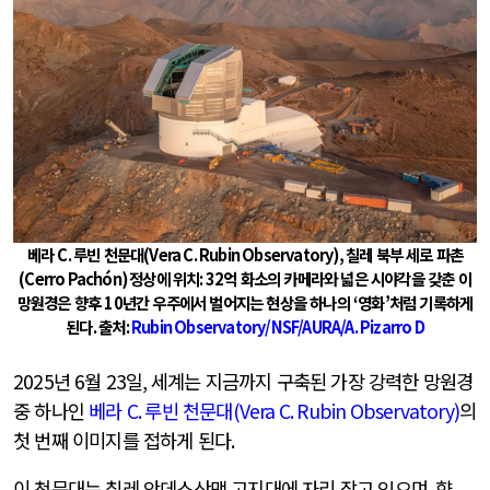
베라
C.
루빈 천문대
(Vera C. Rubin Observatory),
칠레 북부 세로 파촌
(Cerro Pachón)
정상에 위치
: 32
억 화소의 카메라와 넓은 시야각을 갖춘 이
망원경은 향후
10
년간 우주에서 벌어지는 현상을 하나의
‘
영화
’
처럼 기록하게
된다
.
출처
:
Rubin Observatory/NSF/AURA/A. Pizarro D
2025
년
6
월
23
일
,
세계는 지금까지 구축된 가장 강력한 망원경
중 하나인
베라
C.
루빈 천문대
(Vera C. Rubin Observatory)
의
첫 번째 이미지를 접하게 된다
.
이 천문대는 칠레 안데스산맥 고지대에 자리 잡고 있으며
,
향