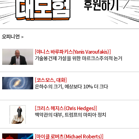
오피니언
[야니스 바루파키스(Yanis Varoufakis)]
기술봉건제 가설을 위한 마르크스주의적 논거
[코스모스, 대화]
은하수의 크기, 예상보다 10% 더 크다
[크리스 헤지스(Chris Hedges)]
백악관의 대부, 트럼프의 마피아 정치
[마이클 로버츠(Michael Roberts)]