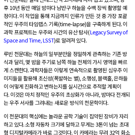
후
10
년 동안 매일 밤마다 남반구 하늘을 수백 장씩 촬영할 예
정이다
.
이 작업을 통해 지금까지 인류가 만든 것 중 가장 포괄
적인 우주의 타임랩스 기록
(time-lapse)
을 구축하게 된다
.
이
과학 프로젝트는 우주와 시간의 유산 탐사
(
Legacy Survey of
Space and Time, LSST
)
로 알려져 있다
.
루빈 천문대는 하늘의 일부분만을 정밀하게 관측하는 기존 방
식과 달리
,
몇 밤을 주기로 남쪽 하늘 전체의 가시 영역을 빠르
게 스캔한다
.
과학자들은 이렇게 연속적으로 촬영된 심우주 이
미지들을 활용해 초신성
(
폭발하는 별
),
소행성
,
블랙홀
,
은하들
이 어떻게 진화하고 변하는지를 실시간으로 추적할 계획이
다
.
이것은 마치 정적인 우주의 초상화가 아니라
,
밤마다 전개되
는 우주 서사를 그려내는 새로운 방식의 천문학이다
.
이 천문대의 핵심에는 놀라운 공학 기술이 집약된 장비가 자리
하고 있다
.
소형 자동차 크기에 달하고 무게는
3
톤이 넘는 초대
형 디지털카메라가 바로 그것이다
.
이 카메라는 무려
32
억 화소