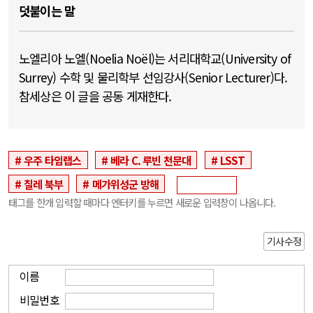
덧붙이는 말
노엘리아 노엘(Noelia Noël)는 서리대학교(University of
Surrey) 수학 및 물리학부 선임강사(Senior Lecturer)다.
참세상은 이 글을 공동 게재한다.
우주 타임랩스
베라 C. 루빈 천문대
LSST
칠레 북부
메가위성군 방해
태그를 한개 입력할 때마다 엔터키를 누르면 새로운 입력창이 나옵니다.
기사수정
이름
비밀번호