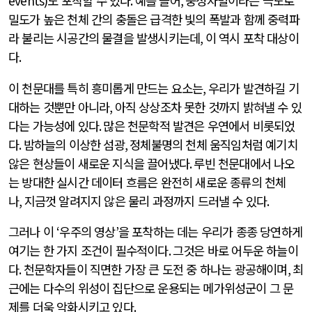
events)
도 포착할 수 있다
.
예를 들어
,
중성자별이라는 극도로
밀도가 높은 천체 간의 충돌은 급격한 빛의 폭발과 함께 중력파
라 불리는 시공간의 물결을 발생시키는데
,
이 역시 포착 대상이
다
.
이 천문대를 특히 흥미롭게 만드는 요소는
,
우리가 발견하길 기
대하는 것뿐만 아니라
,
아직 상상조차 못한 것까지 밝혀낼 수 있
다는 가능성에 있다
.
많은 천문학적 발견은 우연에서 비롯되었
다
.
밤하늘의 이상한 섬광
,
정체불명의 천체 움직임처럼 예기치
않은 현상들이 새로운 지식을 끌어냈다
.
루빈 천문대에서 나오
는 방대한 실시간 데이터 흐름은 완전히 새로운 종류의 천체
나
,
지금껏 알려지지 않은 물리 과정까지 드러낼 수 있다
.
그러나 이
‘
우주의 영상
’
을 포착하는 데는 우리가 종종 당연하게
여기는 한 가지 조건이 필수적이다
.
그것은 바로 어두운 하늘이
다
.
천문학자들이 직면한 가장 큰 도전 중 하나는 광공해이며
,
최
근에는 다수의 위성이 집단으로 운용되는 메가위성군이 그 문
제를 더욱 악화시키고 있다
.