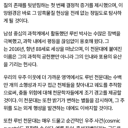
질의 존재를 뒷받침하는 첫 번째 결정적 증거를 제시했으며
,
이
망원경은 바로 그 암흑물질 현상을 전례 없는 정밀도로 탐사하
게 될 것이다
.
남성 중심의 과학계에서 활동했던 루빈 박사는 수많은 장벽을
극복했고
,
과학 내에서 평등을 끊임없이 옹호해 왔다
.
그
는
2016
년
,
향년
88
세로 세상을 떠났으며
,
이 천문대에 붙여진
이름은 그의 과학적 공헌뿐만 아니라 그의 인내와 포용의 유산
을 기리는 헌사다
.
우리의 우주 이웃에 더 가까운 영역에서도 루빈 천문대는 수백
만 개의 소행성과 지구 접근 천체들을 찾아내고 궤도를 추적함
으로써
,
충돌 위험에 대해 천문학자들에게 조기 경고를 제공할
것이다
.
이 천문대는 또한 밝기가 변하는 별들을 감시하며
,
그 주
위를 도는 외계 행성을 발견하는 데에도 이바지할 것이다
.
또한 루빈 천문대는 매우 드물고 순간적인 우주 사건
(cosmic