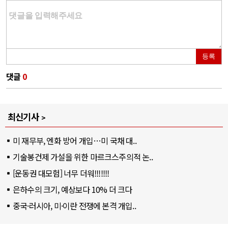
등록
댓글
0
최신기사
미 재무부, 엔화 방어 개입…미 국채 대..
기술봉건제 가설을 위한 마르크스주의적 논..
[운동권 대모험] 너무 더워!!!!!!!
은하수의 크기, 예상보다 10% 더 크다
중국·러시아, 미·이란 전쟁에 본격 개입..