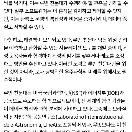
늬를 남기며
,
이는 루빈 천문대가 수행해야 할 관측을 방해할 수
있다
.
일부 소프트웨어는 이 흔적을 감지하고 제거할 수 있지
만
,
이는 관측소 운영의 복잡성과 비용을 증가시키며
,
데이터 품
질도 저하할 수 있다
.
다행히도
,
해결책이 모색되고 있다
.
루빈 천문대 팀은 위성 간섭
을 예측하고 완화할 수 있는 시뮬레이션 도구를 개발 중이며
,
위
성 운용사들과 협력하여 위성의 밝기를 낮추거나 궤도를 조정
하는 방안을 추진하고 있다
.
이러한 노력은 루빈 천문대만을 위
한 것이 아니라
,
보다 광범위한 우주과학의 미래를 위해서도 필
수적이다
.
루빈 천문대는 미국 국립과학재단
(NSF)
과 에너지부
(DOE)
가
공동으로 주도하는 협력 프로젝트이며
,
전 세계의 협력 기관들
이 데이터 처리와 과학 분석에 기여하고 있다
.
그중에는 브라질
의 전자천문학 공동연구소
(Laboratório Interinstitucional
de e-Astronomia, LIneA)
도 포함되어 있다
.
무엇보다도 이 천