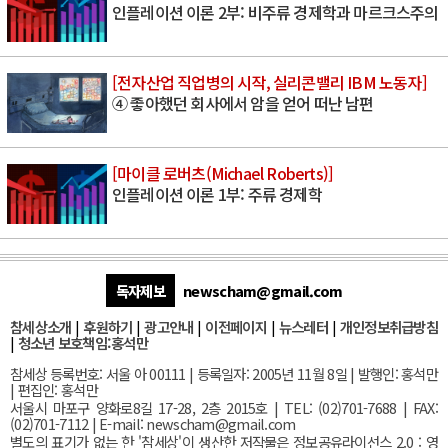
인플레이션 이론 2부: 비주류 경제학과 마르크스주의
[전자산업 직업병의 시작, 실리콘밸리 IBM 노동자]
④ 좋아했던 회사에서 암을 얻어 떠난 남편
[마이클 로버츠(Michael Roberts)]
인플레이션 이론 1부: 주류 경제학
독자제보
newscham@gmail.com
참세상소개
|
후원하기
|
광고안내
|
이전페이지
|
뉴스레터
|
개인정보취급방침
|
청소년 보호책임:홍석만
참세상 등록번호: 서울 아 00111 | 등록일자: 2005년 11월 8일 | 발행인: 홍석만
| 편집인: 홍석만
서울
시 마포구 양화로8길 17-28, 2층 2015호
| TEL: (02)701-7688 | FAX:
(02)701-7112 |
E-mail:
newscham@gmail.com
별도의 표기가 없는 한 '참세상'이 생산한 저작물은 정보공유라이선스 2.0 : 영