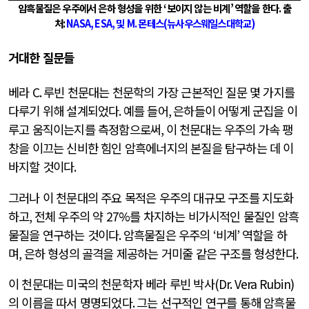
암흑물질은 우주에서 은하 형성을 위한
‘
보이지 않는 비계
’
역할을 한다
. 출
처
:
NASA, ESA,
및
M.
몬테스
(
뉴사우스웨일스대학교
)
거대한 질문들
베라
C.
루빈 천문대는 천문학의 가장 근본적인 질문 몇 가지를
다루기 위해 설계되었다
.
예를 들어
,
은하들이 어떻게 군집을 이
루고 움직이는지를 측정함으로써
,
이 천문대는 우주의 가속 팽
창을 이끄는 신비한 힘인 암흑에너지의 본질을 탐구하는 데 이
바지할 것이다
.
그러나 이 천문대의 주요 목적은 우주의 대규모 구조를 지도화
하고
,
전체 우주의 약
27%
를 차지하는 비가시적인 물질인 암흑
물질을 연구하는 것이다
.
암흑물질은 우주의
‘
비계
’
역할을 하
며
,
은하 형성의 골격을 제공하는 거미줄 같은 구조를 형성한다
.
이 천문대는 미국의 천문학자 베라 루빈 박사
(Dr. Vera Rubin)
의 이름을 따서 명명되었다
.
그는 선구적인 연구를 통해 암흑물