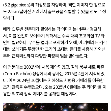
(3.2 gigapixels)
의 해상도를 자랑하며
,
찍힌 이미지 한 장으로
도
25km
떨어진 거리에서 골프공을 식별할 수 있을 정도로 정
밀하다
.
베라
C.
루빈 천문대가 촬영하는 각 이미지는 너무나 정교해
서
,
이를 완전히 보여주기 위해서는 수백 대의 초고화질
TV
화
면이 필요하다
.
우주를 컬러로 포착하기 위해
,
이 카메라는 각각
대형 쓰레기통 뚜껑만 한 크기의 초대형 필터를 사용해 자외선
부터 근적외선까지 다양한 파장의 빛을 받아들인다
.
이 천문대는
2001
년에 처음 제안되었고
,
칠레 북부 세로 파촌
(Cerro Pachón)
정상에서의 공사는
2015
년
4
월에 시작되었
다
.
이후
2024
년
10
월에는 저해상도 시험용 카메라를 이용한
초기 관측을 수행했으며
,
오는
2025
년
6
월에는 주 카메라를 이
용한 최초의 정식 이미지를 공개할 예정이다
.