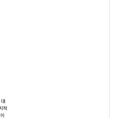
 대
 지적
업이