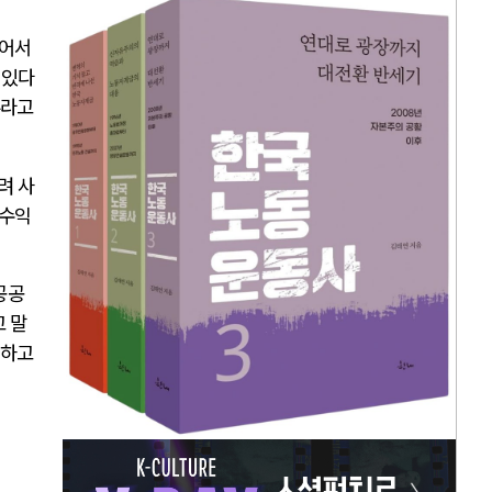
넘어서
 있다
부라고
려 사
 수익
공공
 말
래하고