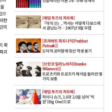
인플레이션 이론 1부: 주류 경제학
힘을
 있으
[애덤 투즈의 차트북]
이러한
『마의 산』, 역사는 어떻게 다보스에
주민의
서 끝났는가… 1907년 9월 무렵
[프라바트 파트나익(Prabhat
지 확
Patnaik)]
도덕적 공허함에 맞선 학생 봉기
경파괴
[브랑코 밀라노비치(Branko
Milanovic)]
트로츠키와 트로츠키 해석을 둘러싼 몇
가지 보충
[애덤 투즈의 차트북]
차이나 쇼크, 1.0과 2.0을 넘어 ‘빅
원’(Big One)으로