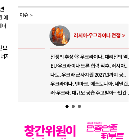
 션
이슈
된 에
에너
러시아-우크라이나 전쟁
진보
에너지
전쟁의 추상화: 우크라이나, 대리전의 역..
호르
EU·우크라이나 드론 협력 직후, 러시아..
호르
나토, 우크라 군사지원 2027년까지 공..
이란
우크라이나, 덴마크, 에스토니아, 네덜란..
트럼
러·우크라, 대규모 공습 주고받아…민간 ..
하마