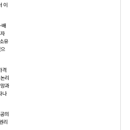
더 이
·배
투자
 소유
었으
가격
 논리
력망과
타나
공공의
 권리