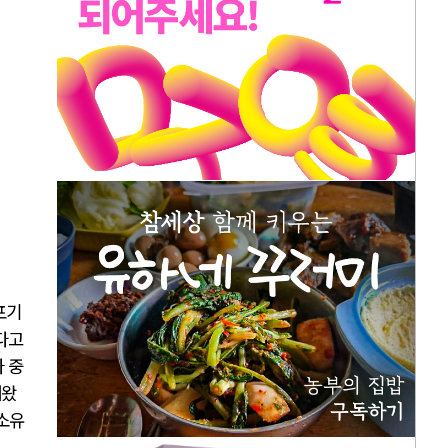
포기
다고
 중
해왔
 소유