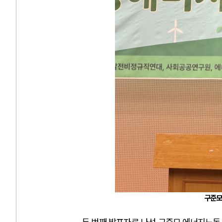
구준모
두 번째 발표자로 나선 구준모 에너지노동